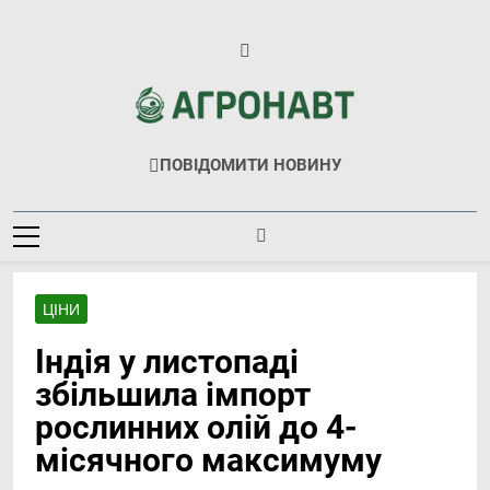
Перейти
до
вмісту
Агронавт
Новини Українського Агробізнесу
ПОВІДОМИТИ НОВИНУ
ЦІНИ
Індія у листопаді
збільшила імпорт
рослинних олій до 4-
місячного максимуму