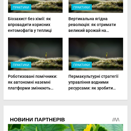
ПРАКТИКИ
ПРАКТИКИ
Біозахист без хімії: як
Вертикальна ягідна
впровадити корисних
революція: як отримати
ентомофагів у теплиці
великий врожай на
мінімальній площі
ПРАКТИКИ
ПРАКТИКИ
Роботизовані помічники:
Пермакультурні стратегії
як автономні наземні
управління водними
платформи змінюють
ресурсами: як зробити
догляд за органічними
мале господарство стійким
овочами
до посухи