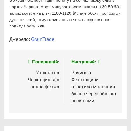
В Україні експортні ціни попиту на соняшникову олію в
портах Чорного моря минулого тижня впали на 30-50 $/т і
залишаються на рівні 1100-1120 $/т, але обсяг пропозицій
дуже низький, тому залишається чекати відновлення
попиту з боку Індії.
Джерело:
GrainTrade
Попередній:
Наступний:
Навігація
записів
У школі на
Родина з
Черкащині діє
Херсонщини
кінна ферма
втратила молочний
бізнес через обстріл
росіянами