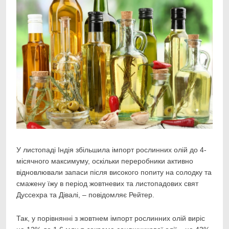
У листопаді Індія збільшила імпорт рослинних олій до 4-
місячного максимуму, оскільки
переробники активно
відновлювали запаси після високого попиту на солодку та
смажену їжу в період жовтневих та листопадових свят
Дуссехра та Дівалі, – повідомляє Рейтер.
Так, у порівнянні з жовтнем імпорт рослинних олій виріс