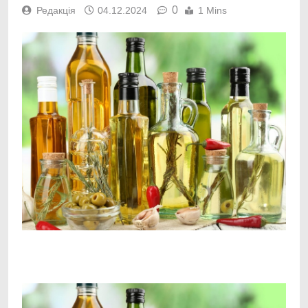
0
Редакція
04.12.2024
1 Mins
Facebook
Telegram
Viber
X
Copy
Print
Link