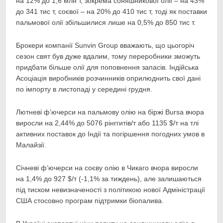
на 12% до 1,6 млн т, зокрема соняшникової олії – на 43%
до 341 тис т, соєвої – на 20% до 410 тис т, тоді як поставки
пальмової олії збільшилися лише на 0,5% до 850 тис т.
Брокери компанії Sunvin Group вважають, що цьогоріч
сезон свят був дуже вдалим, тому переробники зможуть
придбати більше олії для поповнення запасів. Індійська
Асоціація виробників розчинників оприлюднить свої дані
по імпорту в листопаді у середині грудня.
Лютневі ф’ючерси на пальмову олію на біржі Bursa вчора
виросли на 2,44% до 5076 рінггитів/т або 1135 $/т на тлі
активних поставок до Індії та погіршення погодних умов в
Малайзії.
Січневі ф’ючерси на соєву олію в Чикаго вчора виросли
на 1,4% до 927 $/т (-1,1% за тиждень), але залишаються
під тиском невизначеності з політикою нової Адміністрації
США стосовно програм підтримки біопалива.