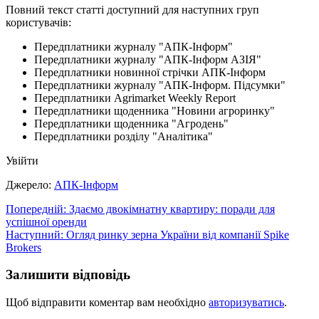
Повний текст статті доступний для наступних груп
користувачів:
Передплатники журналу "АПК-Інформ"
Передплатники журналу "АПК-Інформ АЗІЯ"
Передплатники новинної стрічки АПК-Інформ
Передплатники журналу "АПК-Інформ. Підсумки"
Передплатники Agrimarket Weekly Report
Передплатники щоденника "Новини агроринку"
Передплатники щоденника "Агродень"
Передплатники розділу "Аналітика"
Увійти
Джерело:
АПК-Інформ
Навігація
Попередній:
Здаємо двокімнатну квартиру: поради для
успішної оренди
записів
Наступний:
Огляд ринку зерна України від компанії Spike
Brokers
Залишити відповідь
Щоб відправити коментар вам необхідно
авторизуватись
.