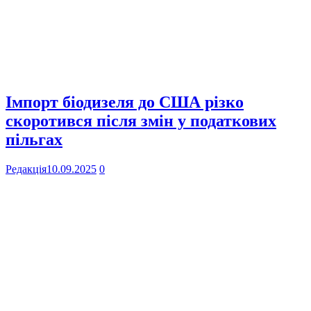
Імпорт біодизеля до США різко
скоротився після змін у податкових
пільгах
Редакція
10.09.2025
0