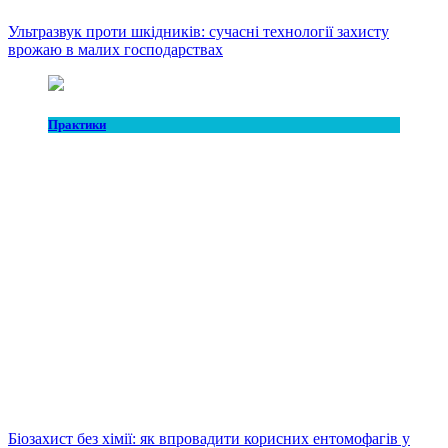
Ультразвук проти шкідників: сучасні технології захисту
врожаю в малих господарствах
Практики
Біозахист без хімії: як впровадити корисних ентомофагів у