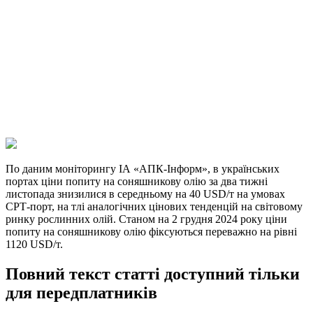
Facebook
Telegram
Viber
X
Copy
Link
Print
По даним моніторингу ІА «АПК-Інформ», в українських
портах ціни попиту на соняшникову
олію за два тижні
листопада знизилися в середньому на 40 USD/т на умовах
СРТ-порт, на тлі аналогічних цінових тенденцій на світовому
ринку рослинних олій. Станом на 2 грудня 2024 року ціни
попиту на соняшникову олію фіксуються переважно на рівні
1120 USD/т.
Повний текст статті доступний тільки
для передплатників