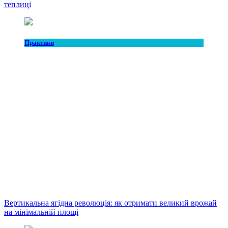
теплиці
Практики
Вертикальна ягідна революція: як отримати великий врожай
на мінімальній площі