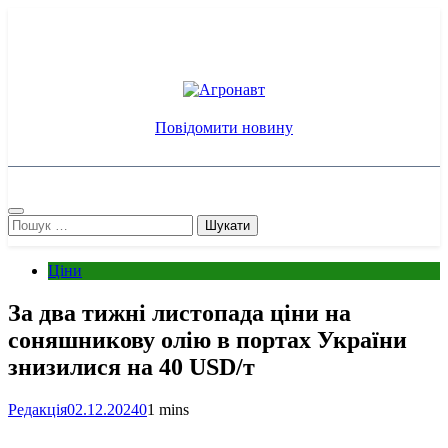
Перейти
до
вмісту
Агронавт
Новини українського агробізнесу
Повідомити новину
Пошук:
Ціни
За два тижні листопада ціни на
соняшникову олію в портах України
знизилися на 40 USD/т
Редакція
02.12.2024
0
1 mins