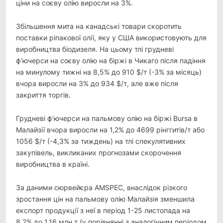
ціни на соєву олію виросли на 3%.
Збільшення мита на канадські товари скоротить
поставки ріпакової олії, яку у США використовують для
виробництва біодизеля. На цьому тлі грудневі
ф’ючерси на соєву олію на біржі в Чикаго після падіння
на минулому тижні на 8,5% до 910 $/т (-3% за місяць)
вчора виросли на 3% до 934 $/т, але вже після
закриття торгів.
Грудневі ф’ючерси на пальмову олію на біржі Bursa в
Малайзії вчора виросли на 1,2% до 4699 рінггитів/т або
1056 $/т (-4,3% за тиждень) на тлі спекулятивних
закупівель, викликаних прогнозами скорочення
виробництва в країні.
За даними сюрвейєра AMSPEC, внаслідок різкого
зростання цін на пальмову олію Малайзія зменшила
експорт продукції з неї в період 1-25 листопада на
8,2% до 1,16 млн т (у порівнянні з аналогічним періодом