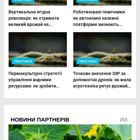
Вертикальна ягідна
Роботизовані помічники:
революція: як отримати
як автономні наземні
великий врожай на
платформи змінюють
мінімальній площі
догляд за органічними
овочами
ПРАКТИКИ
ПРАКТИКИ
Пермакультурні стратегії
Точкове внесення ЗЗР за
управління водними
допомогою дронів: як мала
ресурсами: як зробити
агротехніка рятує врожай
мале господарство стійким
та бюджет
до посухи