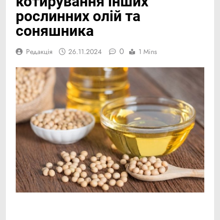
котирування інших
рослинних олій та
соняшника
0
Редакція
26.11.2024
1 Mins
Facebook
Telegram
Viber
X
Copy
Print