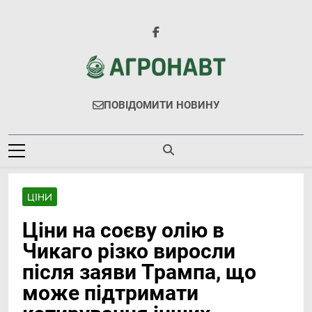
Перейти
до
вмісту
Агронавт
Новини Українського Агробізнесу
ПОВІДОМИТИ НОВИНУ
ЦІНИ
Ціни на соєву олію в
Чикаго різко виросли
після заяви Трампа, що
може підтримати