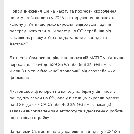
Попри зниження цін на нафту та прогнози скорочення
попиту на біопаливо у 2025 р котирування на
ріпак та
канолу у п’ятницю різко виросли, відігравши падіння
попереднього тижня. Імпортери в ЄС перейшли від
закупівель ріпаку з України до каноли з Канади та
Австралії.
Лютневі ф’ючерси на ріпак на паризькій MATIF у п’ятницю
виросли на 1,6% до 539,25 €/т або 568 $/т (+8,5% за
місяць) на тлі обмеженої пропозиції від європейських
фермерів.
Листопадові ф’ючерси на канолу на біржі у Вінніпезі з
понеділка впали на 6%, але у п’ятницю виросли одразу
на 3,2% до 647 CAD/т або 460 $/т (+3,5% за місяць)
завдяки високим темпам експорту та відновленню роботи
портів після страйку.
За даними Статистичного управління Канади, у 2024/25