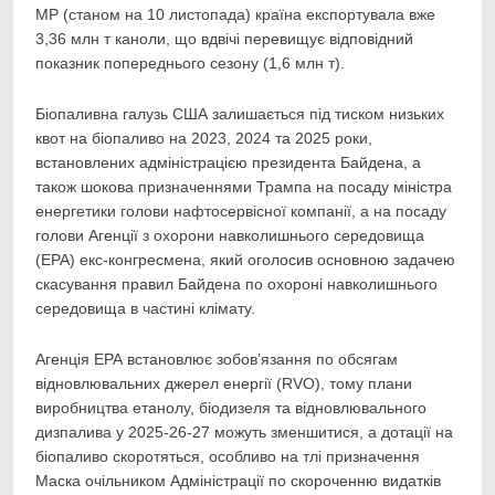
МР (станом на 10 листопада) країна експортувала вже
3,36 млн т каноли, що вдвічі перевищує відповідний
показник попереднього сезону (1,6 млн т).
Біопаливна галузь США залишається під тиском низьких
квот на біопаливо на 2023, 2024 та 2025 роки,
встановлених адміністрацією президента Байдена, а
також шокова призначеннями Трампа на посаду міністра
енергетики голови нафтосервісної компанії, а на посаду
голови Агенції з охорони навколишнього середовища
(ЕРА) екс-конгресмена, який оголосив основною задачею
скасування правил Байдена по охороні навколишнього
середовища в частині клімату.
Агенція ЕРА встановлює зобов’язання по обсягам
відновлювальних джерел енергії (RVO), тому плани
виробництва етанолу, біодизеля та відновлювального
дизпалива у 2025-26-27 можуть зменшитися, а дотації на
біопаливо скоротяться, особливо на тлі призначення
Маска очільником Адміністрації по скороченню видатків