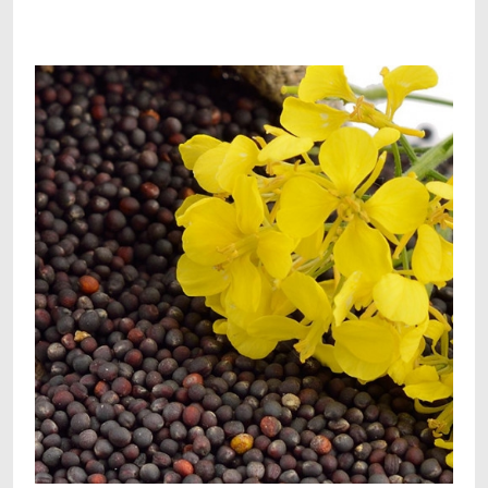
Facebook
Telegram
Viber
X
Copy
Print
Link