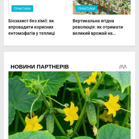
ПРАКТИКИ
ПРАКТИКИ
Біозахист без хімії: як
Вертикальна ягідна
впровадити корисних
революція: як отримати
ентомофагів у теплиці
великий врожай на
мінімальній площі