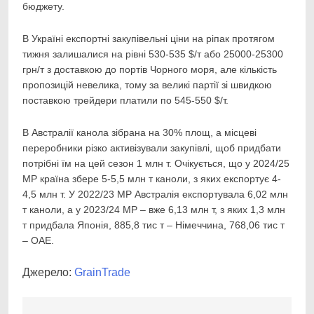
бюджету.
В Україні експортні закупівельні ціни на ріпак протягом
тижня залишалися на рівні 530-535 $/т або 25000-25300
грн/т з доставкою до портів Чорного моря, але кількість
пропозицій невелика, тому за великі партії зі швидкою
поставкою трейдери платили по 545-550 $/т.
В Австралії канола зібрана на 30% площ, а місцеві
переробники різко активізували закупівлі, щоб придбати
потрібні їм на цей сезон 1 млн т. Очікується, що у 2024/25
МР країна збере 5-5,5 млн т каноли, з яких експортує 4-
4,5 млн т. У 2022/23 МР Австралія експортувала 6,02 млн
т каноли, а у 2023/24 МР – вже 6,13 млн т, з яких 1,3 млн
т придбала Японія, 885,8 тис т – Німеччина, 768,06 тис т
– ОАЕ.
Джерело:
GrainTrade