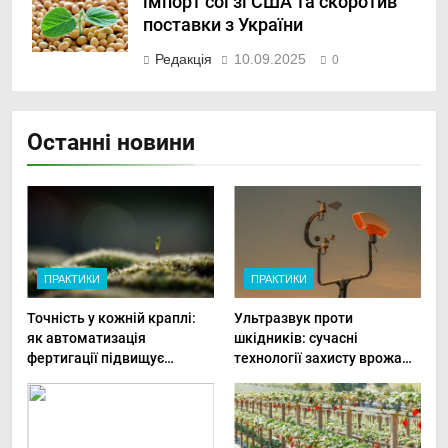
імпорт сої зі США та скоротив
поставки з України
Редакція
10.09.2025
0
Останні новини
ПРАКТИКИ
ПРАКТИКИ
Точність у кожній краплі:
Ультразвук проти
як автоматизація
шкідників: сучасні
фертигації підвищує
технології захисту врожаю
прибутки малого фермера
в малих господарствах