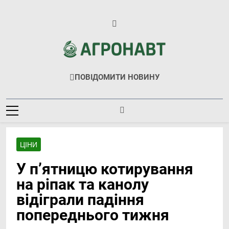
Перейти
до
вмісту
Агронавт
Новини Українського Агробізнесу
ПОВІДОМИТИ НОВИНУ
ЦІНИ
У п’ятницю котирування
на ріпак та канолу
відіграли падіння
попереднього тижня