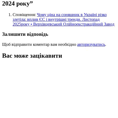
2024 року
”
Сповіщення:
Чому ціна на соняшник в Україні різко
злетіла: вплив ЄС і внутрішні тренди. Листопад
2025року • Верхівцевський Олійноекстракційний Завод
Залишити відповідь
Щоб відправити коментар вам необхідно
авторизуватись
.
Вас може зацікавити