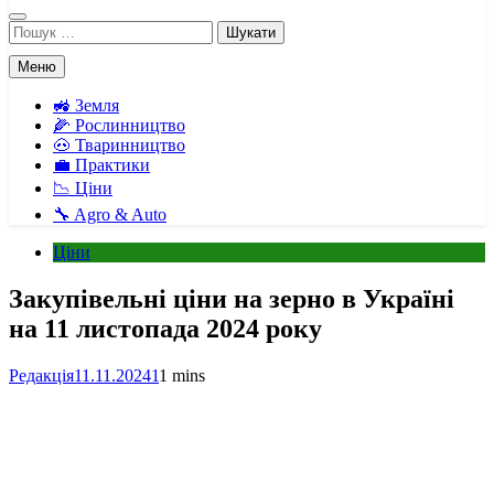
Пошук:
Меню
🚜 Земля
🌽 Рослинництво
🐽 Тваринництво
💼 Практики
📉 Ціни
🔧 Agro & Auto
Ціни
Закупівельні ціни на зерно в Україні
на 11 листопада 2024 року
Редакція
11.11.2024
1
1 mins
Facebook
Telegram