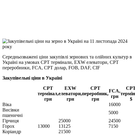
Viber
X
Copy
Link
Print
Середньозважені ціни закупівлі зернових та олійних культур в
Україні на умовах CPT
термінали, EXW елеватори, CPT
переробники, FCA, CPT долар, FOB, DAF, CIF
Закупівельні ціни в Україні
CPT
EXW
CPT
CP
FCA,
термінал,
елеватори,
переробник,
термін
грн
грн
грн
грн
$
Віка
16000
Висівки
5000
пшеничні
Гірчиця
25000
24500
Горох
13000
13125
7150
Коріандр
21500