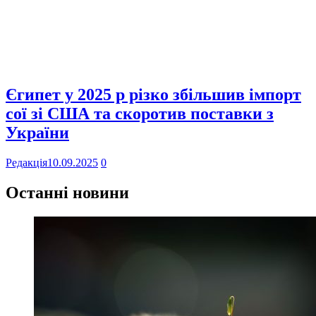
Єгипет у 2025 р різко збільшив імпорт
сої зі США та скоротив поставки з
України
Редакція
10.09.2025
0
Останні новини