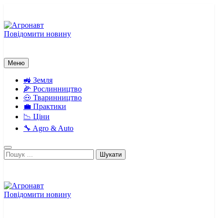
Перейти
до
вмісту
Повідомити новину
Агронавт
Новини українського агробізнесу
Меню
🚜 Земля
🌽 Рослинництво
🐽 Тваринництво
💼 Практики
📉 Ціни
🔧 Agro & Auto
Пошук:
Повідомити новину
Агронавт
Новини українського агробізнесу