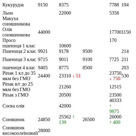
Кукурудза
9150
8375
7788
194
Льон
22000
5358
Макуха
соняшникова
Олія
44000
17700
1150
соняшникова
Просо
170
пшениця 1 клас
10600
Пшениця 2 клас
9921
9178
9500
214
Пшениця 3 клас
9715
9011
9100
7725
211
пшениця 4 клас
9405
8775
8500
203
Ріпак 1 кл до 35
23750
24400
23310
↓ 51
530
мкм без ГМО
↓ 750
Ріпак в/г до 25
21260
12515
мкм без ГМО
Ріпак з ГМО
20500
23500
40333
Соєва олія
42000
↑
9875
25562
↑
26000
Соняшник
24850
26500
139
↑ 400
Соняшник
28000
високоолеїновий