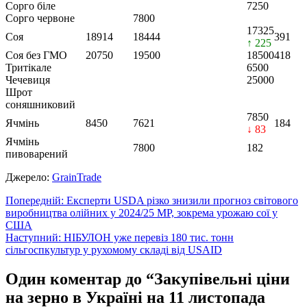
Сорго біле
7250
Сорго червоне
7800
17325
Соя
18914
18444
391
↑ 225
Соя без ГМО
20750
19500
18500
418
Тритікале
6500
Чечевиця
25000
Шрот
соняшниковий
7850
Ячмінь
8450
7621
184
↓ 83
Ячмінь
7800
182
пивоварений
Джерело:
GrainTrade
Навігація
Попередній:
Експерти USDA різко знизили прогноз світового
виробництва олійних у 2024/25 МР, зокрема урожаю сої у
записів
США
Наступний:
НІБУЛОН уже перевіз 180 тис. тонн
сільгоспкультур у рухомому складі від USAID
Один коментар до “
Закупівельні ціни
на зерно в Україні на 11 листопада