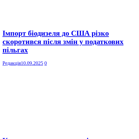
Імпорт біодизеля до США різко
скоротився після змін у податкових
пільгах
Редакція
10.09.2025
0