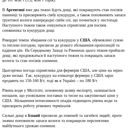
до 167 млн т (152 млн т торік).
В
Аргентині
вже два тижні йдуть дощі, які покращують стан посівів
пшениці та прискорюють сівбу кукурудзи, а також поповнюють запаси
ґрунтової вологи напередодні сівби сої, що почнеться у листопаді.
Наступного тижня також очікуються сприятливі для посівів
соняшника та кукурудзи дощі.
Рекордні темпи збирання сої та кукурудзи у
США
, обумовлені сухою
та теплою погодою, призвели до різкого збільшення пропозицій та
падіння цін. На Середньому Заході та Рівнинах цього тижня пройшли
дощі, які продовжаться й наступного тижня та покращать запаси
вологи та стан посівів озимини.
Цьогорічна погода сприятлива для фермерів США, але ціни на зерно
дуже низькі. Так, кукурудзу на елеваторі фермери у США зараз
продають по 150-160 $/т, тоді як в Україні – по 180 $/т.
Рівень води у Міссісіпі, основному шляху експорту, залишається
низьким, що уповільнює поставки та тисне на закупівельні ціни у
США. Збільшення інтенсивності опадів підвищить рівень води та
прискорить роботу річкових терміналів.
Сильні дощі в
Іспанії
призвели до повеней та загибелі людей, проте
значно поповнили запаси вологи та покращили перспективи
майбутнього урожаю озимини.