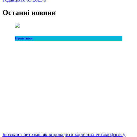
Останні новини
Практики
Біозахист без хімії: як впровадити корисних ентомофагів у