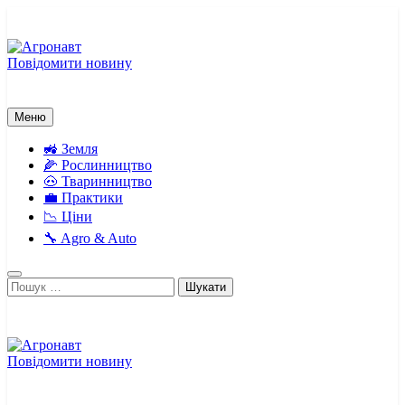
Перейти
до
вмісту
Повідомити новину
Агронавт
Новини українського агробізнесу
Меню
🚜 Земля
🌽 Рослинництво
🐽 Тваринництво
💼 Практики
📉 Ціни
🔧 Agro & Auto
Пошук:
Повідомити новину
Агронавт
Новини українського агробізнесу