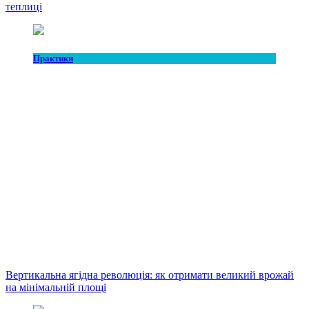
теплиці
Практики
Вертикальна ягідна революція: як отримати великий врожай
на мінімальній площі