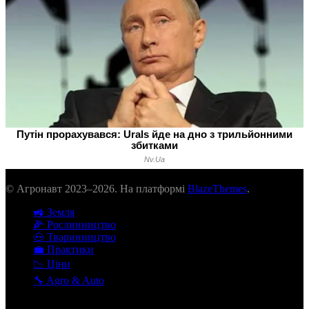
© Агронавт 2023–2026. На платформі
BlazeThemes
.
🚜 Земля
🌽 Рослинництво
🐽 Тваринництво
💼 Практики
📉 Ціни
🔧 Agro & Auto