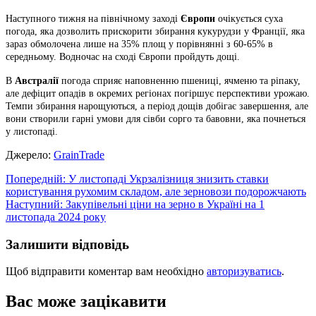
Наступного тижня на північному заході
Європи
очікується суха
погода, яка дозволить прискорити збирання кукурудзи у Франції, яка
зараз обмолочена лише на 35% площ у порівнянні з 60-65% в
середньому. Водночас на сході Європи пройдуть дощі.
В
Австралії
погода сприяє наповненню пшениці, ячменю та ріпаку,
але дефіцит опадів в окремих регіонах погіршує перспективи урожаю.
Темпи збирання нарощуються, а період дощів добігає завершення, але
вони створили гарні умови для сівби сорго та бавовни, яка почнеться
у листопаді.
Джерело:
GrainTrade
Навігація
Попередній:
У листопаді Укрзалізниця знизить ставки
користування рухомим складом, але зерновози подорожчають
записів
Наступний:
Закупівельні ціни на зерно в Україні на 1
листопада 2024 року
Залишити відповідь
Щоб відправити коментар вам необхідно
авторизуватись
.
Вас може зацікавити