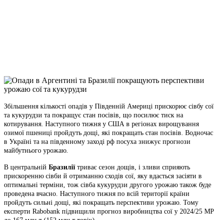
Telegram
Viber
X
Copy
Link
Print
Збільшення кількості опадів у Південній Америці прискорює сівбу сої
та
кукурудзи та покращує стан посівів, що посилює тиск на
котирування. Наступного тижня у США в регіонах вирощування
озимої пшениці пройдуть дощі, які покращать стан посівів. Водночас
в Україні та на південному заході рф посуха знижує прогнози
майбутнього урожаю.
В центральній
Бразилії
триває сезон дощів, і зливи сприяють
прискоренню сівби й отриманню сходів сої, яку вдасться засіяти в
оптимальні терміни, тож сівба кукурудзи другого урожаю також буде
проведена вчасно. Наступного тижня по всій території країни
пройдуть сильні дощі, які покращать перспективи урожаю. Тому
експерти Rabobank підвищили прогноз виробництва сої у 2024/25 МР