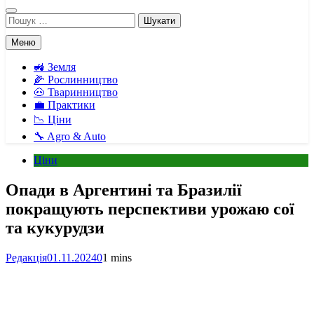
Пошук:
Меню
🚜 Земля
🌽 Рослинництво
🐽 Тваринництво
💼 Практики
📉 Ціни
🔧 Agro & Auto
Ціни
Опади в Аргентині та Бразилії
покращують перспективи урожаю сої
та кукурудзи
Редакція
01.11.2024
0
1 mins
Facebook