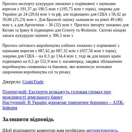
Прогноз експорту кукурудзи знижено у порівнянні з оцінками
вересня з 191,37 до 190,5 млн т (195,75 млн т торік), зокрема для
України до 24 (29,6) млн т та рф, але підвищено для США з 58,42 до
59,06 (25,23) млн т. Для Бразилії оцінку залишили на рівні 49 (46)
млн т, а для Аргентини – 36 (32) млн т. Прогноз імпорту знижено для
Китаю та Ірану й підвищено для Єгипту та Філіппін. Світові кінцеві
запаси кукурудзи оцінені у 306,5 млн т.
Прогноз світового виробництва олійних знижено у порівнянні з
оцінками вересня з 687,42 до 687,32 млн т (657,56 млн т торік),
зокрема для США – на 0,3 до 134,4 млн т, тоді як для інших країн
підвищено на 0,2 до 552,9 млн т, насамперед, завдяки збільшенню
виробництва соняшника та бавовни, яке компенсує незначне
скорочення виробництва сої та ріпаку.
Джерело:
GrainTrade
Навігація
Попередній:
Експерти розкажуть головам громад про
можливості земельного банку
записів
Наступний:
В Україні дорожчає пшеничне борошно – АПК-
Інформ
Залишити відповідь
Щоб відправити коментар вам необхідно
авторизуватись
.