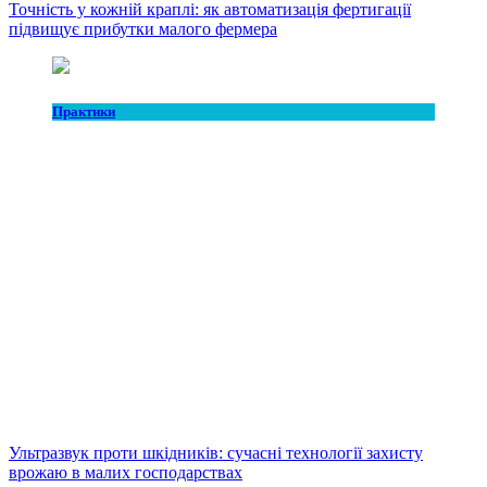
Точність у кожній краплі: як автоматизація фертигації
підвищує прибутки малого фермера
Практики
Ультразвук проти шкідників: сучасні технології захисту
врожаю в малих господарствах