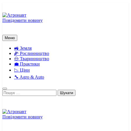
Перейти
до
вмісту
Повідомити новину
Агронавт
Новини українського агробізнесу
Меню
🚜 Земля
🌽 Рослинництво
🐽 Тваринництво
💼 Практики
📉 Ціни
🔧 Agro & Auto
Пошук:
Повідомити новину
Агронавт
Новини українського агробізнесу