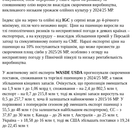
соняшникову олію виросли внаслідок скорочення виробництва,
викликаного низьким урожаєм олійних культур у 2024/25 МР.
Індекс цін на зерно та олійні від
IGC
у серпні впав до 4-річного
мінімуму, після чого незначно виріс. Ціни на пшеницю виросли на
тлі геополітичних ризиків та несприятливої погоди в деяких країнах –
експортерах, а на кукурудзу – внаслідок збільшення премій у Перській
затоці та спекулятивному попиту на СМЕ. Наразі експортні ціни на
пшеницю на 10% поступаються торішнім, що може призвести до
скорочення площ сівби у 2025/26 МР, особливо з огляду на
несприятливу погоду у Північній півкулі та низьку рентабельність
виробництва.
У жовтневому звіті експерти
WASDE
USDA
прогнозували скорочення
поставок, споживання та торгівлі пшеницею у 2024/25 МР, а також
збільшення кінцевих запасів. Очікується, що пропозиція зменшиться
на 1,9 млн т до 1,06 млрд т, споживання – на 2,4 до 802,5 млн т,
експорт – на 0,7 до 215,8 млн т, тоді як кінцеві запаси виростуть на
0,5 до 257,7 млн т, хоча й залишаться найнижчими з 2015/16 МР. У
порівнянні з попереднім сезоном рф зменшить експорт пшениці з
55,5 до 48 млн т (та залишиться найбільшим експортером), ЄС – з
37,87 до 30 млн т, Канада – до 26 млн т, Австралія – до 25 млн т,
Україна – з 18,58 до 16 млн т, тоді як США збільшать поставки з 19,24
до 22,45 млн т.