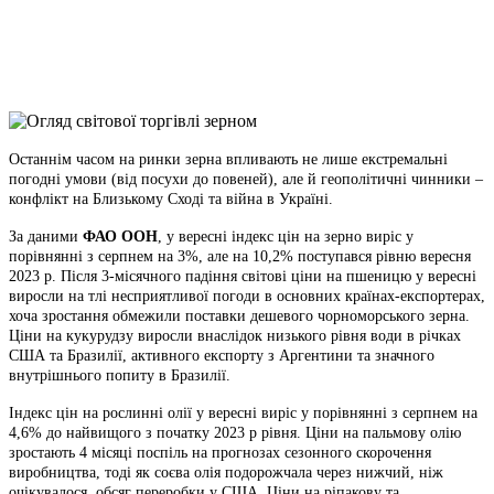
Viber
X
Copy
Link
Print
Останнім часом на ринки зерна впливають не лише екстремальні
погодні умови (від посухи до
повеней), але й геополітичні чинники –
конфлікт на Близькому Сході та війна в Україні.
За даними
ФАО ООН
, у вересні індекс цін на зерно виріс у
порівнянні з серпнем на 3%, але на 10,2% поступався рівню вересня
2023 р. Після 3-місячного падіння світові ціни на пшеницю у вересні
виросли на тлі несприятливої погоди в основних країнах-експортерах,
хоча зростання обмежили поставки дешевого чорноморського зерна.
Ціни на кукурудзу виросли внаслідок низького рівня води в річках
США та Бразилії, активного експорту з Аргентини та значного
внутрішнього попиту в Бразилії.
Індекс цін на рослинні олії у вересні виріс у порівнянні з серпнем на
4,6% до найвищого з початку 2023 р рівня. Ціни на пальмову олію
зростають 4 місяці поспіль на прогнозах сезонного скорочення
виробництва, тоді як соєва олія подорожчала через нижчий, ніж
очікувалося, обсяг переробки у США. Ціни на ріпакову та