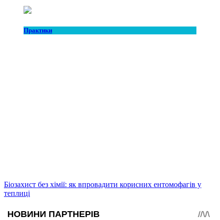
Практики
Біозахист без хімії: як впровадити корисних ентомофагів у
теплиці