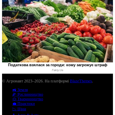
© Агронавт 2023–2026. На платформі
BlazeThemes
.
🚜 Земля
🌽 Рослинництво
🐽 Тваринництво
💼 Практики
📉 Ціни