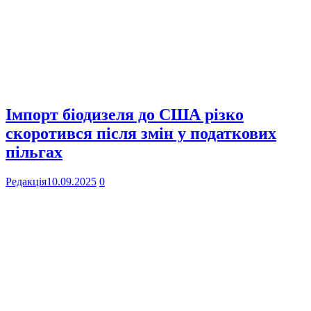
Імпорт біодизеля до США різко
скоротився після змін у податкових
пільгах
Редакція
10.09.2025
0