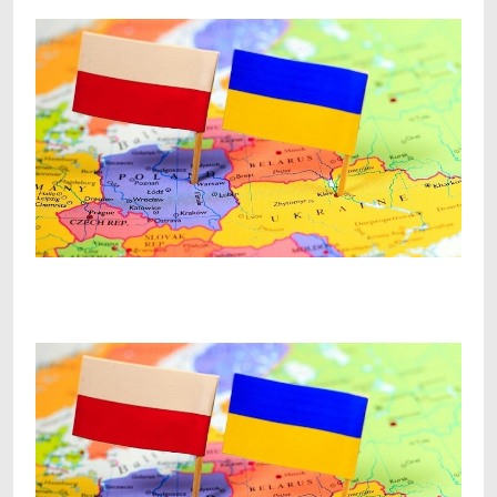
Facebook
Telegram
Viber
X
Copy
Print
Link