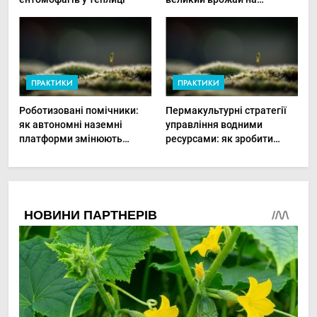
мінімальній площі
ПРАКТИКИ
ПРАКТИКИ
Роботизовані помічники:
Пермакультурні стратегії
як автономні наземні
управління водними
платформи змінюють
ресурсами: як зробити
догляд за органічними
мале господарство стійким
овочами
до посухи