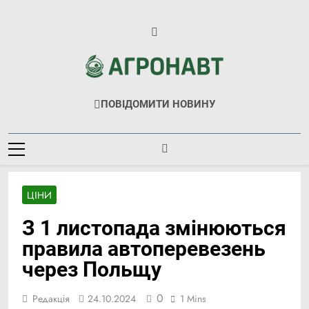
Перейти
до
вмісту
Агронавт
Новини Українського Агробізнесу
ПОВІДОМИТИ НОВИНУ
ЦІНИ
З 1 листопада змінюються
правила автоперевезень
через Польщу
0
Редакція
24.10.2024
1 Mins