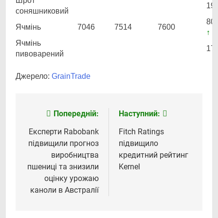
Шрот
19
соняшниковий
80
Ячмінь
7046
7514
7600
↑ 4
Ячмінь
17
пивоварений
Джерело:
GrainTrade
Попередній:
Наступний:
Навігація
записів
Експерти Rabobank
Fitch Ratings
підвищили прогноз
підвищило
виробництва
кредитний рейтинг
пшениці та знизили
Kernel
оцінку урожаю
каноли в Австралії