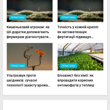
ПРАКТИКИ
ПРАКТИКИ
Кишеньковий агроном: як
Точність у кожній краплі:
ШІ-додатки допомагають
як автоматизація
фермерам діагностувати
фертигації підвищує
хвороби рослин миттєво
прибутки малого фермера
ПРАКТИКИ
ПРАКТИКИ
Ультразвук проти
Біозахист без хімії: як
шкідників: сучасні
впровадити корисних
технології захисту врожаю
ентомофагів у теплиці
в малих господарствах