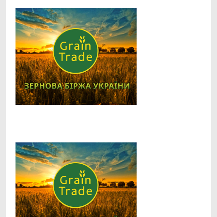
Facebook
Telegram
Viber
X
Copy
Print
Link