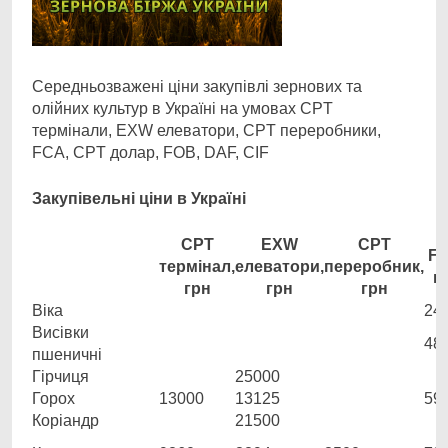
Середньозважені ціни закупівлі зернових та
олійних культур в Україні на умовах CPT
термінали, EXW елеватори, CPT переробники,
FCA, CPT долар, FOB, DAF, CIF
Закупівельні ціни в Україні
CPT
EXW
CPT
FC
термінал,
елеватори,
переробник,
г
грн
грн
грн
Віка
24
Висівки
48
пшеничні
Гірчиця
25000
Горох
13000
13125
59
Коріандр
21500