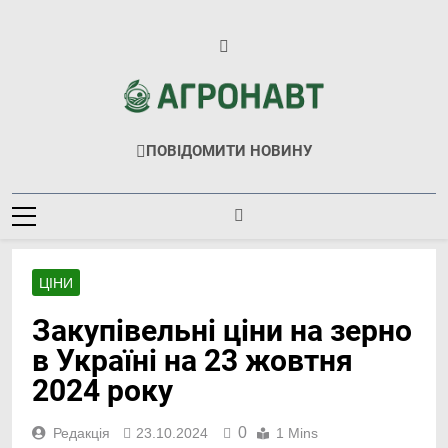
Перейти
до
вмісту
Агронавт
Новини Українського Агробізнесу
ПОВІДОМИТИ НОВИНУ
ЦІНИ
Закупівельні ціни на зерно
в Україні на 23 жовтня
2024 року
0
Редакція
23.10.2024
1 Mins