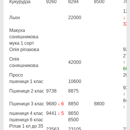
Кукурудза
9260
8294
8500
78
12
Льон
22000
↓
32
Макуха
соняшникова
мука 1 сорт
Олія ріпакова
92
27
Олія
42000
↑
соняшникова
66
Просо
20
пшениця 1 клас
10600
93
Пшениця 2 клас
9738
8875
↑ 2
84
Пшениця 3 клас
9680
↓ 6
8850
8800
↑ 8
пшениця 4 клас
9441
↓ 5
8650
пшениця 6 клас
8500
Ріпак 1 кл до 35
23563
23105
22