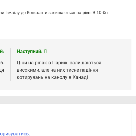
и Ізмаїлу до Константи залишаються на рівні 9-10 €/т.
й:
Наступний:
6-
Ціни на ріпак в Парижі залишаються
ця
високими, але на них тисне падіння
котирувань на канолу в Канаді
оризуватись
.