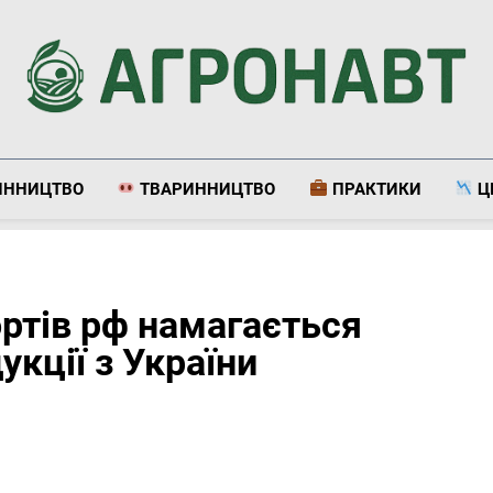
Агронавт
Новини Українського Агробізнесу
ИННИЦТВО
ТВАРИННИЦТВО
ПРАКТИКИ
Ц
ртів рф намагається
укції з України