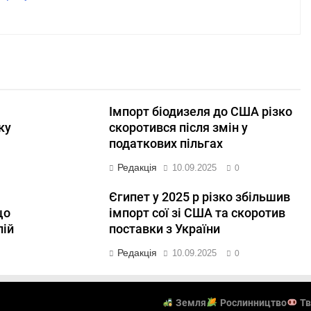
Імпорт біодизеля до США різко
ку
скоротився після змін у
податкових пільгах
Редакція
10.09.2025
0
Єгипет у 2025 р різко збільшив
що
імпорт сої зі США та скоротив
лій
поставки з України
Редакція
10.09.2025
0
Земля
Рослинництво
Тв