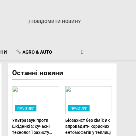
ПОВІДОМИТИ НОВИНУ
ІНИ
AGRO & AUTO
Останні новини
ПРАКТИКИ
ПРАКТИКИ
Ультразвук проти
Біозахист без хімії: як
шкідників: сучасні
впровадити корисних
технології захисту
ентомофагів у теплиці