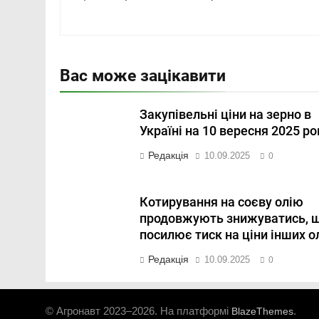
Вас може зацікавити
Закупівельні ціни на зерно в
Україні на 10 вересня 2025 ро
Редакція
10.09.2025
0
Котирування на соєву олію
продовжують знижуватись, 
посилює тиск на ціни інших о
Редакція
10.09.2025
0
© Агронавт 2023–2026. На платформі
.
BlazeThemes