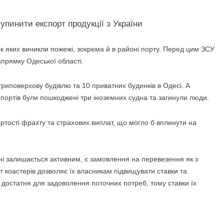
ок яких виникли пожежі, зокрема й в районі
порту. Перед цим ЗСУ
апрямку Одеської області.
риповерхову будівлю та 10 приватних будинків в Одесі. А
 портів були пошкоджені три іноземних судна та загинули люди.
артості фрахту та страхових виплат, що могло б вплинути на
їні залишається активним, є замовлення на перевезення як з
ит коастерів дозволяє їх власникам підвищувати ставки та
в достатня для задоволення поточних потреб, тому ставки їх