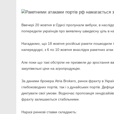
Link
Ввечері 20 жовтня в Одесі пролунали вибухи, в наслід
попередили українців про виявлену швидкісну ціль в н
Нагадаємо, що 18 жовтня російські ракети пошкодили т
напередодні, з 6 по 10 жовтня внаслідок ракетних атак
Але поки що такі обстріли не призвели до зростання в
закупівельні ціни на агропродукцію.
За даними брокера Atria Brokers, ринок фрахту в Укра
глибоководних портів, так і з дунайських портів. Дефіц
диктувати свої умови. Водночас пропозиція хендісайзі
фрахту залишаються стабільними.
Наразі ринкові ставки складають: