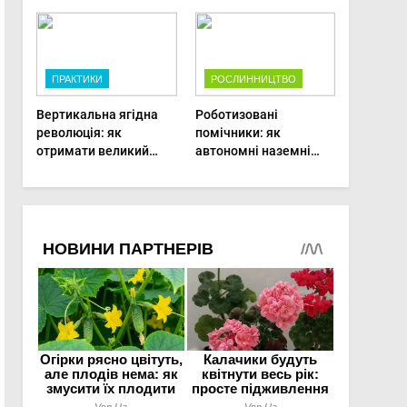
врожаю в малих
господарствах
ПРАКТИКИ
РОСЛИННИЦТВО
Вертикальна ягідна
Роботизовані
революція: як
помічники: як
отримати великий
автономні наземні
врожай на
платформи змінюють
мінімальній площі
догляд за органічними
овочами