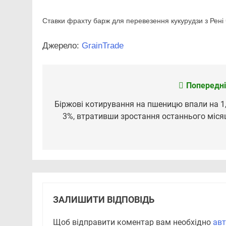
Ставки фрахту барж для перевезення кукурудзи з Рені ч
Джерело:
GrainTrade
Попередні
Навігація
записів
Біржові котирування на пшеницю впали на 1,
3%, втративши зростання останнього міся
ЗАЛИШИТИ ВІДПОВІДЬ
Щоб відправити коментар вам необхідно
авт