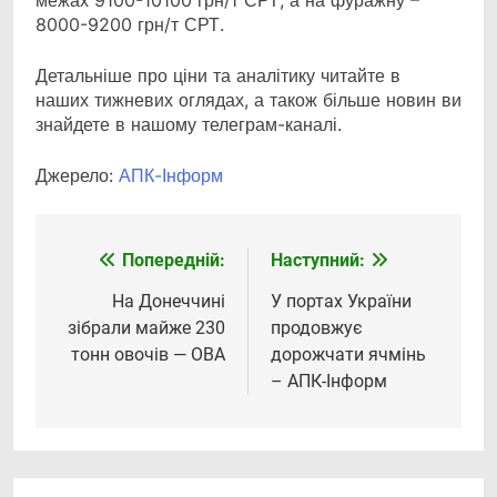
межах 9100-10100 грн/т СРТ, а на фуражну –
8000-9200 грн/т СРТ.
Детальніше про ціни та аналітику читайте в
наших тижневих оглядах, а також більше новин ви
знайдете в нашому телеграм-каналі.
Джерело:
АПК-Інформ
Попередній:
Наступний:
Навігація
записів
На Донеччині
У портах України
зібрали майже 230
продовжує
тонн овочів — ОВА
дорожчати ячмінь
– АПК-Інформ