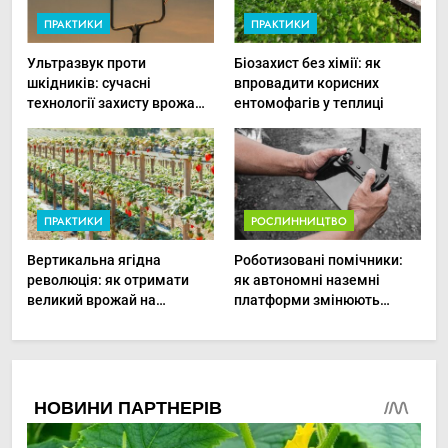
ПРАКТИКИ
ПРАКТИКИ
Ультразвук проти
Біозахист без хімії: як
шкідників: сучасні
впровадити корисних
технології захисту врожаю
ентомофагів у теплиці
в малих господарствах
ПРАКТИКИ
РОСЛИННИЦТВО
Вертикальна ягідна
Роботизовані помічники:
революція: як отримати
як автономні наземні
великий врожай на
платформи змінюють
мінімальній площі
догляд за органічними
овочами