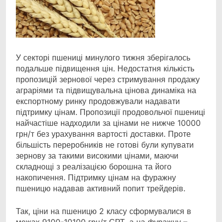
У секторі пшениці минулого тижня зберігалось
подальше підвищення цін. Недостатня кількість
пропозицій зернової через стримування продажу
аграріями та підвищувальна цінова динаміка на
експортному ринку продовжували надавати
підтримку цінам. Пропозиції продовольчої пшениці
найчастіше надходили за цінами не нижче 10000
грн/т без урахування вартості доставки. Проте
більшість переробників не готові були купувати
зернову за такими високими цінами, маючи
складнощі з реалізацією борошна та його
накопичення. Підтримку цінам на фуражну
пшеницю надавав активний попит трейдерів.
Так, ціни на пшеницю 2 класу сформувалися в