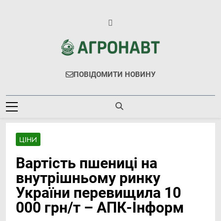
Перейти
до
вмісту
Агронавт
Новини Українського Агробізнесу
ПОВІДОМИТИ НОВИНУ
ЦІНИ
Вартість пшениці на
внутрішньому ринку
України перевищила 10
000 грн/т – АПК-Інформ