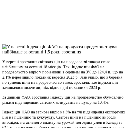
Telegram
Viber
X
Copy
Link
Print
У вересні зростання світових цін на продовольчі товари стало
найбільшим за останні 18
місяців. Так, Індекс цін ФАО на
продовольство виріс у порівнянні з серпнем на 3% до 124,4 п, що на
2,1% перевищило показник вересня 2023 р. Зазначимо, що з березня
по травень ціни на продовольство також зростали, але індекси цін
залишалися нижчими, ніж відповідні показники 2023 р.
За даними ФАО, зростання Індексу цін на продовольство обумовлено
різким підвищенням світових котирувань на цукор на 10,4%.
Індекс цін ФАО на зернові виріс на 3% на тлі підвищення експортних
цін на пшеницю та кукурудзу. Світові ціни на пшеницю виросли
внаслідок негативного впливу на урожай погодних умов в Канаді та
ЄС, хоча частково це було компенсовано поставками дешевого зерна з