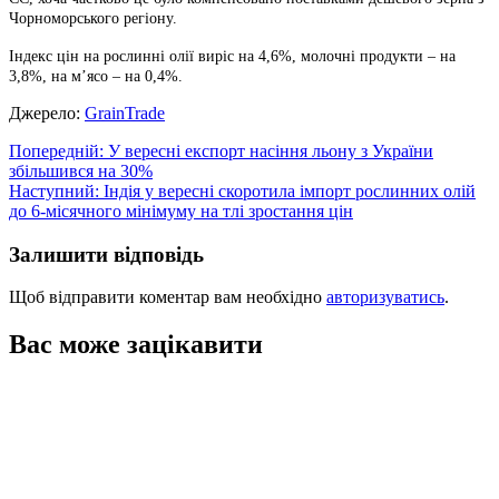
Чорноморського регіону.
Індекс цін на рослинні олії виріс на 4,6%, молочні продукти – на
3,8%, на м’ясо – на 0,4%.
Джерело:
GrainTrade
Навігація
Попередній:
У вересні експорт насіння льону з України
збільшився на 30%
записів
Наступний:
Індія у вересні скоротила імпорт рослинних олій
до 6-місячного мінімуму на тлі зростання цін
Залишити відповідь
Щоб відправити коментар вам необхідно
авторизуватись
.
Вас може зацікавити