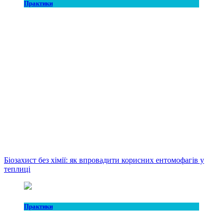
Практики
Біозахист без хімії: як впровадити корисних ентомофагів у
теплиці
Практики