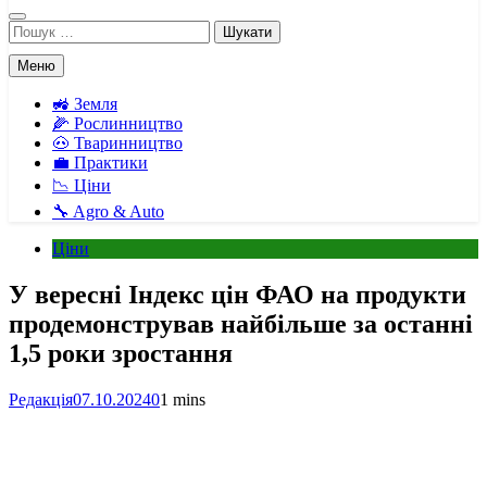
Пошук:
Меню
🚜 Земля
🌽 Рослинництво
🐽 Тваринництво
💼 Практики
📉 Ціни
🔧 Agro & Auto
Ціни
У вересні Індекс цін ФАО на продукти
продемонстрував найбільше за останні
1,5 роки зростання
Редакція
07.10.2024
0
1 mins
Facebook