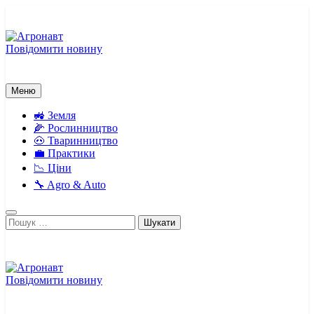
Перейти
до
вмісту
Повідомити новину
Агронавт
Новини українського агробізнесу
Меню
🚜 Земля
🌽 Рослинництво
🐽 Тваринництво
💼 Практики
📉 Ціни
🔧 Agro & Auto
Пошук:
Повідомити новину
Агронавт
Новини українського агробізнесу