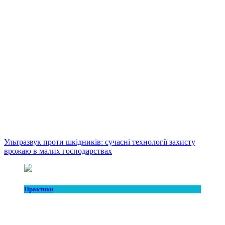
Ультразвук проти шкідників: сучасні технології захисту
врожаю в малих господарствах
Практики