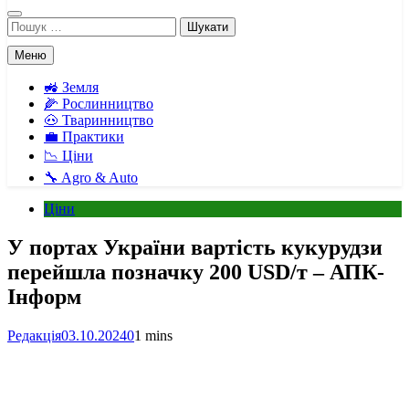
Пошук:
Меню
🚜 Земля
🌽 Рослинництво
🐽 Тваринництво
💼 Практики
📉 Ціни
🔧 Agro & Auto
Ціни
У портах України вартість кукурудзи
перейшла позначку 200 USD/т – АПК-
Інформ
Редакція
03.10.2024
0
1 mins
Facebook