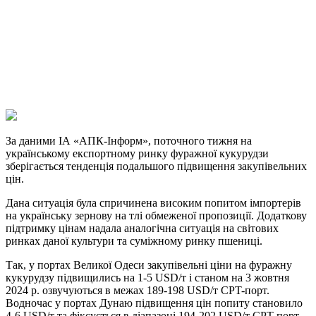
Telegram
Viber
X
Copy
Link
Print
За даними ІА «АПК-Інформ», поточного тижня на
українському експортному ринку фуражної
кукурудзи
зберігається тенденція подальшого підвищення закупівельних
цін.
Дана ситуація була спричинена високим попитом імпортерів
на українську зернову на тлі обмеженої пропозиції. Додаткову
підтримку цінам надала аналогічна ситуація на світових
ринках даної культури та суміжному ринку пшениці.
Так, у портах Великої Одеси закупівельні ціни на фуражну
кукурудзу підвищились на 1-5 USD/т і станом на 3 жовтня
2024 р. озвучуються в межах 189-198 USD/т CPT-порт.
Водночас у портах Дунаю підвищення цін попиту становило
4-6 USD/т та фіксується в діапазоні 194-202 USD/т CPT-порт.