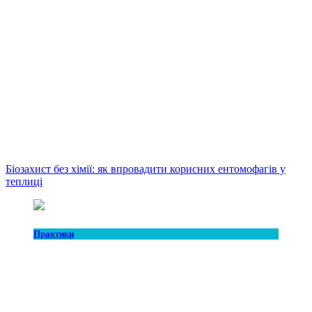
Біозахист без хімії: як впровадити корисних ентомофагів у
теплиці
Практики