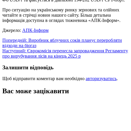
Про ситуацію на українському ринку зернових та олійних
читайте в стрічці новин нашого сайту. Більш детальна
інформація доступна в оглядах тижневика «АПК-Інформ».
Джерело:
АПК-Інформ
Навігація
Попередній:
Виробник яблучних соків планує переробляти
відходи на біогаз
записів
Наступний:
Єврокомісія перенесла запровадження Регламенту
про вирубування лісів на кінець 2025 р
Залишити відповідь
Щоб відправити коментар вам необхідно
авторизуватись
.
Вас може зацікавити