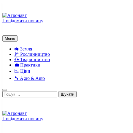
Перейти
до
вмісту
Повідомити новину
Агронавт
Новини українського агробізнесу
Меню
🚜 Земля
🌽 Рослинництво
🐽 Тваринництво
💼 Практики
📉 Ціни
🔧 Agro & Auto
Пошук:
Повідомити новину
Агронавт
Новини українського агробізнесу