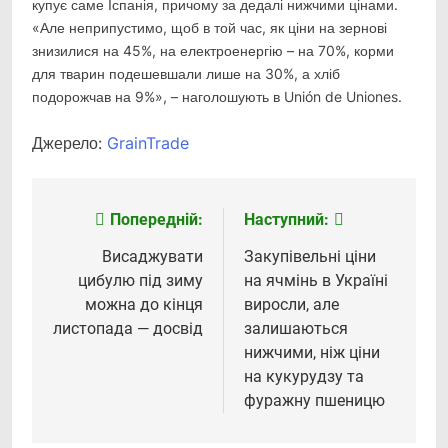
купує саме Іспанія, причому за дедалі нижчими цінами.
«Але неприпустимо, щоб в той час, як ціни на зернові
знизилися на 45%, на електроенергію – на 70%, корми
для тварин подешевшали лише на 30%, а хліб
подорожчав на 9%», – наголошують в Unión de Uniones.
Джерело:
GrainTrade
Попередній:
Наступний:
Навігація
записів
Висаджувати
Закупівельні ціни
цибулю під зиму
на ячмінь в Україні
можна до кінця
виросли, але
листопада — досвід
залишаються
нижчими, ніж ціни
на кукурудзу та
фуражну пшеницю