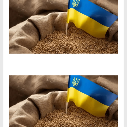
Facebook
Telegram
Viber
X
Copy
Print
Link