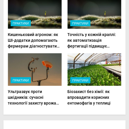
ПРАКТИКИ
ПРАКТИКИ
Кишеньковий агроном: як
Точність у кожній краплі:
ШІ-додатки допомагають
як автоматизація
фермерам діагностувати
фертигації підвищує
хвороби рослин миттєво
прибутки малого фермера
ПРАКТИКИ
ПРАКТИКИ
Ультразвук проти
Біозахист без хімії: як
шкідників: сучасні
впровадити корисних
технології захисту врожаю
ентомофагів у теплиці
в малих господарствах