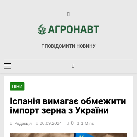
Перейти
до
вмісту
Агронавт
Новини Українського Агробізнесу
ПОВІДОМИТИ НОВИНУ
ЦІНИ
Іспанія вимагає обмежити
імпорт зерна з України
0
Редакція
26.09.2024
1 Mins