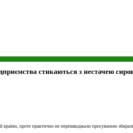
дприємства стикаються з нестачею сир
ї країни, проте практично не
перешкоджали просуванню збираль