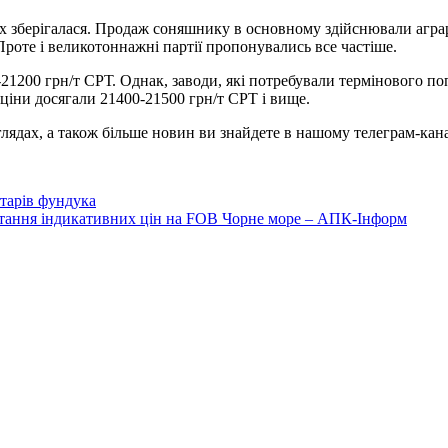
зберігалася. Продаж соняшнику в основному здійснювали аграрії
роте і великотоннажні партії пропонувались все частіше.
200 грн/т СРТ. Однак, заводи, які потребували термінового попо
 ціни досягали 21400-21500 грн/т СРТ і вище.
лядах, а також більше новин ви знайдете в нашому телеграм-кана
тарів фундука
тання індикативних цін на FOB Чорне море – АПК-Інформ