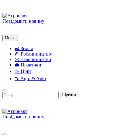
Перейти
до
вмісту
Повідомити новину
Агронавт
Новини українського агробізнесу
Меню
🚜 Земля
🌽 Рослинництво
🐽 Тваринництво
💼 Практики
📉 Ціни
🔧 Agro & Auto
Пошук:
Повідомити новину
Агронавт
Новини українського агробізнесу