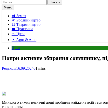
Пошук:
Меню
🚜 Земля
🌽 Рослинництво
🐽 Тваринництво
💼 Практики
📉 Ціни
🔧 Agro & Auto
Ціни
Попри активне збирання соняшнику, пі
Редакція
16.09.2024
0
1 mins
Facebook
Telegram
Viber
X
Copy
Print
Link
Минулого тижня незначні дощі пройшли майже на всій територі
соняшником.