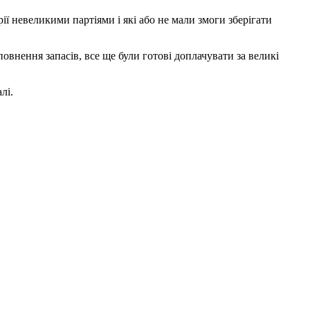
 невеликими партіями і які або не мали змоги зберігати
внення запасів, все ще були готові доплачувати за великі
лі.