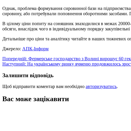
Однак, проблема формування сировинної бази на підприємствах 
сировину, або потребували поповнення оборотними засобами. П
В цілому ціни попиту на соняшник знаходилися в межах 20000-21
обсяги, внаслідок чого в індивідуальному порядку закупівельні
Детальніше про ціни та аналітику читайте в наших тижневих ог
Джерело:
АПК-Інформ
Навігація
Попередній:
Фермерське господарство з Волині вирощує 60 гек
Наступний:
На українському ринку ячменю продовжилось зрос
записів
Залишити відповідь
Щоб відправити коментар вам необхідно
авторизуватись
.
Вас може зацікавити