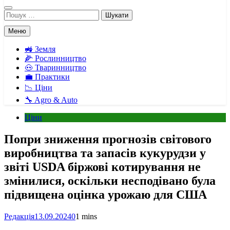
Пошук:
Меню
🚜 Земля
🌽 Рослинництво
🐽 Тваринництво
💼 Практики
📉 Ціни
🔧 Agro & Auto
Ціни
Попри зниження прогнозів світового
виробництва та запасів кукурудзи у
звіті USDA біржові котирування не
змінилися, оскільки несподівано була
підвищена оцінка урожаю для США
Редакція
13.09.2024
0
1 mins