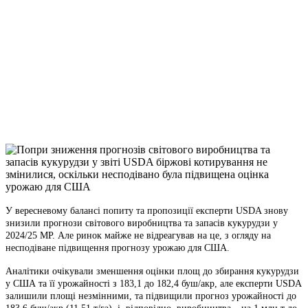
Facebook
Telegram
Viber
X
Copy
Link
Print
У вересневому балансі попиту та пропозиції експерти USDA знову
знизили прогнози світового
виробництва та запасів кукурудзи у
2024/25 МР. Але ринок майже не відреагував на це, з огляду на
несподіване підвищення прогнозу урожаю для США.
Аналітики очікували зменшення оцінки площ до збирання кукурудзи
у США та її урожайності з 183,1 до 182,4 буш/акр, але експерти USDA
залишили площі незмінними, та підвищили прогноз урожайності до