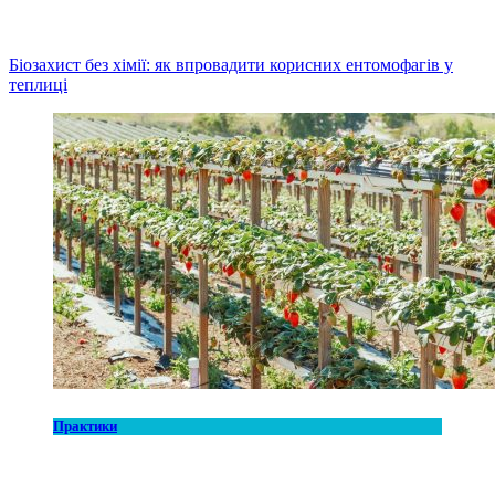
Біозахист без хімії: як впровадити корисних ентомофагів у
теплиці
Практики