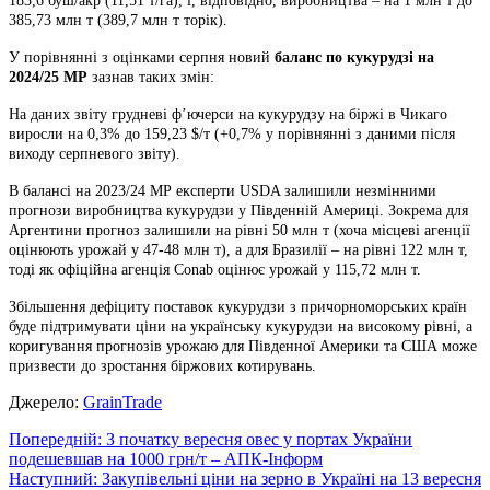
183,6 буш/акр (11,51 т/га), і, відповідно, виробництва – на 1 млн т до
385,73 млн т (389,7 млн т торік).
У порівнянні з оцінками серпня новий
баланс по кукурудзі на
2024/25 МР
зазнав таких змін:
На даних звіту грудневі ф’ючерси на кукурудзу на біржі в Чикаго
виросли на 0,3% до 159,23 $/т (+0,7% у порівнянні з даними після
виходу серпневого звіту).
В балансі на 2023/24 МР експерти USDA залишили незмінними
прогнози виробництва кукурудзи у Південній Америці. Зокрема для
Аргентини прогноз залишили на рівні 50 млн т (хоча місцеві агенції
оцінюють урожай у 47-48 млн т), а для Бразилії – на рівні 122 млн т,
тоді як офіційна агенція Conab оцінює урожай у 115,72 млн т.
Збільшення дефіциту поставок кукурудзи з причорноморських країн
буде підтримувати ціни на українську кукурудзи на високому рівні, а
коригування прогнозів урожаю для Південної Америки та США може
призвести до зростання біржових котирувань.
Джерело:
GrainTrade
Навігація
Попередній:
З початку вересня овес у портах України
подешевшав на 1000 грн/т – АПК-Інформ
записів
Наступний:
Закупівельні ціни на зерно в Україні на 13 вересня