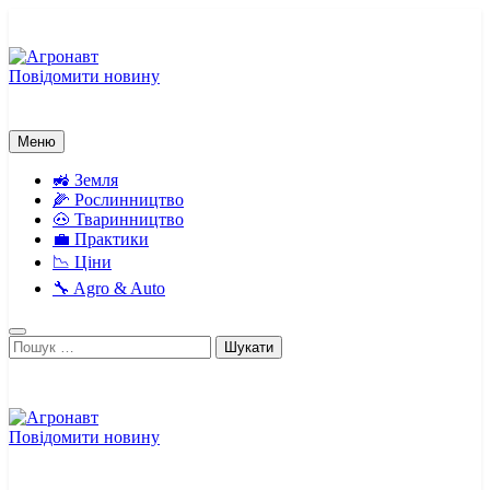
Перейти
до
вмісту
Повідомити новину
Агронавт
Новини українського агробізнесу
Меню
🚜 Земля
🌽 Рослинництво
🐽 Тваринництво
💼 Практики
📉 Ціни
🔧 Agro & Auto
Пошук:
Повідомити новину
Агронавт
Новини українського агробізнесу