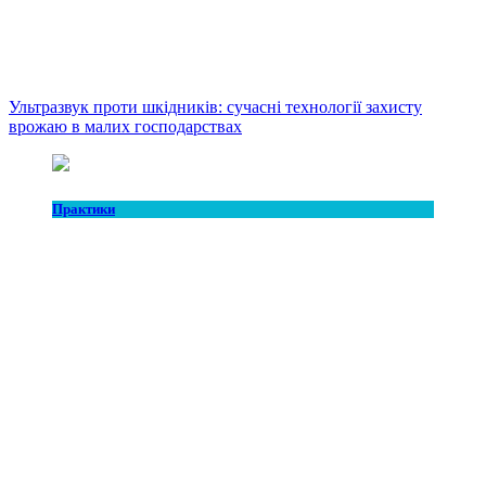
Ультразвук проти шкідників: сучасні технології захисту
врожаю в малих господарствах
Практики