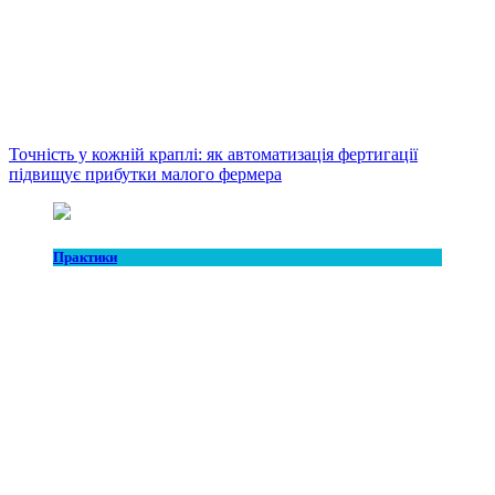
Точність у кожній краплі: як автоматизація фертигації
підвищує прибутки малого фермера
Практики