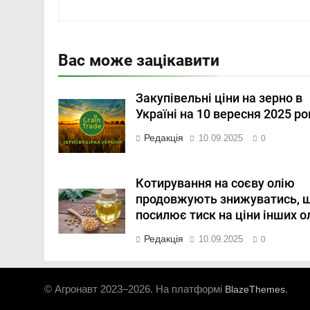
Вас може зацікавити
Закупівельні ціни на зерно в
Україні на 10 вересня 2025 ро
Редакція
10.09.2025
0
Котирування на соєву олію
продовжують знижуватись, 
посилює тиск на ціни інших о
Редакція
10.09.2025
0
© Агронавт 2023–2026. На платформі
.
BlazeThemes