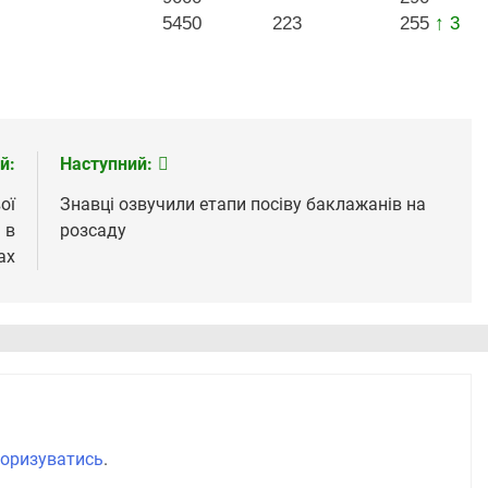
5450
223
255
↑ 3
й:
Наступний:
ої
Знавці озвучили етапи посіву баклажанів на
 в
розсаду
ах
оризуватись
.