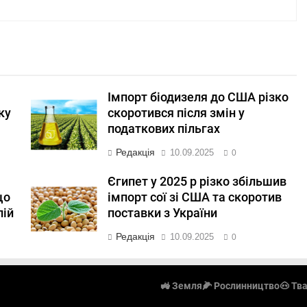
Імпорт біодизеля до США різко
ку
скоротився після змін у
податкових пільгах
Редакція
10.09.2025
0
Єгипет у 2025 р різко збільшив
що
імпорт сої зі США та скоротив
лій
поставки з України
Редакція
10.09.2025
0
🚜 Земля
🌽 Рослинництво
🐽 Тв