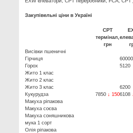
EXW елеватори, CPT переробники, FCA, CPT 
Закупівельні ціни в Україні
CPT
E
термінал,
елев
грн
г
Висівки пшеничні
Гірчиця
60000
Горох
5120
Жито 1 клас
Жито 2 клас
Жито 3 клас
6200
Кукурудза
7850
↓ 150
6108
Макуха ріпакова
Макуха соєва
Макуха соняшникова
мука 1 сорт
Олія ріпакова