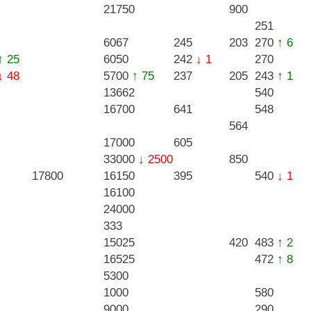
21750
900
251
6067
245
203
270
↑ 6
↑ 25
6050
242
↓ 1
270
↓ 48
5700
↑ 75
237
205
243
↑ 1
13662
540
16700
641
548
564
17000
605
33000
↓ 2500
850
17800
16150
395
540
↓ 1
16100
24000
333
15025
420
483
↑ 2
16525
472
↑ 8
5300
1000
580
9000
290