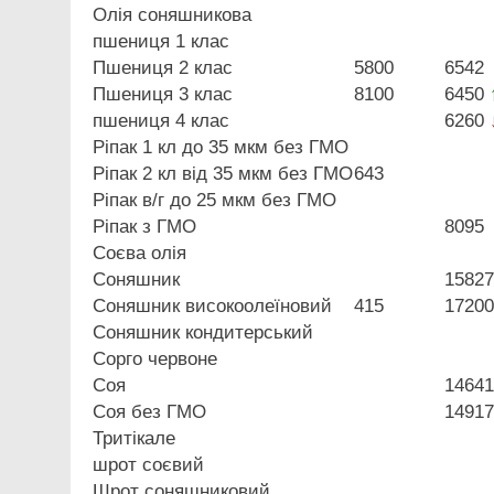
Олія соняшникова
пшениця 1 клас
Пшениця 2 клас
5800
6542
Пшениця 3 клас
8100
6450
пшениця 4 клас
6260
Ріпак 1 кл до 35 мкм без ГМО
Ріпак 2 кл від 35 мкм без ГМО
643
Ріпак в/г до 25 мкм без ГМО
Ріпак з ГМО
8095
Соєва олія
Соняшник
15827
Соняшник високоолеїновий
415
17200
Соняшник кондитерський
Сорго червоне
Соя
14641
Соя без ГМО
14917
Тритікале
шрот соєвий
Шрот соняшниковий