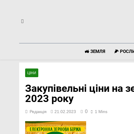
Перейти
до
вмісту
🚜 ЗЕМЛЯ
🌽 РОС
ЦІНИ
Закупівельні ціни на з
2023 року
0
Редакція
21.02.2023
1 Mins