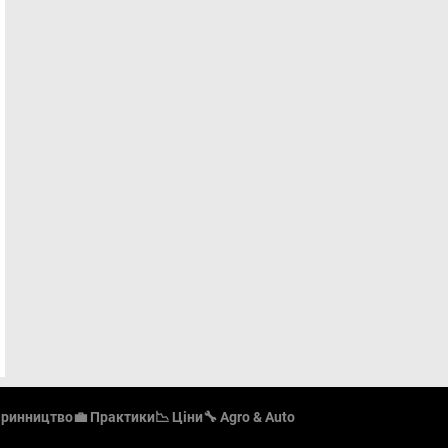
аринництво
💼 Практики
📉 Ціни
🔧 Agro & Auto