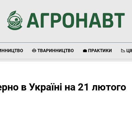
Агронавт
Новини Українського Агробізнесу
ЛИННИЦТВО
🐽 ТВАРИННИЦТВО
💼 ПРАКТИКИ
📉 Ц
ерно в Україні на 21 лютого