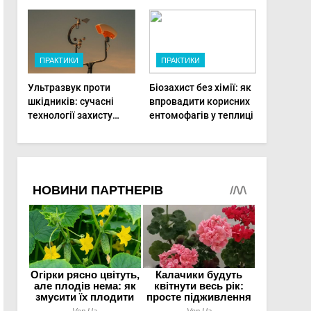
фермерам
фертигації підвищує
діагностувати хвороби
прибутки малого
рослин миттєво
фермера
ПРАКТИКИ
ПРАКТИКИ
Ультразвук проти
Біозахист без хімії: як
шкідників: сучасні
впровадити корисних
технології захисту
ентомофагів у теплиці
врожаю в малих
господарствах