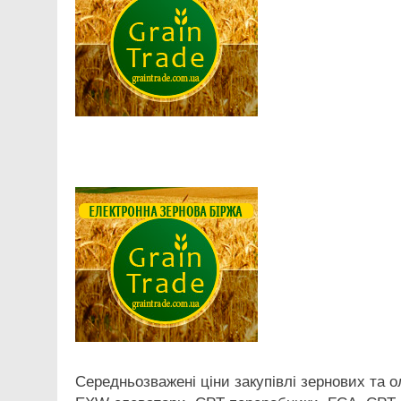
Facebook
Telegram
Viber
X
Copy
Print
Link
Середньозважені ціни закупівлі зернових та о