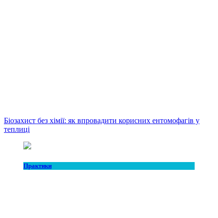
Біозахист без хімії: як впровадити корисних ентомофагів у
теплиці
Практики