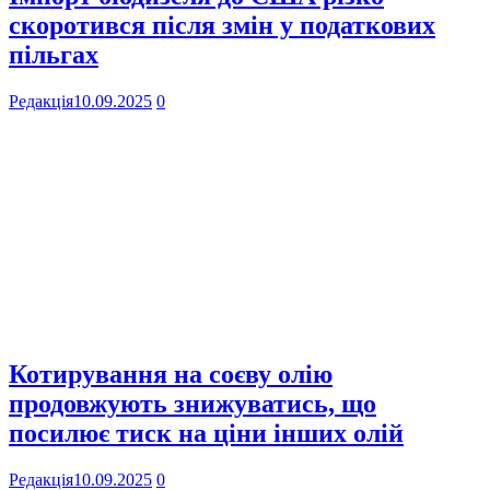
скоротився після змін у податкових
пільгах
Редакція
10.09.2025
0
Котирування на соєву олію
продовжують знижуватись, що
посилює тиск на ціни інших олій
Редакція
10.09.2025
0