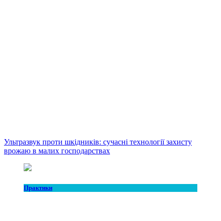
Ультразвук проти шкідників: сучасні технології захисту
врожаю в малих господарствах
Практики