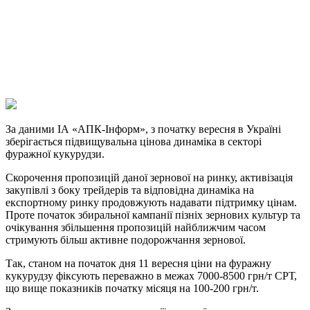
Telegram
Viber
X
Copy
Link
Print
За даними ІА «АПК-Інформ», з початку вересня в Україні
зберігається підвищувальна
цінова динаміка в секторі
фуражної кукурудзи.
Скорочення пропозицій даної зернової на ринку, активізація
закупівлі з боку трейдерів та відповідна динаміка на
експортному ринку продовжують надавати підтримку цінам.
Проте початок збиральної кампанії пізніх зернових культур та
очікування збільшення пропозицій найближчим часом
стримують більш активне подорожчання зернової.
Так, станом на початок дня 11 вересня ціни на фуражну
кукурудзу фіксують переважно в межах 7000-8500 грн/т СРТ,
що вище показників початку місяця на 100-200 грн/т.