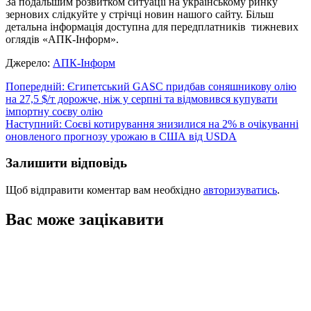
За подальшим розвитком ситуації на українському ринку
зернових слідкуйте у стрічці новин нашого сайту. Більш
детальна інформація доступна для передплатників тижневих
оглядів «АПК-Інформ».
Джерело:
АПК-Інформ
Навігація
Попередній:
Єгипетський GASC придбав соняшникову олію
на 27,5 $/т дорожче, ніж у серпні та відмовився купувати
записів
імпортну соєву олію
Наступний:
Соєві котирування знизилися на 2% в очікуванні
оновленого прогнозу урожаю в США від USDA
Залишити відповідь
Щоб відправити коментар вам необхідно
авторизуватись
.
Вас може зацікавити