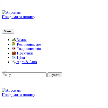
Перейти
до
вмісту
Повідомити новину
Агронавт
Новини українського агробізнесу
Меню
Земля
Рослинництво
Тваринництво
Практики
Ціни
Agro & Auto
Пошук:
Повідомити новину
Агронавт
Новини українського агробізнесу