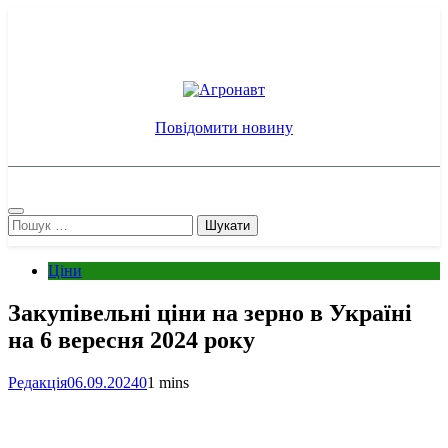
Перейти
до
вмісту
Агронавт
Новини українського агробізнесу
Повідомити новину
Пошук:
Ціни
Закупівельні ціни на зерно в Україні
на 6 вересня 2024 року
Редакція
06.09.2024
0
1 mins