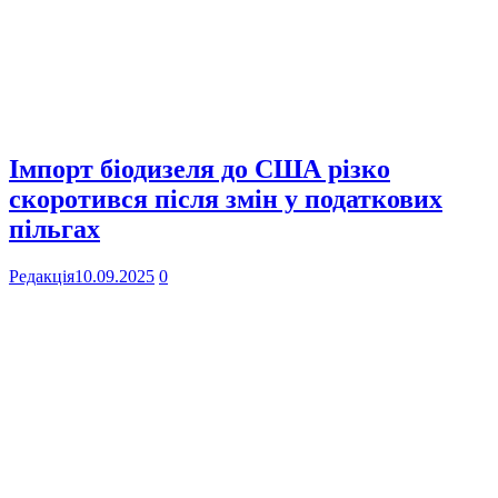
Імпорт біодизеля до США різко
скоротився після змін у податкових
пільгах
Редакція
10.09.2025
0