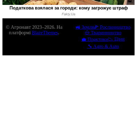
© Агронавт 2023–2026. На
🚜 Земля
🌽 Рослинництво
платформі
BlazeThemes
.
🐽 Тваринництво
📉 Ціни
💼 Практики
🔧 Agro & Auto