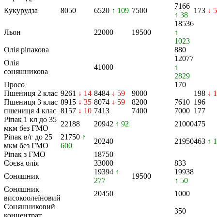
7166
Кукурудза
8050
6520
↑ 109
7500
173
↓ 5
↑ 38
18536
Льон
22000
19500
↑
1023
Олія ріпакова
880
12077
Олія
41000
↑
соняшникова
2829
Просо
170
Пшениця 2 клас
9261
↓ 14
8484
↓ 59
9000
198
↓ 1
Пшениця 3 клас
8915
↓ 35
8074
↓ 59
8200
7610
196
пшениця 4 клас
8157
↓ 10
7413
7400
7000
177
Ріпак 1 кл до 35
22188
20942
↑ 92
21000
475
мкм без ГМО
Ріпак в/г до 25
21750
↑
20240
21950
463
↑ 
мкм без ГМО
600
Ріпак з ГМО
18750
Соєва олія
33000
833
19394
↑
19938
Соняшник
19500
277
↑ 50
Соняшник
20450
1000
високоолеїновий
Соняшниковий
350
концентрат