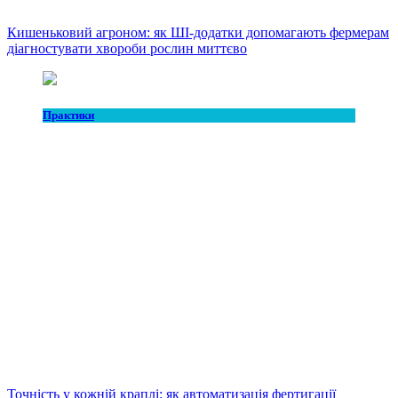
Кишеньковий агроном: як ШІ-додатки допомагають фермерам
діагностувати хвороби рослин миттєво
Практики
Точність у кожній краплі: як автоматизація фертигації