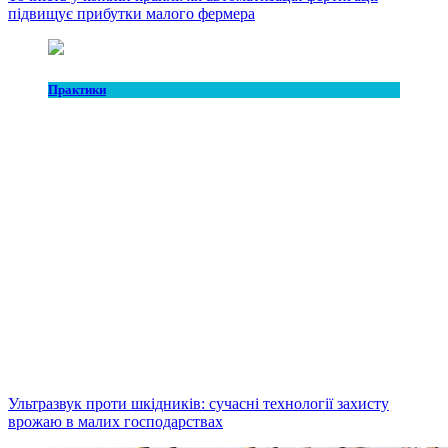
підвищує прибутки малого фермера
Практики
Ультразвук проти шкідників: сучасні технології захисту
врожаю в малих господарствах