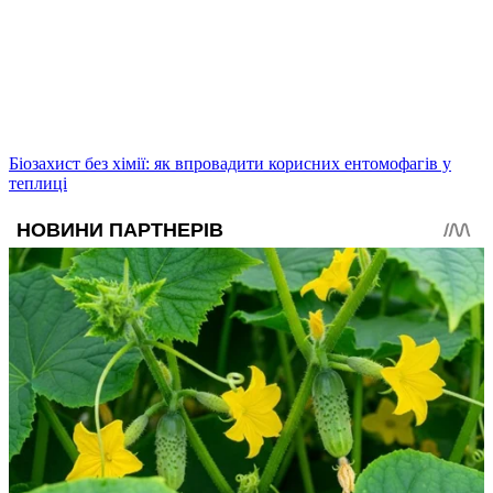
Біозахист без хімії: як впровадити корисних ентомофагів у
теплиці