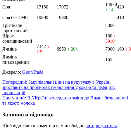
14978
Соя
17150
17072
420
↑ 14
Соя без ГМО
19800
19300
410
Тритікале
5300
шрот соєвий
Шрот
180
↓
соняшниковий
3910
7342
↓
Ячмінь
6950
↑ 204
7000
160
↓ 3
139
Ячмінь
165
пивоварений
Джерело:
GrainTrade
Навігація
Попередній:
Закупівельні ціни на кукурудзу в Україні
зростають на прогнозах скорочення урожаю та дефіциту
записів
пропозицій
Наступний:
В УКраїні затвердили зміни до Вимог безпечності
та якості молока
Залишити відповідь
Щоб відправити коментар вам необхідно
авторизуватись
.