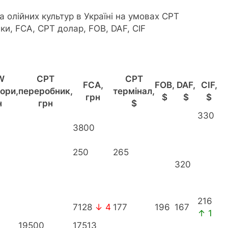
а олійних культур в Україні на умовах CPT
и, FCA, CPT долар, FOB, DAF, CIF
W
CPT
CPT
FCA,
FOB,
DAF,
CIF,
ори,
переробник,
термінал,
грн
$
$
$
н
грн
$
330
3800
250
265
320
216
7128
↓ 4
177
196
167
↑ 1
19500
17513