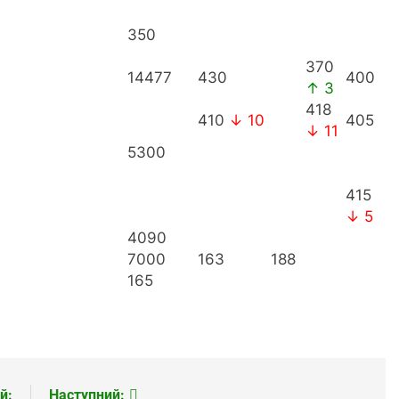
350
370
14477
430
400
↑ 3
418
410
↓ 10
405
↓ 11
5300
415
↓ 5
4090
7000
163
188
165
й:
Наступний: