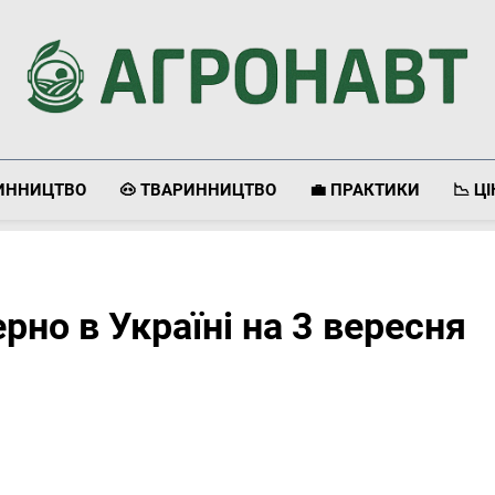
Агронавт
Новини Українського Агробізнесу
ЛИННИЦТВО
🐽 ТВАРИННИЦТВО
💼 ПРАКТИКИ
📉 Ц
ерно в Україні на 3 вересня