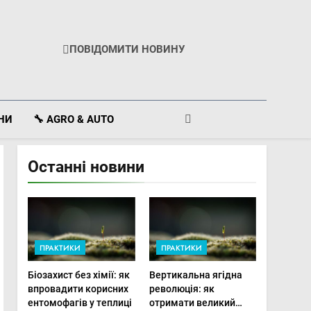
ПОВІДОМИТИ НОВИНУ
ІНИ
🔧 AGRO & AUTO
Останні новини
ПРАКТИКИ
ПРАКТИКИ
Біозахист без хімії: як
Вертикальна ягідна
впровадити корисних
революція: як
ентомофагів у теплиці
отримати великий