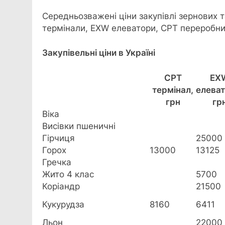
Середньозважені ціни закупівлі зернових т
термінали, EXW елеватори, CPT переробник
Закупівельні ціни в Україні
CPT
EX
термінал,
елеват
грн
гр
Віка
Висівки пшеничні
Гірчиця
25000
Горох
13000
13125
Гречка
Жито 4 клас
5700
Коріандр
21500
Кукурудза
8160
6411
Льон
22000