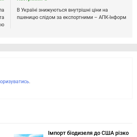
ла
В Україні знижуються внутрішні ціни на
та
пшеницю слідом за експортними – АПК-Інформ
ню
оризуватись
.
Імпорт біодизеля до США різко