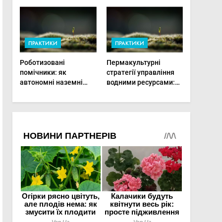
врожай на
мінімальній площі
ПРАКТИКИ
ПРАКТИКИ
Роботизовані
Пермакультурні
помічники: як
стратегії управління
автономні наземні
водними ресурсами:
платформи змінюють
як зробити мале
догляд за органічними
господарство стійким
овочами
до посухи