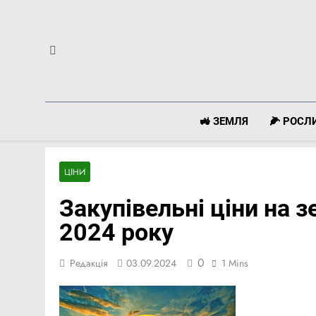
Перейти
до
вмісту
🚜 ЗЕМЛЯ
🌽 РОС
ЦІНИ
Закупівельні ціни на з
2024 року
0
Редакція
03.09.2024
1 Mins