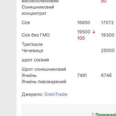
високоолеїновий
50
Соняшниковий
концентрат
Соя
16850
17072
19500
↓
Соя без ГМО
19300
100
Тритікале
Чечевиця
25000
шрот соєвий
Шрот соняшниковий
Ячмінь
7481
6746
Ячмінь пивоварений
Джерело:
GrainTrade
Попередні