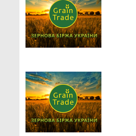
Facebook
Telegram
Viber
X
Copy
Print
Link