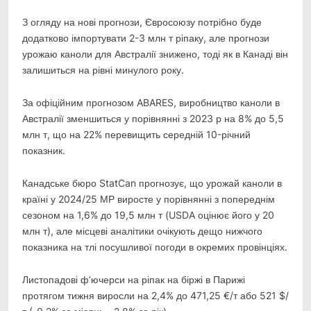
З огляду на нові прогнози, Євросоюзу потрібно буде
додатково імпортувати 2-3 млн т ріпаку, але прогнози
урожаю каноли для Австралії знижено, тоді як в Канаді він
залишиться на рівні минулого року.
За офіційним прогнозом ABARES, виробництво каноли в
Австралії зменшиться у порівнянні з 2023 р на 8% до 5,5
млн т, що на 22% перевищить середній 10-річний
показник.
Канадське бюро StatCan прогнозує, що урожай каноли в
країні у 2024/25 МР виросте у порівнянні з попереднім
сезоном на 1,6% до 19,5 млн т (USDA оцінює його у 20
млн т), але місцеві аналітики очікують дещо нижчого
показника на тлі посушливої погоди в окремих провінціях.
Листопадові ф’ючерси на ріпак на біржі в Парижі
протягом тижня виросли на 2,4% до 471,25 €/т або 521 $/