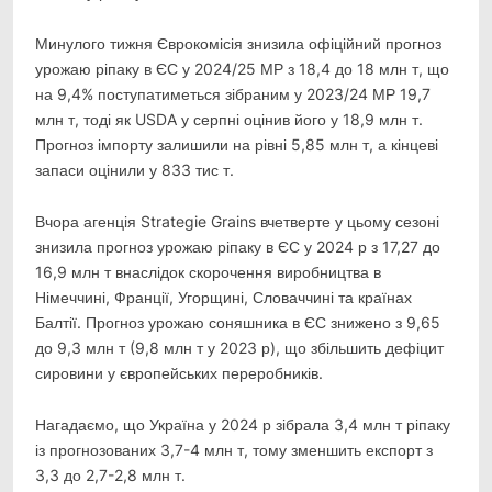
Минулого тижня Єврокомісія знизила офіційний прогноз
урожаю ріпаку в ЄС у 2024/25 МР з 18,4 до 18 млн т, що
на 9,4% поступатиметься зібраним у 2023/24 МР 19,7
млн т, тоді як USDA у серпні оцінив його у 18,9 млн т.
Прогноз імпорту залишили на рівні 5,85 млн т, а кінцеві
запаси оцінили у 833 тис т.
Вчора агенція Strategie Grains вчетверте у цьому сезоні
знизила прогноз урожаю ріпаку в ЄС у 2024 р з 17,27 до
16,9 млн т внаслідок скорочення виробництва в
Німеччині, Франції, Угорщині, Словаччині та країнах
Балтії. Прогноз урожаю соняшника в ЄС знижено з 9,65
до 9,3 млн т (9,8 млн т у 2023 р), що збільшить дефіцит
сировини у європейських переробників.
Нагадаємо, що Україна у 2024 р зібрала 3,4 млн т ріпаку
із прогнозованих 3,7-4 млн т, тому зменшить експорт з
3,3 до 2,7-2,8 млн т.