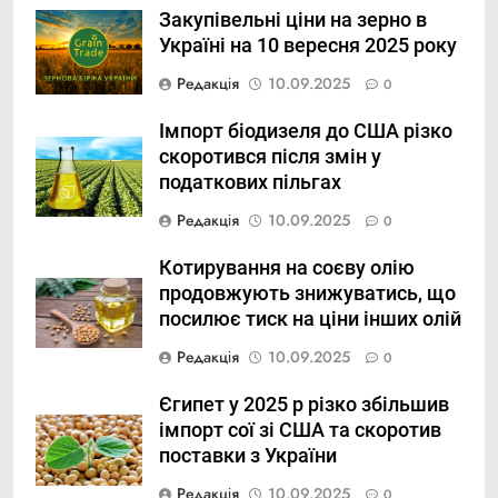
Закупівельні ціни на зерно в
Україні на 10 вересня 2025 року
Редакція
10.09.2025
0
Імпорт біодизеля до США різко
скоротився після змін у
податкових пільгах
Редакція
10.09.2025
0
Котирування на соєву олію
продовжують знижуватись, що
посилює тиск на ціни інших олій
Редакція
10.09.2025
0
Єгипет у 2025 р різко збільшив
імпорт сої зі США та скоротив
поставки з України
Редакція
10.09.2025
0