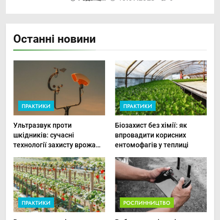
Останні новини
ПРАКТИКИ
ПРАКТИКИ
Ультразвук проти
Біозахист без хімії: як
шкідників: сучасні
впровадити корисних
технології захисту врожаю
ентомофагів у теплиці
в малих господарствах
ПРАКТИКИ
РОСЛИННИЦТВО