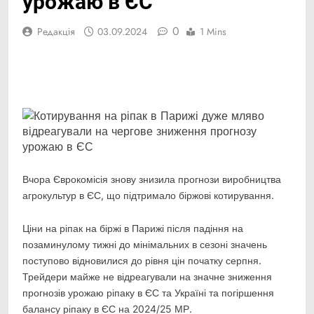
урожаю в ЄС
0
Редакція
03.09.2024
1 Mins
Facebook
Telegram
Viber
X
Copy
Print
Link
Вчора Єврокомісія знову знизила прогнози виробництва
агрокультур в ЄС, що підтримало
біржові котирування.
Ціни на ріпак на біржі в Парижі після падіння на
позаминулому тижні до мінімальних в сезоні значень
поступово відновилися до рівня цін початку серпня.
Трейдери майже не відреагували на значне зниження
прогнозів урожаю ріпаку в ЄС та Україні та погіршення
балансу ріпаку в ЄС на 2024/25 МР.