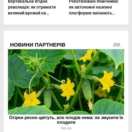
Вертикальна ягідна
Роботизовані помічники:
революція: як отримати
як автономні наземні
великий врожай на
платформи змінюють
мінімальній площі
догляд за органічними
овочами