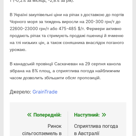
т (-0,2% за місяць, -2,8% за рік).
В Україні закупівельні ціни на ріпак з доставкою до портів
Чорного моря за тиждень виросли на 200-300 грн/т до
22600-23000 грн/т або 475-485 $/т. Фермери активно
продають ріпак та стримують продажі пшениці й ячменю
на тлі низьких цін, а також соняшника внаслідок поганого
урожаю.
В канадській провінції Саскачеван на 29 серпня канола
зібрана на 8% площ, а сприятлива погода найближчим
часом дозволить збільшити обсяг пропозицій.
Джерело:
GrainTrade
Попередній:
Наступний:
Навігація
записів
Ринок
Сприятлива погода
сільгоспземель в
в Австралії