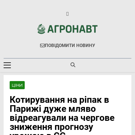
Перейти
до
вмісту
Агронавт
Новини Українського Агробізнесу
ПОВІДОМИТИ НОВИНУ
ЦІНИ
Котирування на ріпак в
Парижі дуже мляво
відреагували на чергове
зниження прогнозу