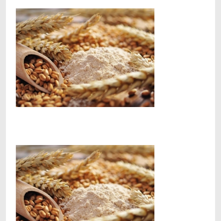
Facebook
Telegram
Viber
X
Copy
Print
Link