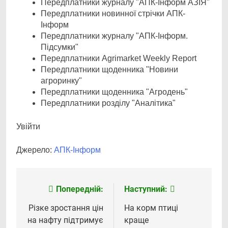
Передплатники журналу "АПК-Інформ АЗІЯ"
Передплатники новинної стрічки АПК-
Інформ
Передплатники журналу "АПК-Інформ.
Підсумки"
Передплатники Agrimarket Weekly Report
Передплатники щоденника "Новини
агроринку"
Передплатники щоденника "Агродень"
Передплатники розділу "Аналітика"
Увійти
Джерело:
АПК-Інформ
Попередній:
Наступний:
Навігація
записів
Різке зростання цін
На корм птиці
на нафту підтримує
краще