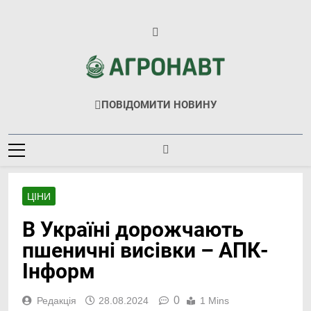
Перейти
до
вмісту
Агронавт
Новини Українського Агробізнесу
ПОВІДОМИТИ НОВИНУ
ЦІНИ
В Україні дорожчають
пшеничні висівки – АПК-
Інформ
0
Редакція
28.08.2024
1 Mins