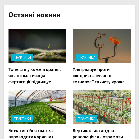
Останні новини
ПРАКТИКИ
ПРАКТИКИ
Точність у кожній краплі:
Ультразвук проти
як автоматизація
шкідників: сучасні
фертигації підвищує
технології захисту врожаю
прибутки малого фермера
в малих господарствах
ПРАКТИКИ
ПРАКТИКИ
Біозахист без хімії: як
Вертикальна ягідна
впровадити корисних
революція: як отримати