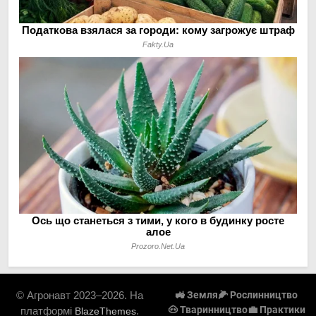
© Агронавт 2023–2026. На
🚜 Земля
🌽 Рослинництво
🐽 Тваринництво
💼 Практики
платформі
.
BlazeThemes