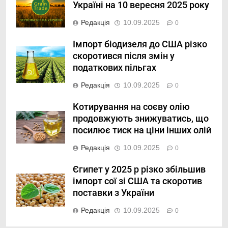
Україні на 10 вересня 2025 року
Редакція
10.09.2025
0
Імпорт біодизеля до США різко
скоротився після змін у
податкових пільгах
Редакція
10.09.2025
0
Котирування на соєву олію
продовжують знижуватись, що
посилює тиск на ціни інших олій
Редакція
10.09.2025
0
Єгипет у 2025 р різко збільшив
імпорт сої зі США та скоротив
поставки з України
Редакція
10.09.2025
0