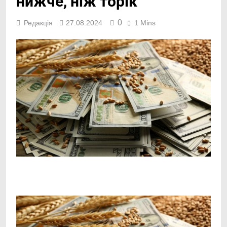
нижче, ніж торік
0
Редакція
27.08.2024
1 Mins
Facebook
Telegram
Viber
X
Copy
Print
Link