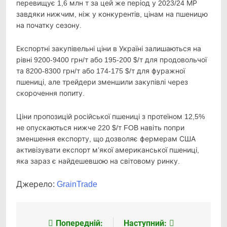
перевищує 1,6 млн т за цей же період у 2023/24 МР
завдяки нижчим, ніж у конкурентів, цінам на пшеницю
на початку сезону.
Експортні закупівельні ціни в Україні залишаються на
рівні 9200-9400 грн/т або 195-200 $/т для продовольчої
та 8200-8300 грн/т або 174-175 $/т для фуражної
пшениці, але трейдери зменшили закупівлі через
скорочення попиту.
Ціни пропозицій російської пшениці з протеїном 12,5%
не опускаються нижче 220 $/т FOB навіть попри
зменшення експорту, що дозволяє фермерам США
активізувати експорт м’якої американської пшениці,
яка зараз є найдешевшою на світовому ринку.
Джерело:
GrainTrade
Попередній:
Наступний:
Навігація