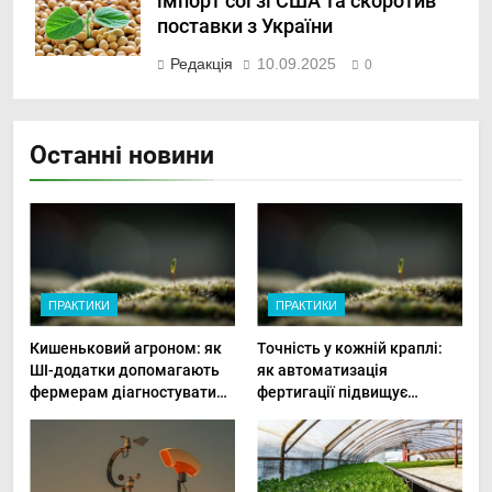
імпорт сої зі США та скоротив
поставки з України
Редакція
10.09.2025
0
Останні новини
ПРАКТИКИ
ПРАКТИКИ
Кишеньковий агроном: як
Точність у кожній краплі:
ШІ-додатки допомагають
як автоматизація
фермерам діагностувати
фертигації підвищує
хвороби рослин миттєво
прибутки малого фермера