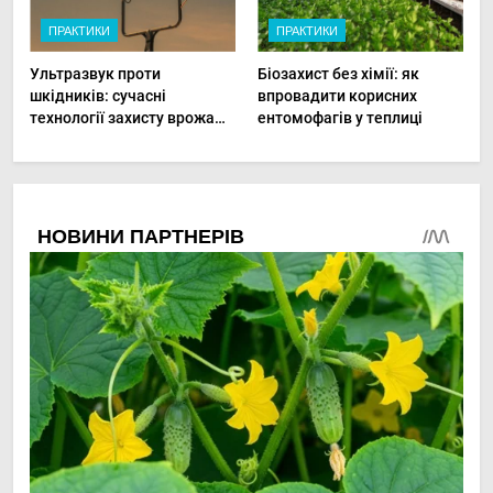
ПРАКТИКИ
ПРАКТИКИ
Ультразвук проти
Біозахист без хімії: як
шкідників: сучасні
впровадити корисних
технології захисту врожаю
ентомофагів у теплиці
в малих господарствах