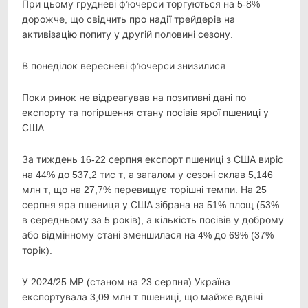
При цьому грудневі ф’ючерси торгуються на 5-8%
дорожче, що свідчить про надії трейдерів на
активізацію попиту у другій половині сезону.
В понеділок вересневі ф’ючерси знизилися:
Поки ринок не відреагував на позитивні дані по
експорту та погіршення стану посівів ярої пшениці у
США.
За тиждень 16-22 серпня експорт пшениці з США виріс
на 44% до 537,2 тис т, а загалом у сезоні склав 5,146
млн т, що на 27,7% перевищує торішні темпи. На 25
серпня яра пшениця у США зібрана на 51% площ (53%
в середньому за 5 років), а кількість посівів у доброму
або відмінному стані зменшилася на 4% до 69% (37%
торік).
У 2024/25 МР (станом на 23 серпня) Україна
експортувала 3,09 млн т пшениці, що майже вдвічі