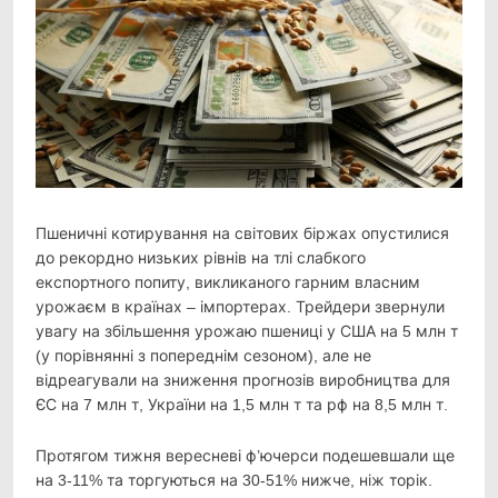
Пшеничні котирування на світових біржах опустилися
до рекордно низьких рівнів на тлі
слабкого
експортного попиту, викликаного гарним власним
урожаєм в країнах – імпортерах. Трейдери звернули
увагу на збільшення урожаю пшениці у США на 5 млн т
(у порівнянні з попереднім сезоном), але не
відреагували на зниження прогнозів виробництва для
ЄС на 7 млн т, України на 1,5 млн т та рф на 8,5 млн т.
Протягом тижня вересневі ф’ючерси подешевшали ще
на 3-11% та торгуються на 30-51% нижче, ніж торік.