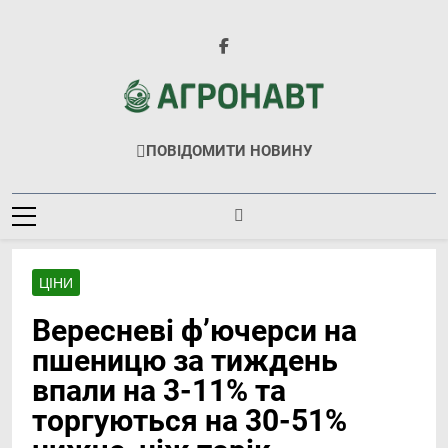
Перейти
до
вмісту
Агронавт
Новини Українського Агробізнесу
ПОВІДОМИТИ НОВИНУ
ЦІНИ
Вересневі ф’ючерси на
пшеницю за тиждень
впали на 3-11% та
торгуються на 30-51%