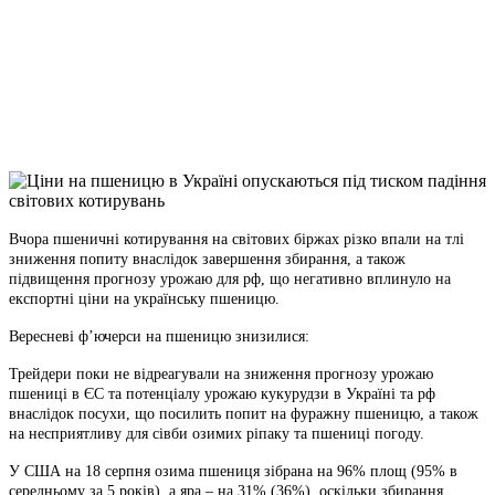
Telegram
Viber
X
Copy
Link
Print
Вчора пшеничні котирування на світових біржах різко впали на тлі
зниження попиту внаслідок
завершення збирання, а також
підвищення прогнозу урожаю для рф, що негативно вплинуло на
експортні ціни на українську пшеницю.
Вересневі ф’ючерси на пшеницю знизилися:
Трейдери поки не відреагували на зниження прогнозу урожаю
пшениці в ЄС та потенціалу урожаю кукурудзи в Україні та рф
внаслідок посухи, що посилить попит на фуражну пшеницю, а також
на несприятливу для сівби озимих ріпаку та пшениці погоду.
У США на 18 серпня озима пшениця зібрана на 96% площ (95% в
середньому за 5 років), а яра – на 31% (36%), оскільки збирання