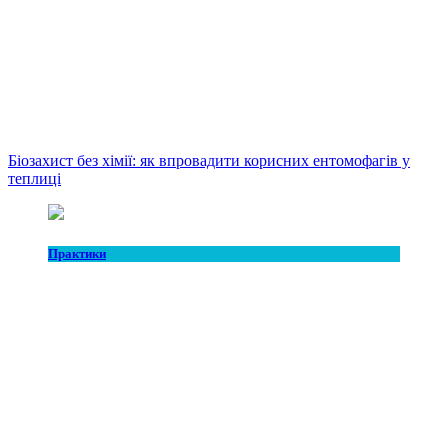
Біозахист без хімії: як впровадити корисних ентомофагів у
теплиці
Практики