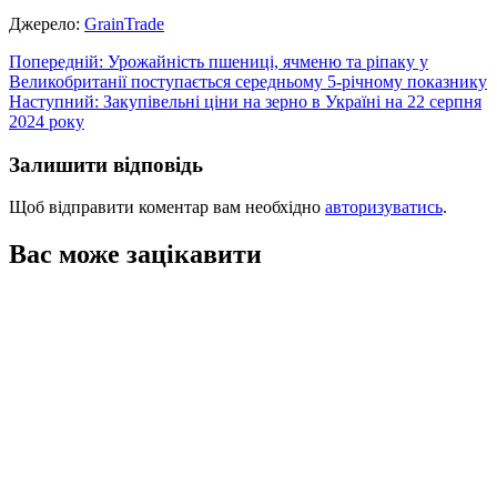
Джерело:
GrainTrade
Навігація
Попередній:
Урожайність пшениці, ячменю та ріпаку у
Великобританії поступається середньому 5-річному показнику
записів
Наступний:
Закупівельні ціни на зерно в Україні на 22 серпня
2024 року
Залишити відповідь
Щоб відправити коментар вам необхідно
авторизуватись
.
Вас може зацікавити