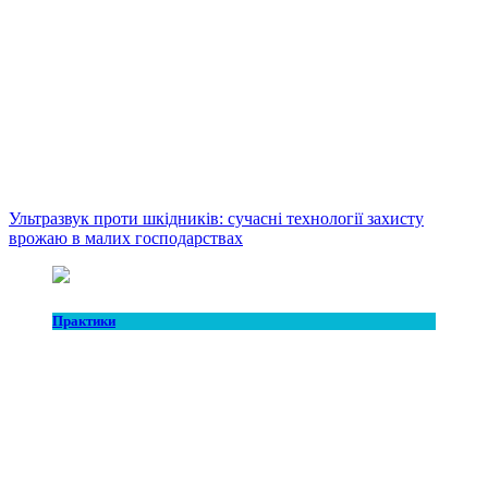
Ультразвук проти шкідників: сучасні технології захисту
врожаю в малих господарствах
Практики