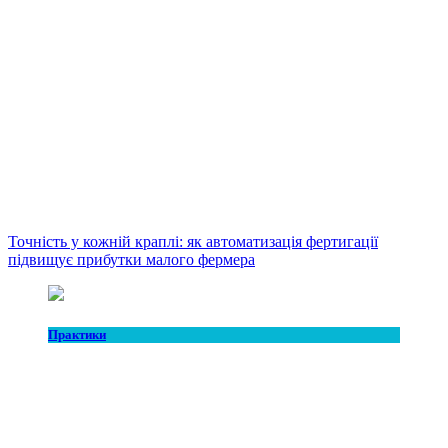
Точність у кожній краплі: як автоматизація фертигації
підвищує прибутки малого фермера
Практики