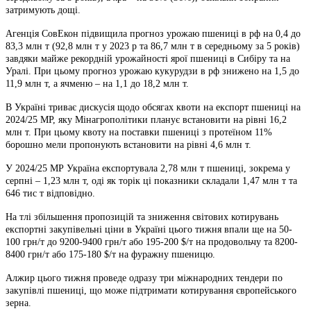
затримують дощі.
Агенція СовЕкон підвищила прогноз урожаю пшениці в рф на 0,4 до
83,3 млн т (92,8 млн т у 2023 р та 86,7 млн т в середньому за 5 років)
завдяки майже рекордній урожайності ярої пшениці в Сибіру та на
Уралі. При цьому прогноз урожаю кукурудзи в рф знижено на 1,5 до
11,9 млн т, а ячменю – на 1,1 до 18,2 млн т.
В Україні триває дискусія щодо обсягах квоти на експорт пшениці на
2024/25 МР, яку Мінагрополітики планує встановити на рівні 16,2
млн т. При цьому квоту на поставки пшениці з протеїном 11%
борошно мели пропонують встановити на рівні 4,6 млн т.
У 2024/25 МР Україна експортувала 2,78 млн т пшениці, зокрема у
серпні – 1,23 млн т, оді як торік ці показники складали 1,47 млн т та
646 тис т відповідно.
На тлі збільшення пропозицій та зниження світових котирувань
експортні закупівельні ціни в Україні цього тижня впали ще на 50-
100 грн/т до 9200-9400 грн/т або 195-200 $/т на продовольчу та 8200-
8400 грн/т або 175-180 $/т на фуражну пшеницю.
Алжир цього тижня проведе одразу три міжнародних тендери по
закупівлі пшениці, що може підтримати котирування європейського
зерна.