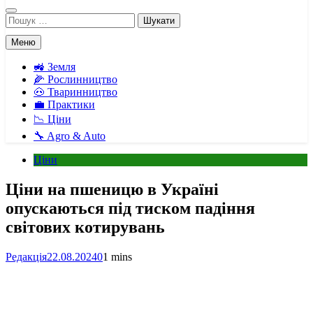
Пошук:
Меню
🚜 Земля
🌽 Рослинництво
🐽 Тваринництво
💼 Практики
📉 Ціни
🔧 Agro & Auto
Ціни
Ціни на пшеницю в Україні
опускаються під тиском падіння
світових котирувань
Редакція
22.08.2024
0
1 mins
Facebook