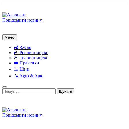
Перейти
до
вмісту
Повідомити новину
Агронавт
Новини українського агробізнесу
Меню
🚜 Земля
🌽 Рослинництво
🐽 Тваринництво
💼 Практики
📉 Ціни
🔧 Agro & Auto
Пошук:
Повідомити новину
Агронавт
Новини українського агробізнесу