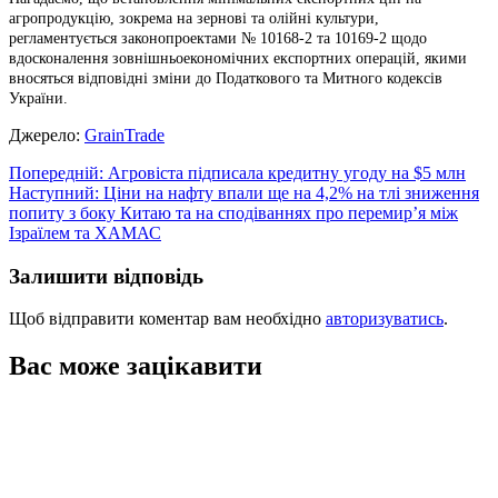
агропродукцію, зокрема на зернові та олійні культури,
регламентується законопроектами № 10168-2 та 10169-2 щодо
вдосконалення зовнішньоекономічних експортних операцій, якими
вносяться відповідні зміни до Податкового та Митного кодексів
України.
Джерело:
GrainTrade
Навігація
Попередній:
Агровіста підписала кредитну угоду на $5 млн
Наступний:
Ціни на нафту впали ще на 4,2% на тлі зниження
записів
попиту з боку Китаю та на сподіваннях про перемир’я між
Ізраїлем та ХАМАС
Залишити відповідь
Щоб відправити коментар вам необхідно
авторизуватись
.
Вас може зацікавити