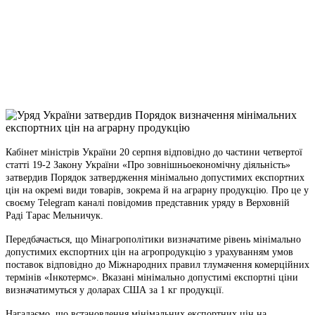
Telegram
Viber
X
Copy
Link
Print
Кабінет міністрів України 20 серпня відповідно до частини четвертої
статті 19-2 Закону
України «Про зовнішньоекономічну діяльність»
затвердив Порядок затвердження мінімально допустимих експортних
цін на окремі види товарів, зокрема й на аграрну продукцію. Про це у
своєму Telegram каналі повідомив представник уряду в Верховній
Раді Тарас Мельничук.
Передбачається, що Мінагрополітики визначатиме рівень мінімально
допустимих експортних цін на агропродукцію з урахуванням умов
поставок відповідно до Міжнародних правил тлумачення комерційних
термінів «Інкотермс». Вказані мінімально допустимі експортні ціни
визначатимуться у доларах США за 1 кг продукції.
Нагадаємо, що встановлення мінімальних експортних цін на