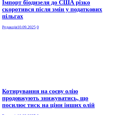
Імпорт біодизеля до США різко
скоротився після змін у податкових
пільгах
Редакція
10.09.2025
0
Котирування на соєву олію
продовжують знижуватись, що
посилює тиск на ціни інших олій