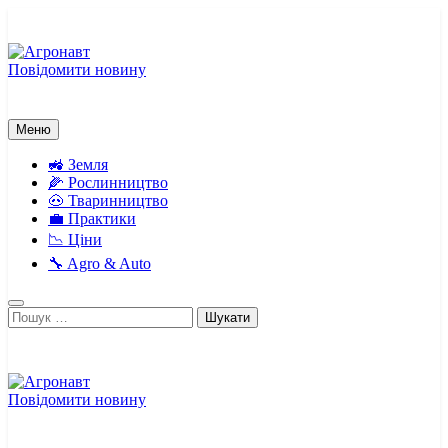
Перейти
до
вмісту
Повідомити новину
Агронавт
Новини українського агробізнесу
Меню
🚜 Земля
🌽 Рослинництво
🐽 Тваринництво
💼 Практики
📉 Ціни
🔧 Agro & Auto
Пошук:
Повідомити новину
Агронавт
Новини українського агробізнесу