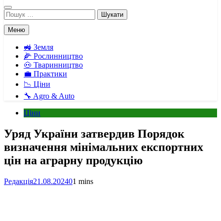
Пошук:
Меню
🚜 Земля
🌽 Рослинництво
🐽 Тваринництво
💼 Практики
📉 Ціни
🔧 Agro & Auto
Ціни
Уряд України затвердив Порядок
визначення мінімальних експортних
цін на аграрну продукцію
Редакція
21.08.2024
0
1 mins
Facebook