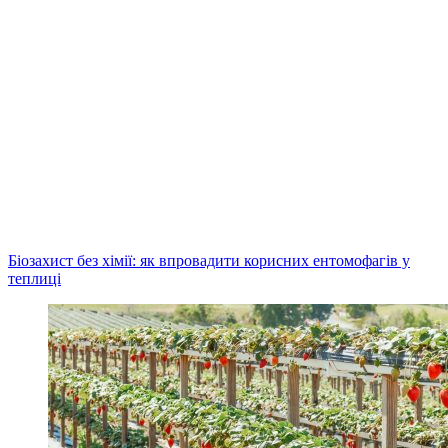
Біозахист без хімії: як впровадити корисних ентомофагів у
теплиці