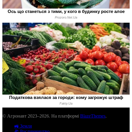
© Агронавт 2023–2026. На платформі
BlazeThemes
.
🚜 Земля
🌽 Рослинництво