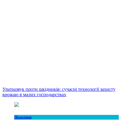
Ультразвук проти шкідників: сучасні технології захисту
врожаю в малих господарствах
Практики