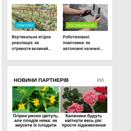
врожаю в малих
господарствах
ПРАКТИКИ
РОСЛИННИЦТВО
Вертикальна ягідна
Роботизовані
революція: як
помічники: як
отримати великий
автономні наземні
врожай на
платформи змінюють
мінімальній площі
догляд за органічними
овочами