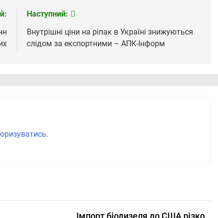
й:
Наступний:
нн
Внутрішні ціни на ріпак в Україні знижуються
их
слідом за експортними – АПК-Інформ
оризуватись
.
Імпорт біодизеля до США різко