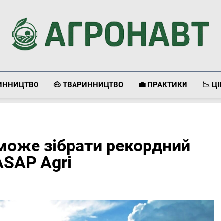
Агронавт
Новини Українського Агробізнесу
ЛИННИЦТВО
🐽 ТВАРИННИЦТВО
💼 ПРАКТИКИ
📉 Ц
 може зібрати рекордний
ASAP Agri