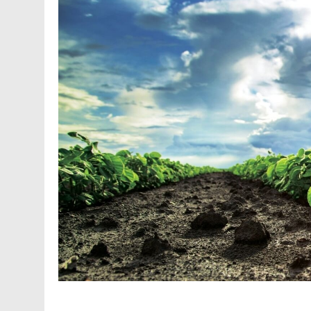
Facebook
Telegram
Viber
X
Copy
Print