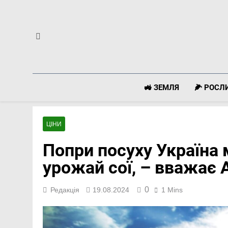
Перейти
до
вмісту
🚜 ЗЕМЛЯ
🌽 РОС
ЦІНИ
Попри посуху Україна
урожай сої, – вважає 
0
Редакція
19.08.2024
1 Mins