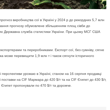
рогноз виробництва сої в Україні у 2024 р до
рекордних 5,7 млн
игування прогнозу обумовлене збільшенням площ сівби до
ляє Державна служба статистики України. При цьому МСГ США
кспортерами та переробниками. Експорт сої, без сумніву, сягне
бка може перевищити 1,9 млн т і також сягнути історичного
ні перспективи урожаю в Україні, станом на 16 серпня продавці
і поставки на CIF Мармара до 420 $/т та на CIF Єгипет до 430 $/т,
 Єгипет пропонували по 470 $/т та дорожче.