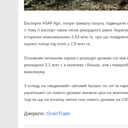
Експерти ASAP Agri, попри тривалу посуху, підвищили п
т, тому її експорт також сягне рекордного рівня. Кор
історично максимальних 2,63 млн га, про що повідом
оцінює площі під соєю у 2,9 млн га.
Основним питанням наразі є розподіл урожаю сої між е
рекордних 3,1 млн т, а можливо і більше, але і переро
максимуму.
З огляду на «ведмежий» світовий баланс по сої та гар
української сої нового урожаю знизили ціни на жовтнев
тоді як ще на початку липня сою нового урожаю на CIF
Джерело:
GrainTrade