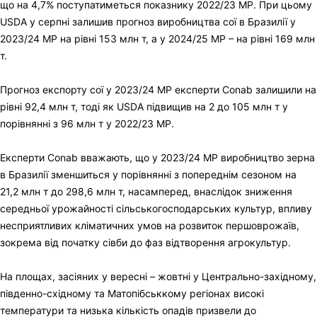
що на 4,7% поступатиметься показнику 2022/23 МР. При цьому
USDA у серпні залишив прогноз виробництва сої в Бразилії у
2023/24 МР на рівні 153 млн т, а у 2024/25 МР – на рівні 169 млн
т.
Прогноз експорту сої у 2023/24 МР експерти Conab залишили на
рівні 92,4 млн т, тоді як USDA підвищив на 2 до 105 млн т у
порівнянні з 96 млн т у 2022/23 МР.
Експерти Conab вважають, що у 2023/24 МР виробництво зерна
в Бразилії зменшиться у порівнянні з попереднім сезоном на
21,2 млн т до 298,6 млн т, насамперед, внаслідок зниження
середньої урожайності сільськогосподарських культур, впливу
несприятливих кліматичних умов на розвиток першоврожаїв,
зокрема від початку сівби до фаз відтворення агрокультур.
На площах, засіяних у вересні – жовтні у Центрально-західному,
південно-східному та Матопібськкому регіонах високі
температури та низька кількість опадів призвели до