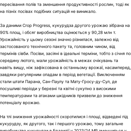
пересівання полів та зменшення продуктивності рослин, тоді як
на пізніх посівах подібних ситуацій не виникало.
За даними Crop Progress, кукурудза другого урожаю зібрана на
90% площ, і обсяг виробництва оцінюється у 90,28 млн т.
Урожайність у цьому сезоні значно різнилася, залежно від
застосованого технічного пакету та, головним чином, від
термінів сівби. Посіви, засіяні в ідеальні терміни, тобто з січня по
середину лютого, мали урожайність в межах очікувань та
навіть вищу, ніж зафіксована в останньому врожаї, насамперед,
завдяки регулярним опадам в період вегетації. Виключенням
стали штати Парана, Сан-Паулу та Мату-Гросу-ду-Сул, де
посушливі періоди у березні та квітні сукупно з високими
температурами та атаками шкідників призвели до зниження
потенціалу врожаю.
На тлі зниження урожайності скоротилися і площі, відведені під
кукурудзу, як другого, так і першого урожаю, тому загальне
виробництво кукурудзи в Бразилії у 2023/24 МР зменшиться у