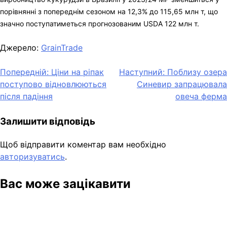
порівнянні з попереднім сезоном на 12,3% до 115,65 млн т, що
значно поступатиметься прогнозованим USDA 122 млн т.
Джерело:
GrainTrade
Навігація
Попередній:
Ціни на ріпак
Наступний:
Поблизу озера
поступово відновлюються
Синевир запрацювала
записів
після падіння
овеча ферма
Залишити відповідь
Щоб відправити коментар вам необхідно
авторизуватись
.
Вас може зацікавити