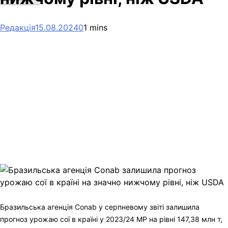
Редакція
15.08.2024
0
1 mins
Facebook
Telegram
Viber
X
Copy
Link
Print
Бразильська агенція Conab у серпневому звіті залишила
прогноз урожаю сої в країні у 2023/24 МР на
рівні 147,38 млн т,