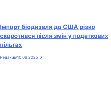
Імпорт біодизеля до США різко
скоротився після змін у податкових
пільгах
Редакція
10.09.2025
0