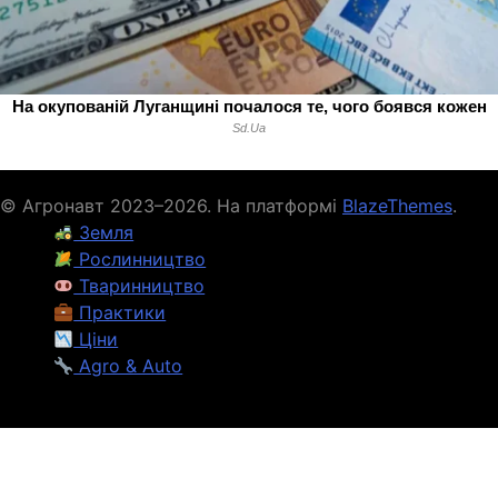
© Агронавт 2023–2026. На платформі
BlazeThemes
.
Земля
Рослинництво
Тваринництво
Практики
Ціни
Agro & Auto