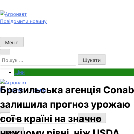
Перейти
до
вмісту
Повідомити новину
Агронавт
Новини українського агробізнесу
Меню
Пошук:
Ціни
Бразильська агенція Conab
Повідомити новину
Агронавт
Новини українського агробізнесу
залишила прогноз урожаю
сої в країні на значно
Пошук:
нижчому рівні, ніж USDA
Меню