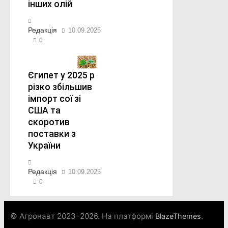
інших олій
Редакція
10.09.2025
0
Єгипет у 2025 р
різко збільшив
імпорт сої зі
США та
скоротив
поставки з
України
Редакція
10.09.2025
0
© Агронавт 2023–2026. На платформі
.
BlazeThemes