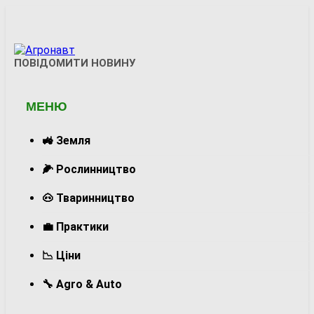
Перейти
до
вмісту
Агронавт
ПОВІДОМИТИ НОВИНУ
Новини Українського Агробізнесу
МЕНЮ
🚜 Земля
🌽 Рослинництво
🐽 Тваринництво
💼 Практики
📉 Ціни
🔧 Agro & Auto