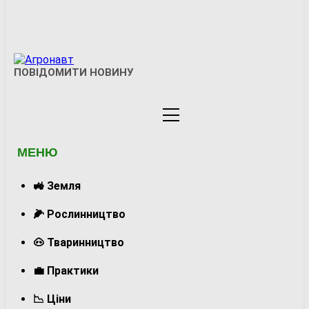
Агронавт
ПОВІДОМИТИ НОВИНУ
Новини Українського Агробізнесу
МЕНЮ
🚜 Земля
🌽 Рослинництво
🐽 Тваринництво
💼 Практики
📉 Ціни