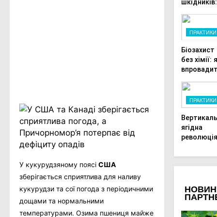
шкідників
сучасні
технологі
Facebook
захисту
ПРАКТИКИ
Telegram
врожаю в
Біозахист
малих
Viber
без хімії: 
господарс
впровади
X
корисних
Copy
ентомофа
у теплиці
ПРАКТИКИ
Link
Print
Вертикал
ягідна
революція
як отрима
великий
У кукурудзяному поясі
США
врожай на
мінімальн
зберігається сприятлива для наливу
площі
кукурудзи та сої погода з
періодичними
дощами та нормальними
температурами. Озима пшениця майже