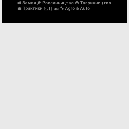
🚜 Земля
🌽 Рослинництво
🐽 Тваринництво
💼 Практики
🔧 Agro & Auto
📉 Ціни