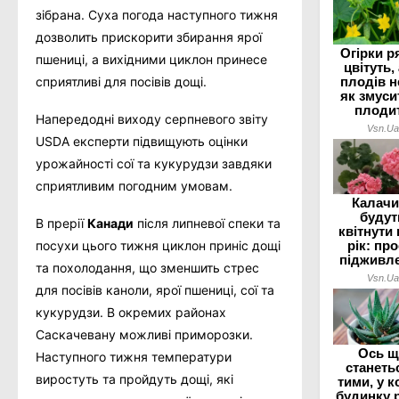
зібрана. Суха погода наступного тижня
дозволить прискорити збирання ярої
пшениці, а вихідними циклон принесе
сприятливі для посівів дощі.
Напередодні виходу серпневого звіту
USDA експерти підвищують оцінки
урожайності сої та кукурудзи завдяки
сприятливим погодним умовам.
В прерії
Канади
після липневої спеки та
посухи цього тижня циклон приніс дощі
та похолодання, що зменшить стрес
для посівів каноли, ярої пшениці, сої та
кукурудзи. В окремих районах
Саскачевану можливі приморозки.
Наступного тижня температури
виростуть та пройдуть дощі, які