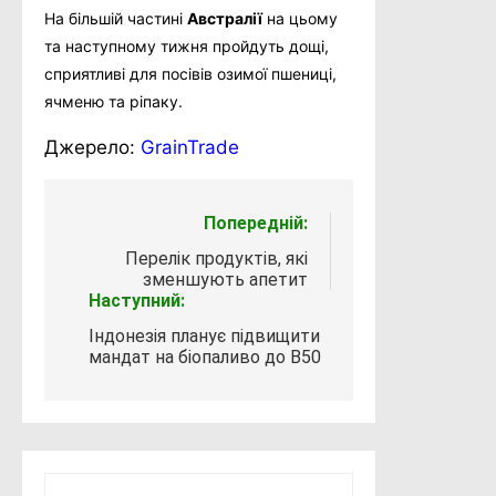
На більшій частині
Австралії
на цьому
та наступному тижня пройдуть дощі,
сприятливі для посівів озимої пшениці,
ячменю та ріпаку.
Джерело:
GrainTrade
Навігація
Попередній:
записів
Перелік продуктів, які
зменшують апетит
Наступний:
Індонезія планує підвищити
мандат на біопаливо до В50