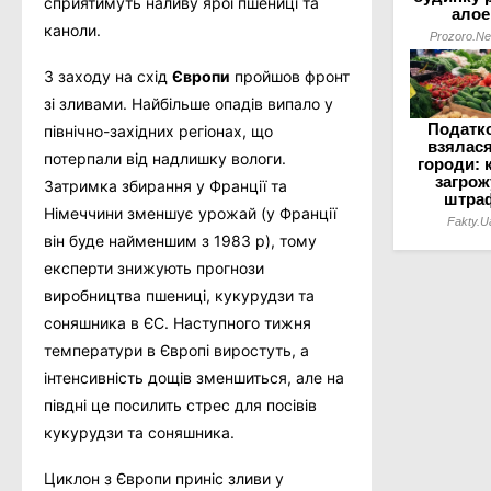
сприятимуть наливу ярої пшениці та
каноли.
З заходу на схід
Європи
пройшов фронт
зі зливами. Найбільше опадів випало у
північно-західних регіонах, що
потерпали від надлишку вологи.
Затримка збирання у Франції та
Німеччини зменшує урожай (у Франції
він буде найменшим з 1983 р), тому
експерти знижують прогнози
виробництва пшениці, кукурудзи та
соняшника в ЄС. Наступного тижня
температури в Європі виростуть, а
інтенсивність дощів зменшиться, але на
півдні це посилить стрес для посівів
кукурудзи та соняшника.
Циклон з Європи приніс зливи у