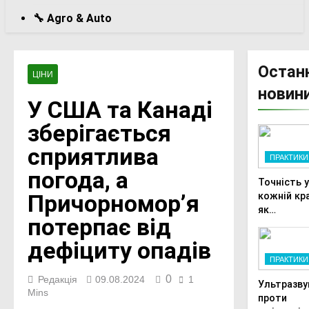
🔧 Agro & Auto
Остан
ЦІНИ
новин
У США та Канаді
зберігається
сприятлива
ПРАКТИКИ
погода, а
Точність 
Причорномор’я
кожній кра
як
потерпає від
автоматиз
фертигаці
дефіциту опадів
підвищує
ПРАКТИКИ
прибутки
малого
0
Редакція
09.08.2024
1
Ультразву
фермера
Mins
проти