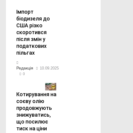
Імпорт
біодизеля до
США різко
скоротився
після змін у
податкових
пільгах
Редакція
10.09.2025
0
Котирування на
соєву олію
продовжують
знижуватись,
що посилює
тиск на ціни