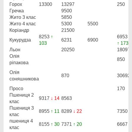
Горох
13300
13297
250
Гречка
9500
Жито 3 клас
5850
Жито 4 клас
5300
5500
Коріандр
21500
8253
↑
6953
Кукурудза
6231
6900
103
↑ 173
Льон
20250
18097
Олія
850
ріпакова
Олія
870
30692
соняшникова
Просо
170
Пшениця 2
9317
↓ 14
8563
клас
Пшениця 3
8955
↑ 11
8289
↓ 22
7350
клас
пшениця 4
8155
↑ 30
7371
↑ 20
6667
клас