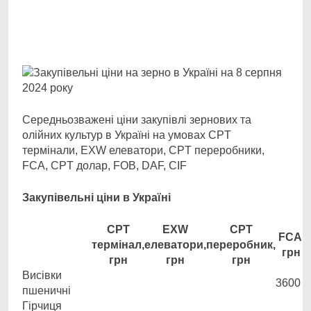
Facebook
Telegram
Viber
X
Copy
Print
Link
Середньозважені ціни закупівлі зернових та
олійних культур в Україні на умовах CPT
термінали, EXW елеватори, CPT переробники,
FCA, CPT долар, FOB, DAF, CIF
Закупівельні ціни в Україні
CPT
EXW
CPT
FCA,
термінал,
елеватори,
переробник,
грн
грн
грн
грн
Висівки
3600
пшеничні
Гірчиця