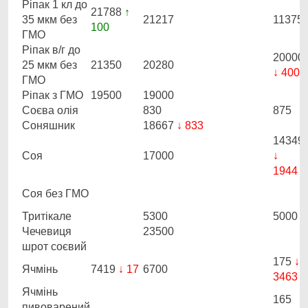
Ріпак 1 кл до
21788
↑
35 мкм без
21217
11375
100
ГМО
Ріпак в/г до
20000
25 мкм без
21350
20280
↓ 400
ГМО
Ріпак з ГМО
19500
19000
Соєва олія
830
875
Соняшник
18667
↓ 833
14349
Соя
17000
↓
1944
Соя без ГМО
Тритікале
5300
5000
Чечевиця
23500
шрот соєвий
175
↓
Ячмінь
7419
↓ 17
6700
3463
Ячмінь
165
пивоварений