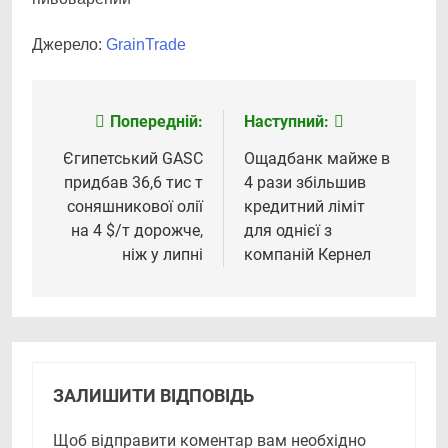
Джерело:
GrainTrade
Попередній:
Наступний:
Навігація
записів
Єгипетський GASC
Ощадбанк майже в
придбав 36,6 тис т
4 рази збільшив
соняшникової олії
кредитний ліміт
на 4 $/т дорожче,
для однієї з
ніж у липні
компаній Кернел
ЗАЛИШИТИ ВІДПОВІДЬ
Щоб відправити коментар вам необхідно