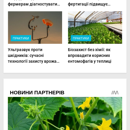
фермерам діагностувати
фертигації підвищує
хвороби рослин миттєво
прибутки малого фермера
ПРАКТИКИ
ПРАКТИКИ
Ультразвук проти
Біозахист без хімії: як
шкідників: сучасні
впровадити корисних
технології захисту врожаю
ентомофагів у теплиці
в малих господарствах