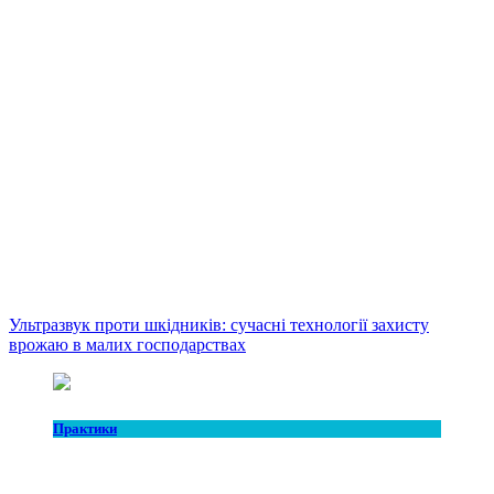
Ультразвук проти шкідників: сучасні технології захисту
врожаю в малих господарствах
Практики