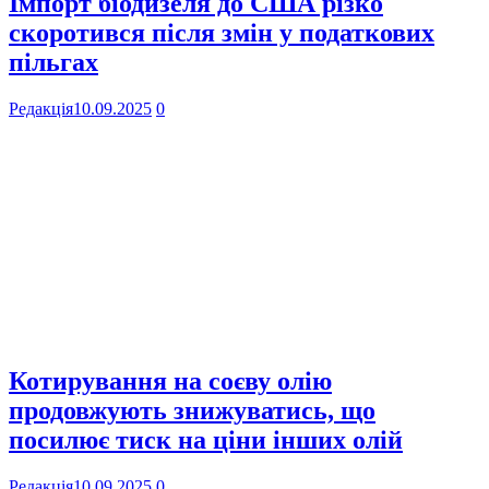
Імпорт біодизеля до США різко
скоротився після змін у податкових
пільгах
Редакція
10.09.2025
0
Котирування на соєву олію
продовжують знижуватись, що
посилює тиск на ціни інших олій
Редакція
10.09.2025
0