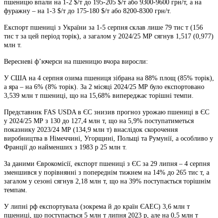
пшеницю впали на 1-2 $/т до 195-205 $/т або 9300-9600 грн/т, а на
фуражну – на 1-3 $/т до 175-180 $/т або 8200-8300 грн/т.
Експорт пшениці з України за 1-5 серпня склав лише 79 тис т (156
тис т за цей період торік), а загалом у 2024/25 МР сягнув 1,517 (0,977)
млн т.
Вересневі ф’ючерси на пшеницю вчора виросли:
У США на 4 серпня озима пшениця зібрана на 88% площ (85% торік),
а яра – на 6% (8% торік). За 2 місяці 2024/25 МР було експортовано
3,539 млн т пшениці, що на 15,68% випереджає торішні темпи.
Представник FAS USDA в ЄС знизив прогноз урожаю пшениці в ЄС
у 2024/25 МР з 130 до 127,4 млн т, що на 5,9% поступатиметься
показнику 2023/24 МР (134,9 млн т) внаслідок скорочення
виробництва в Німеччині, Угорщині, Польщі та Румунії, а особливо у
Франції до найменших з 1983 р 25 млн т.
За даними Єврокомісії, експорт пшениці з ЄС за 29 липня – 4 серпня
зменшився у порівнянні з попереднім тижнем на 14% до 265 тис т, а
загалом у сезоні сягнув 2,18 млн т, що на 39% поступається торішнім
темпам.
У липні рф експортувала (зокрема й до країн ЄАЕС) 3,6 млн т
пшениці, що поступається 5 млн т липня 2023 р, але на 0,5 млн т