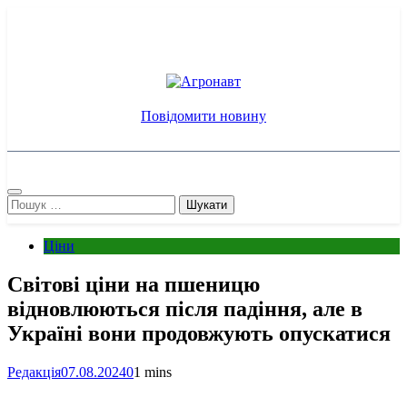
Перейти
до
вмісту
Агронавт
Новини українського агробізнесу
Повідомити новину
Пошук:
Ціни
Світові ціни на пшеницю
відновлюються після падіння, але в
Україні вони продовжують опускатися
Редакція
07.08.2024
0
1 mins