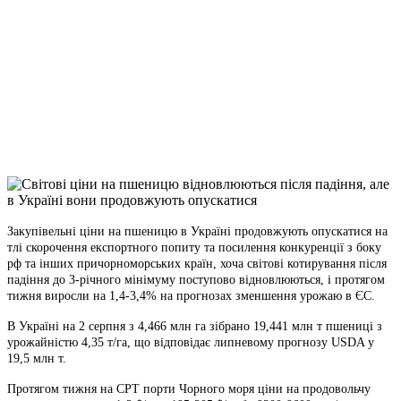
Facebook
Telegram
Viber
X
Copy
Link
Print
Закупівельні ціни на пшеницю в Україні продовжують опускатися на
тлі скорочення
експортного попиту та посилення конкуренції з боку
рф та інших причорноморських країн, хоча світові котирування після
падіння до 3-річного мінімуму поступово відновлюються, і протягом
тижня виросли на 1,4-3,4% на прогнозах зменшення урожаю в ЄС.
В Україні на 2 серпня з 4,466 млн га зібрано 19,441 млн т пшениці з
урожайністю 4,35 т/га, що відповідає липневому прогнозу USDA у
19,5 млн т.
Протягом тижня на СРТ порти Чорного моря ціни на продовольчу