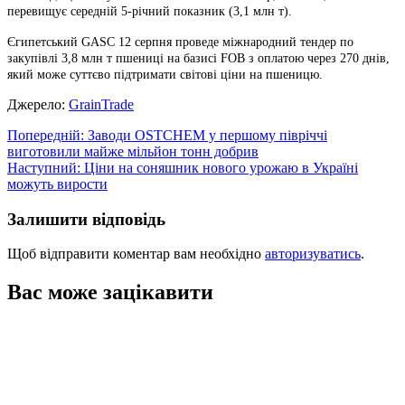
перевищує середній 5-річний показник (3,1 млн т).
Єгипетський GASC 12 серпня проведе міжнародний тендер по
закупівлі 3,8 млн т пшениці на базисі FOB з оплатою через 270 днів,
який може суттєво підтримати світові ціни на пшеницю.
Джерело:
GrainTrade
Навігація
Попередній:
Заводи OSTCHEM у першому півріччі
виготовили майже мільйон тонн добрив
записів
Наступний:
Ціни на соняшник нового урожаю в Україні
можуть вирости
Залишити відповідь
Щоб відправити коментар вам необхідно
авторизуватись
.
Вас може зацікавити