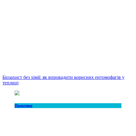
Біозахист без хімії: як впровадити корисних ентомофагів у
теплиці
Практики