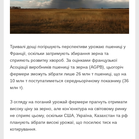
Тривалі дощі погіршують перспективи урожаю пшениці у
Франції, оскільки затримують збирання
зерна та
сприяють розвитку хвороб. За оцінками французької
Асоціації виробників пшениці та зерна (AGPB), цьогоріч
фермери зможуть зібрати лише 26 млн т пшениці, що на
10 млн т поступатиметься середньорічному показнику (36
млн т).
З огляду на поганий урожай фермери прагнуть отримати
високу ціну за зерно, але кон’юнктура на світовому ринку
не сприяє цьому, оскільки США, Україна, Казахстан та рф
планують зібрати високі урожаї, що посилює тиск на
котирування.