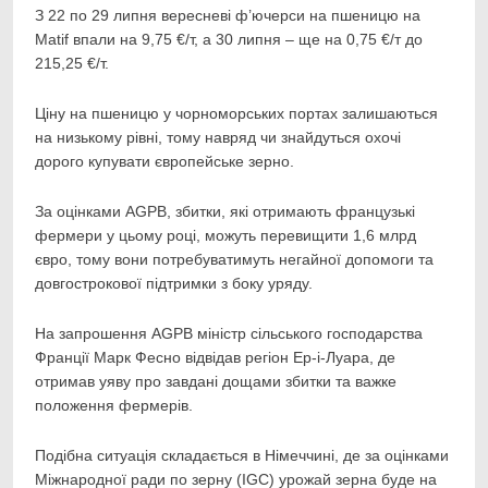
З 22 по 29 липня вересневі ф’ючерси на пшеницю на
Matif впали на 9,75 €/т, а 30 липня – ще на 0,75 €/т до
215,25 €/т.
Ціну на пшеницю у чорноморських портах залишаються
на низькому рівні, тому навряд чи знайдуться охочі
дорого купувати європейське зерно.
За оцінками AGPB, збитки, які отримають французькі
фермери у цьому році, можуть перевищити 1,6 млрд
євро, тому вони потребуватимуть негайної допомоги та
довгострокової підтримки з боку уряду.
На запрошення AGPB міністр сільського господарства
Франції Марк Фесно відвідав регіон Ер-і-Луара, де
отримав уяву про завдані дощами збитки та важке
положення фермерів.
Подібна ситуація складається в Німеччині, де за оцінками
Міжнародної ради по зерну (IGC) урожай зерна буде на