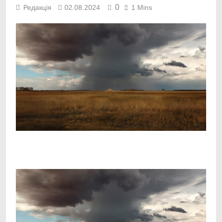
0
Редакція
02.08.2024
1 Mins
Facebook
Telegram
Viber
X
Copy
Print
Link