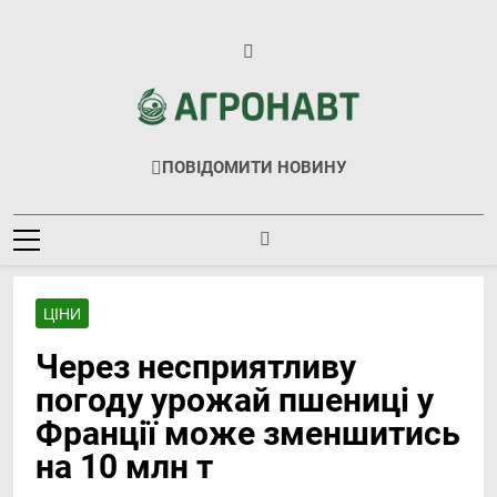
Перейти
до
вмісту
Агронавт
Новини Українського Агробізнесу
ПОВІДОМИТИ НОВИНУ
ЦІНИ
Через несприятливу
погоду урожай пшениці у
Франції може зменшитись
на 10 млн т