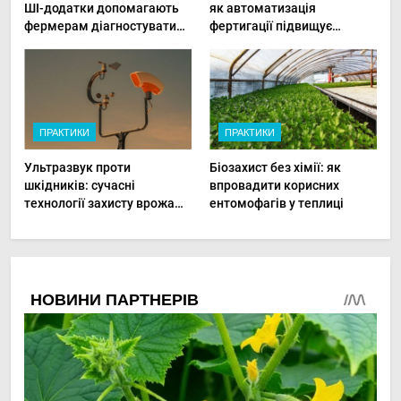
ШІ-додатки допомагають
як автоматизація
фермерам діагностувати
фертигації підвищує
хвороби рослин миттєво
прибутки малого фермера
ПРАКТИКИ
ПРАКТИКИ
Ультразвук проти
Біозахист без хімії: як
шкідників: сучасні
впровадити корисних
технології захисту врожаю
ентомофагів у теплиці
в малих господарствах