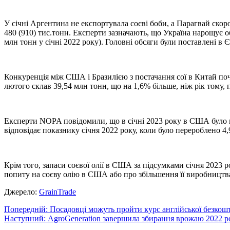
У січні Аргентина не експортувала соєві боби, а Парагвай скоро
480 (910) тис.тонн. Експерти зазначають, що Україна нарощує об
млн тонн у січні 2022 року). Головні обсяги були поставлені в 
Конкуренція між США і Бразилією з постачання сої в Китай поч
лютого склав 39,54 млн тонн, що на 1,6% більше, ніж рік тому,
Експерти NOPA повідомили, що в січні 2023 року в США було пе
відповідає показнику січня 2022 року, коли було перероблено 4
Крім того, запаси соєвої олії в США за підсумками січня 2023 
попиту на соєву олію в США або про збільшення її виробництва,
Джерело:
GrainTrade
Навігація
Попередній:
Посадовці можуть пройти курс англійської безкош
Наступний:
AgroGeneration завершила збирання врожаю 2022 р
записів