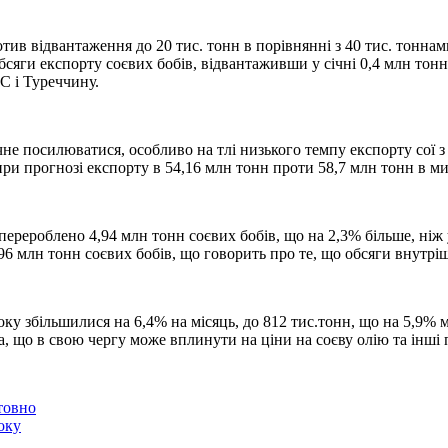
тив відвантаження до 20 тис. тонн в порівнянні з 40 тис. тоннам
сяги експорту соєвих бобів, відвантаживши у січні 0,4 млн тонн 
ЄС і Туреччину.
не посилюватися, особливо на тлі низького темпу експорту сої 
 при прогнозі експорту в 54,16 млн тонн проти 58,7 млн тонн в м
рероблено 4,94 млн тонн соєвих бобів, що на 2,3% більше, ніж у
,96 млн тонн соєвих бобів, що говорить про те, що обсяги внутрі
року збільшилися на 6,4% на місяць, до 812 тис.тонн, що на 5,9% 
 що в свою чергу може вплинути на ціни на соєву олію та інші п
товно
оку