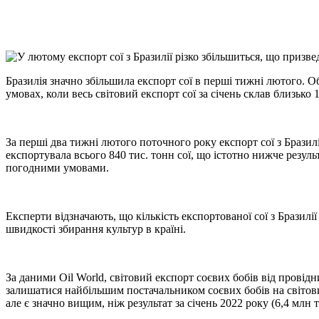
X
Copy
Link
Print
Бразилія значно збільшила експорт сої в перші тижні лютого. О
умовах, коли весь світовий експорт сої за січень склав близько 
За перші два тижні лютого поточного року експорт сої з Бразилі
експортувала всього 840 тис. тонн сої, що істотно нижче результ
погодними умовами.
Експерти відзначають, що кількість експортованої сої з Бразилі
швидкості збирання культур в країні.
За даними Oil World, світовий експорт соєвих бобів від провід
залишатися найбільшим постачальником соєвих бобів на світови
але є значно вищим, ніж результат за січень 2022 року (6,4 мл