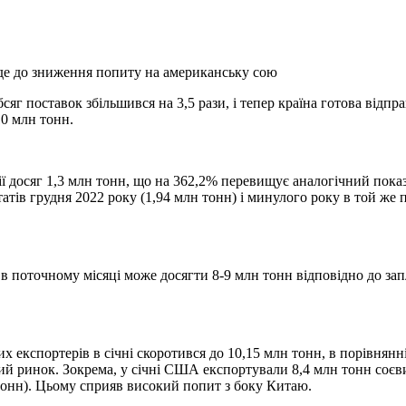
бсяг поставок збільшився на 3,5
рази, і тепер країна готова відпр
10 млн тонн.
ї досяг 1,3 млн тонн, що на 362,2% перевищує аналогічний показн
атів грудня 2022 року (1,94 млн тонн) і минулого року в той же пе
ї в поточному місяці може досягти 8-9 млн тонн відповідно до за
них експортерів в січні скоротився до 10,15 млн тонн, в порівня
й ринок. Зокрема, у січні США експортували 8,4 млн тонн соєви
н тонн). Цьому сприяв високий попит з боку Китаю.