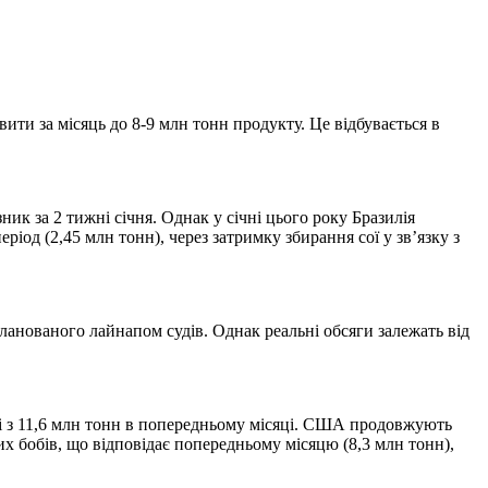
авити за місяць до 8-9 млн тонн продукту. Це відбувається в
ик за 2 тижні січня. Однак у січні цього року Бразилія
ріод (2,45 млн тонн), через затримку збирання сої у зв’язку з
планованого лайнапом судів. Однак реальні обсяги залежать від
нні з 11,6 млн тонн в попередньому місяці. США продовжують
х бобів, що відповідає попередньому місяцю (8,3 млн тонн),