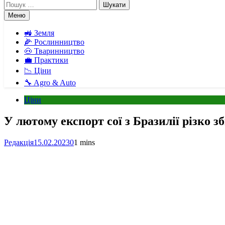
Пошук:
Меню
🚜 Земля
🌽 Рослинництво
🐽 Тваринництво
💼 Практики
📉 Ціни
🔧 Agro & Auto
Ціни
У лютому експорт сої з Бразилії різко
Редакція
15.02.2023
0
1 mins
Facebook
Telegram
Viber