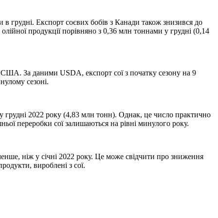
и в грудні. Експорт соєвих бобів з Канади також знизився до
олійної продукції порівняно з 0,36 млн тоннами у грудні (0,14
з США. За даними USDA, експорт сої з початку сезону на 9
инулому сезоні.
 грудні 2022 року (4,83 млн тонн). Однак, це число практично
шньої переробки сої залишаються на рівні минулого року.
менше, ніж у січні 2022 року. Це може свідчити про зниження
родукти, вироблені з сої.