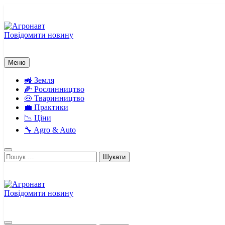
Перейти
до
вмісту
Повідомити новину
Агронавт
Новини українського агробізнесу
Меню
🚜 Земля
🌽 Рослинництво
🐽 Тваринництво
💼 Практики
📉 Ціни
🔧 Agro & Auto
Пошук:
Повідомити новину
Агронавт
Новини українського агробізнесу