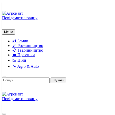
Перейти
до
вмісту
Повідомити новину
Агронавт
Новини українського агробізнесу
Меню
🚜 Земля
🌽 Рослинництво
🐽 Тваринництво
💼 Практики
📉 Ціни
🔧 Agro & Auto
Пошук:
Повідомити новину
Агронавт
Новини українського агробізнесу