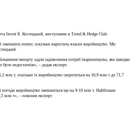
va Invest Б. Костецький, виступаючи в Trend & Hedge Club.
а й зменшить попит, оскільки наростить власне виробництво. Ми
стецький.
 збільшення імпорту задля задоволення потреб тваринництва, яке швидко
 бути недостатнім», – додав експерт.
,2 млн т, оскільки їх виробництво скоротиться на 10,9 млн т до 71,7
вої погоди виробництво зменшиться ще на 9-10 млн т. Найбільше
,5 млн т», – пояснив експерт.