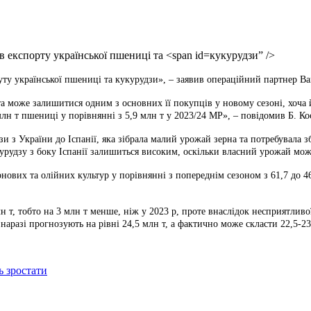
кукурудзи” />
у української пшениці та кукурудзи», – заявив операційний партнер Bar
 та може залишитися одним з основних її покупців у новому сезоні, хоч
млн т пшениці у порівнянні з 5,9 млн т у 2023/24 МР», – повідомив Б. Ко
зи з України до Іспанії, яка зібрала малий урожай зерна та потребувала
рудзу з боку Іспанії залишиться високим, оскільки власний урожай може
нових та олійних культур у порівнянні з попереднім сезоном з 61,7 до 46
н т, тобто на 3 млн т менше, ніж у 2023 р, проте внаслідок несприятли
аразі прогнозують на рівні 24,5 млн т, а фактично може скласти 22,5-23
ь зростати