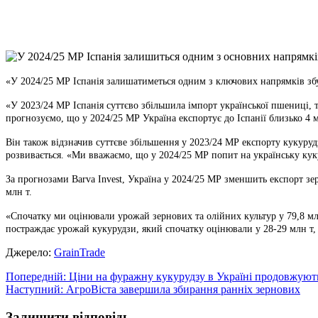
X
Copy
Link
Print
«У 2024/25 МР Іспанія залишатиметься одним з ключових напрямків збут
«У 2023/24 МР Іспанія суттєво збільшила імпорт української пшениці,
прогнозуємо, що у 2024/25 МР Україна експортує до Іспанії близько 4 
Він також відзначив суттєве збільшення у 2023/24 МР експорту кукуруд
розвивається. «Ми вважаємо, що у 2024/25 МР попит на українську куку
За прогнозами Barva Invest, Україна у 2024/25 МР зменшить експорт зер
млн т.
«Спочатку ми оцінювали урожай зернових та олійних культур у 79,8 мл
постраждає урожай кукурудзи, який спочатку оцінювали у 28-29 млн т, н
Джерело:
GrainTrade
Навігація
Попередній:
Ціни на фуражну кукурудзу в Україні продовжуют
Наступний:
АгроВіста завершила збирання ранніх зернових
записів
Залишити відповідь