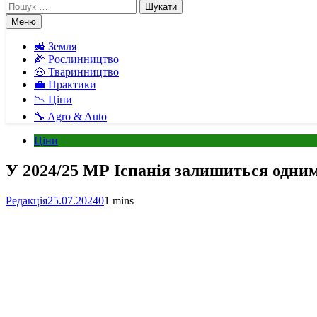
Пошук:
Меню
🚜 Земля
🌽 Рослинництво
🐽 Тваринництво
💼 Практики
📉 Ціни
🔧 Agro & Auto
Ціни
У 2024/25 МР Іспанія залишиться одним
Редакція
25.07.2024
0
1 mins
Facebook
Telegram
Viber