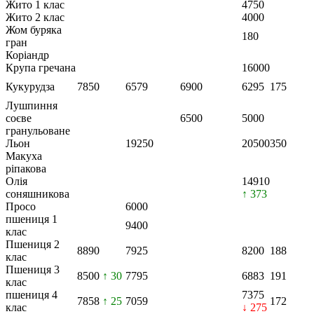
Жито 1 клас
4750
Жито 2 клас
4000
Жом буряка
180
гран
Коріандр
Крупа гречана
16000
Кукурудза
7850
6579
6900
6295
175
Лушпиння
соєве
6500
5000
гранульоване
Льон
19250
20500
350
Макуха
ріпакова
Олія
14910
соняшникова
↑ 373
Просо
6000
пшениця 1
9400
клас
Пшениця 2
8890
7925
8200
188
клас
Пшениця 3
8500
↑ 30
7795
6883
191
клас
пшениця 4
7375
7858
↑ 25
7059
172
клас
↓ 275