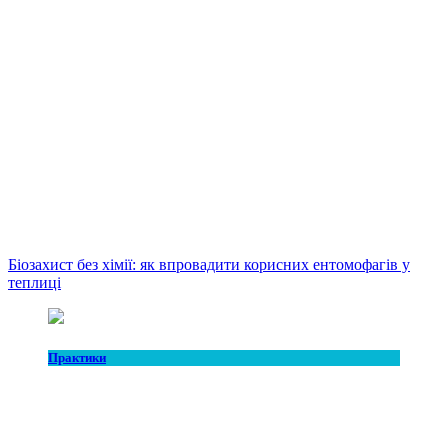
Біозахист без хімії: як впровадити корисних ентомофагів у
теплиці
Практики