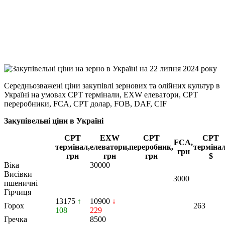
Viber
X
Copy
Link
Print
Середньозважені ціни закупівлі зернових та олійних культур в
Україні на умовах CPT
термінали, EXW елеватори, CPT
переробники, FCA, CPT долар, FOB, DAF, CIF
Закупівельні ціни в Україні
CPT
EXW
CPT
CPT
FCA,
термінал,
елеватори,
переробник,
термінал
грн
грн
грн
грн
$
Віка
30000
Висівки
3000
пшеничні
Гірчиця
13175
↑
10900
↓
Горох
263
108
229
Гречка
8500