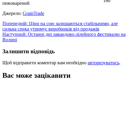
160
пивоварений
Джерело:
GrainTrade
Навігація
Попередній:
Ціни на сою залишаються стабільними, але
сильна спека утримує виробників від продажів
записів
Наступний:
Останні дні лавандово-лілейного фестивалю на
Волині
Залишити відповідь
Щоб відправити коментар вам необхідно
авторизуватись
.
Вас може зацікавити