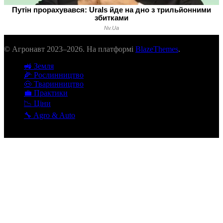
© Агронавт 2023–2026. На платформі
BlazeThemes
.
🚜 Земля
🌽 Рослинництво
🐽 Тваринництво
💼 Практики
📉 Ціни
🔧 Agro & Auto