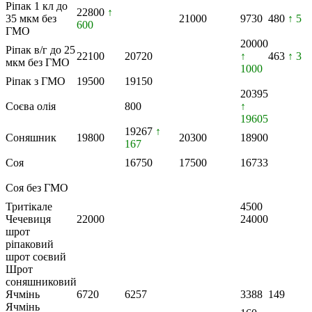
Ріпак 1 кл до
22800
↑
35 мкм без
21000
9730
480
↑ 5
600
ГМО
20000
Ріпак в/г до 25
22100
20720
↑
463
↑ 3
мкм без ГМО
1000
Ріпак з ГМО
19500
19150
20395
Соєва олія
800
↑
19605
19267
↑
Соняшник
19800
20300
18900
167
Соя
16750
17500
16733
Соя без ГМО
Тритікале
4500
Чечевиця
22000
24000
шрот
ріпаковий
шрот соєвий
Шрот
соняшниковий
Ячмінь
6720
6257
3388
149
Ячмінь