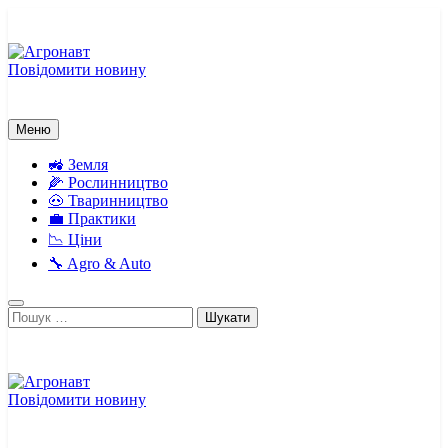
Перейти
до
вмісту
Повідомити новину
Агронавт
Новини українського агробізнесу
Меню
🚜 Земля
🌽 Рослинництво
🐽 Тваринництво
💼 Практики
📉 Ціни
🔧 Agro & Auto
Пошук:
Повідомити новину
Агронавт
Новини українського агробізнесу