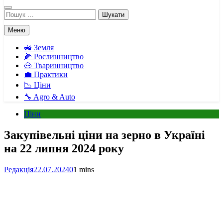
Пошук:
Меню
🚜 Земля
🌽 Рослинництво
🐽 Тваринництво
💼 Практики
📉 Ціни
🔧 Agro & Auto
Ціни
Закупівельні ціни на зерно в Україні
на 22 липня 2024 року
Редакція
22.07.2024
0
1 mins
Facebook
Telegram