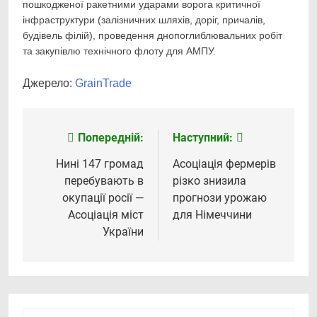
пошкодженої ракетними ударами ворога критичної
інфраструктури (залізничних шляхів, доріг, причалів,
будівель філій), проведення днопоглиблювальних робіт
та закупівлю технічного флоту для АМПУ.
Джерело:
GrainTrade
Попередній:
Наступний:
Навігація
записів
Нині 147 громад
Асоціація фермерів
перебувають в
різко знизила
окупації росії —
прогнози урожаю
Асоціація міст
для Німеччини
України