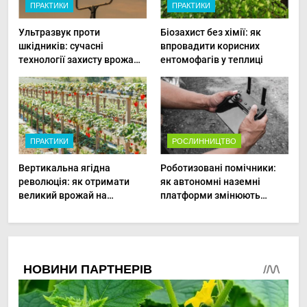
ПРАКТИКИ
ПРАКТИКИ
Ультразвук проти
Біозахист без хімії: як
шкідників: сучасні
впровадити корисних
технології захисту врожаю
ентомофагів у теплиці
в малих господарствах
ПРАКТИКИ
РОСЛИННИЦТВО
Вертикальна ягідна
Роботизовані помічники:
революція: як отримати
як автономні наземні
великий врожай на
платформи змінюють
мінімальній площі
догляд за органічними
овочами