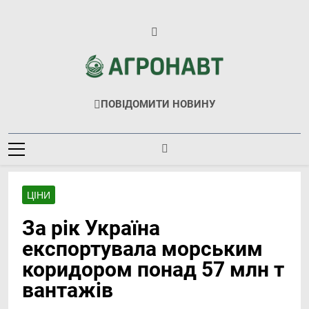
Перейти
до
вмісту
Агронавт
Новини Українського Агробізнесу
ПОВІДОМИТИ НОВИНУ
ЦІНИ
За рік Україна
експортувала морським
коридором понад 57 млн т
вантажів