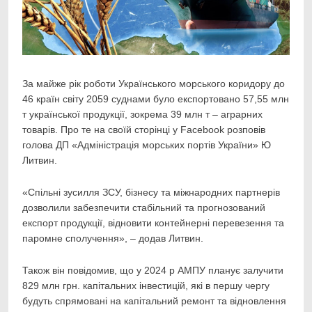
За майже рік роботи Українського морського коридору до
46 країн світу 2059 суднами було
експортовано 57,55 млн
т української продукції, зокрема 39 млн т – аграрних
товарів. Про те на своїй сторінці у Facebook розповів
голова ДП «Адміністрація морських портів України» Ю
Литвин.
«Спільні зусилля ЗСУ, бізнесу та міжнародних партнерів
дозволили забезпечити стабільний та прогнозований
експорт продукції, відновити контейнерні перевезення та
паромне сполучення», – додав Литвин.
Також він повідомив, що у 2024 р АМПУ планує залучити
829 млн грн. капітальних інвестицій, які в першу чергу
будуть спрямовані на капітальний ремонт та відновлення