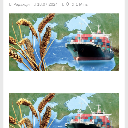
0
Редакція
18.07.2024
1 Mins
Facebook
Telegram
Viber
X
Copy
Print
Link