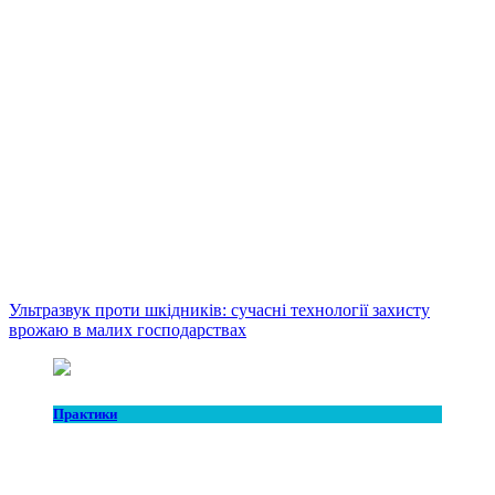
Ультразвук проти шкідників: сучасні технології захисту
врожаю в малих господарствах
Практики