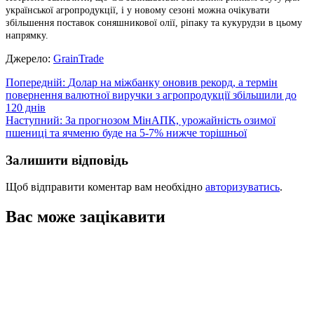
української агропродукції, і у новому сезоні можна очікувати
збільшення поставок соняшникової олії, ріпаку та кукурудзи в цьому
напрямку.
Джерело:
GrainTrade
Навігація
Попередній:
Долар на міжбанку оновив рекорд, а термін
повернення валютної виручки з агропродукції збільшили до
записів
120 днів
Наступний:
За прогнозом МінАПК, урожайність озимої
пшениці та ячменю буде на 5-7% нижче торішньої
Залишити відповідь
Щоб відправити коментар вам необхідно
авторизуватись
.
Вас може зацікавити