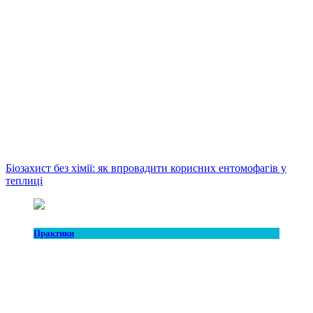
Біозахист без хімії: як впровадити корисних ентомофагів у
теплиці
Практики