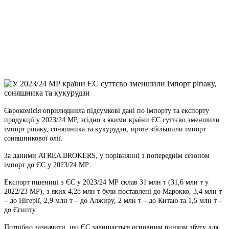
Telegram
Viber
X
Copy
Link
Print
Єврокомісія оприлюднила підсумкові дані по імпорту та експорту
продукції у 2023/24 МР, згідно з
якими країни ЄС суттєво зменшили
імпорт ріпаку, соняшника та кукурудзи, проте збільшили імпорт
соняшникової олії.
За даними ATREA BROKERS, у порівнянні з попереднім сезоном
імпорт до ЄС у 2023/24 МР:
Експорт пшениці з ЄС у 2023/24 МР склав 31 млн т (31,6 млн т у
2022/23 МР), з яких 4,28 млн т були поставлені до Марокко, 3,4 млн т
– до Нігерії, 2,9 млн т – до Алжиру, 2 млн т – до Китаю та 1,5 млн т –
до Єгипту.
Потрібно зазначити, що ЄС залишається основним ринком збуту для