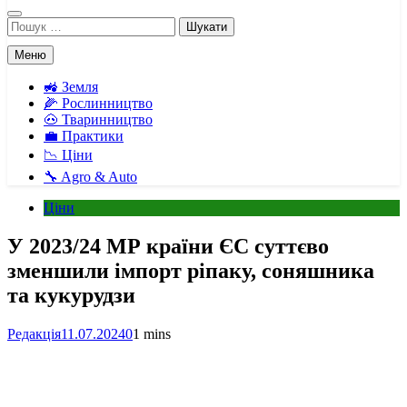
Пошук:
Меню
🚜 Земля
🌽 Рослинництво
🐽 Тваринництво
💼 Практики
📉 Ціни
🔧 Agro & Auto
Ціни
У 2023/24 МР країни ЄС суттєво
зменшили імпорт ріпаку, соняшника
та кукурудзи
Редакція
11.07.2024
0
1 mins
Facebook