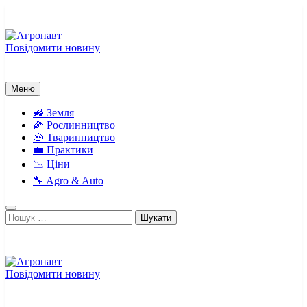
Перейти
до
вмісту
Повідомити новину
Агронавт
Новини українського агробізнесу
Меню
🚜 Земля
🌽 Рослинництво
🐽 Тваринництво
💼 Практики
📉 Ціни
🔧 Agro & Auto
Пошук:
Повідомити новину
Агронавт
Новини українського агробізнесу