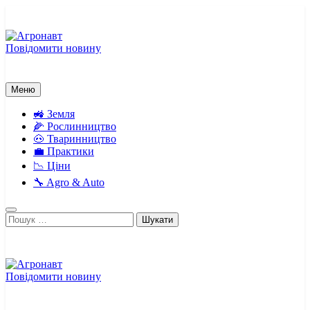
Перейти
до
вмісту
Повідомити новину
Агронавт
Новини українського агробізнесу
Меню
🚜 Земля
🌽 Рослинництво
🐽 Тваринництво
💼 Практики
📉 Ціни
🔧 Agro & Auto
Пошук:
Повідомити новину
Агронавт
Новини українського агробізнесу