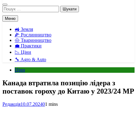
Пошук:
Меню
🚜 Земля
🌽 Рослинництво
🐽 Тваринництво
💼 Практики
📉 Ціни
🔧 Agro & Auto
Ціни
Канада втратила позицію лідера з
поставок гороху до Китаю у 2023/24 МР
Редакція
10.07.2024
0
1 mins
Facebook
Telegram