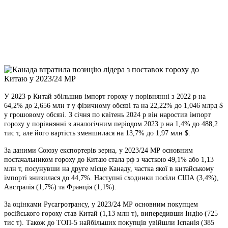
Viber
X
Copy
Link
Print
У 2023 р Китай збільшив імпорт гороху у порівнянні з 2022 р на
64,2% до 2,656 млн т у фізичному обсязі
та на 22,22% до 1,046 млрд $
у грошовому обсязі. З січня по квітень 2024 р він наростив імпорт
гороху у порівнянні з аналогічним періодом 2023 р на 1,4% до 488,2
тис т, але його вартість зменшилася на 13,7% до 1,97 млн $.
За даними Союзу експортерів зерна, у 2023/24 МР основним
постачальником гороху до Китаю стала рф з часткою 49,1% або 1,13
млн т, посунувши на друге місце Канаду, частка якої в китайському
імпорті знизилася до 44,7%. Наступні сходинки посіли США (3,4%),
Австралія (1,7%) та Франція (1,1%).
За оцінками Русагротрансу, у 2023/24 МР основним покупцем
російського гороху став Китай (1,13 млн т), випередивши Індію (725
тис т). Також до ТОП-5 найбільших покупців увійшли Іспанія (385