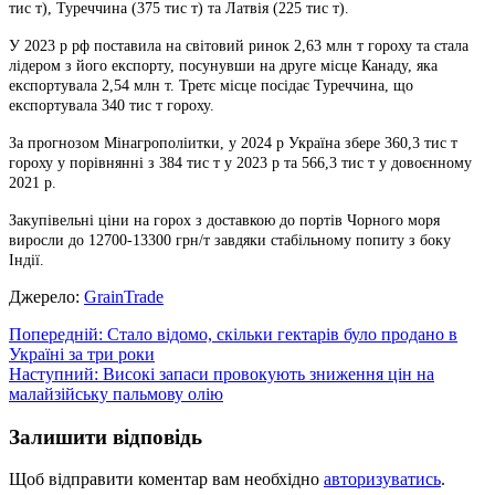
тис т), Туреччина (375 тис т) та Латвія (225 тис т).
У 2023 р рф поставила на світовий ринок 2,63 млн т гороху та стала
лідером з його експорту, посунувши на друге місце Канаду, яка
експортувала 2,54 млн т. Третє місце посідає Туреччина, що
експортувала 340 тис т гороху.
За прогнозом Мінагрополіитки, у 2024 р Україна збере 360,3 тис т
гороху у порівнянні з 384 тис т у 2023 р та 566,3 тис т у довоєнному
2021 р.
Закупівельні ціни на горох з доставкою до портів Чорного моря
виросли до 12700-13300 грн/т завдяки стабільному попиту з боку
Індії.
Джерело:
GrainTrade
Навігація
Попередній:
Стало відомо, скільки гектарів було продано в
Україні за три роки
записів
Наступний:
Високі запаси провокують зниження цін на
малайзійську пальмову олію
Залишити відповідь
Щоб відправити коментар вам необхідно
авторизуватись
.