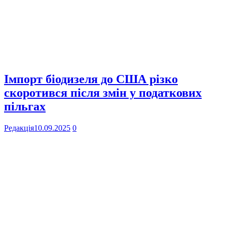
Імпорт біодизеля до США різко
скоротився після змін у податкових
пільгах
Редакція
10.09.2025
0