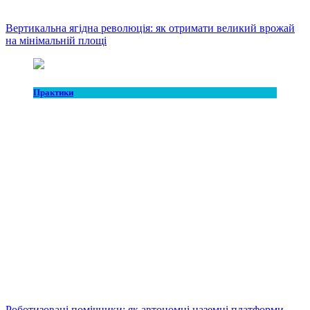
Вертикальна ягідна революція: як отримати великий врожай
на мінімальній площі
Практики
Роботизовані помічники: як автономні наземні платформи