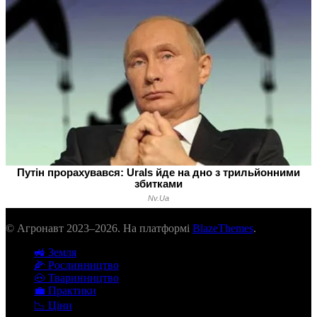
© Агронавт 2023–2026. На платформі
BlazeThemes
.
🚜 Земля
🌽 Рослинництво
🐽 Тваринництво
💼 Практики
📉 Ціни