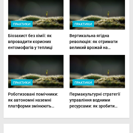
ПРАКТИКИ
ПРАКТИКИ
Біозахист без хімії: як
Вертикальна ягідна
впровадити корисних
революція: як отримати
ентомофагів у теплиці
великий врожай на
мінімальній площі
ПРАКТИКИ
ПРАКТИКИ
Роботизовані помічники:
Пермакультурні стратегії
як автономні наземні
управління водними
платформи змінюють
ресурсами: як зробити
догляд за органічними
мале господарство стійким
овочами
до посухи