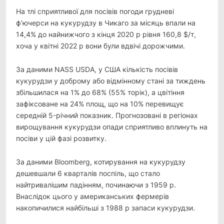
На тлі сприятливої для посівів погоди грудневі
ф’ючерси на кукурудзу в Чикаго за місяць впали на
14,4% до найнижчого з кінця 2020 р рівня 160,8 $/т,
хоча у квітні 2022 р вони були вдвічі дорожчими.
За даними NASS USDA, у США кількість посівів
кукурудзи у доброму або відмінному стані за тиждень
збільшилася на 1% до 68% (55% торік), а цвітіння
зафіксоване на 24% площ, що на 10% перевищує
середній 5-річний показник. Прогнозовані в регіонах
вирощування кукурудзи опади сприятливо вплинуть на
посіви у цій фазі розвитку.
За даними Bloomberg, котирування на кукурудзу
дешевшали 6 кварталів поспіль, що стало
найтривалішим падінням, починаючи з 1959 р.
Внаслідок цього у американських фермерів
накопичилися найбільші з 1988 р запаси кукурудзи.