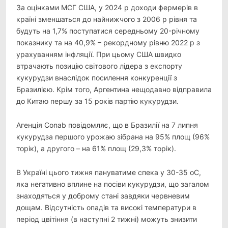
За оцінками МСГ США, у 2024 р доходи фермерів в
країні зменшаться до найнижчого з 2006 р рівня та
будуть на 1,7% поступатися середньому 20-річному
показнику та на 40,9% – рекордному рівню 2022 р з
урахуванням інфляції. При цьому США швидко
втрачають позицію світового лідера з експорту
кукурудзи внаслідок посилення конкуренції з
Бразилією. Крім того, Аргентина нещодавно відправила
до Китаю першу за 15 років партію кукурудзи.
Агенція Conab повідомляє, що в Бразилії на 7 липня
кукурудза першого урожаю зібрана на 95% площ (96%
торік), а другого – на 61% площ (29,3% торік).
В Україні цього тижня пануватиме спека у 30-35 оС,
яка негативно вплине на посіви кукурудзи, що загалом
знаходяться у доброму стані завдяки червневим
дощам. Відсутність опадів та високі температури в
період цвітіння (в наступні 2 тижні) можуть знизити