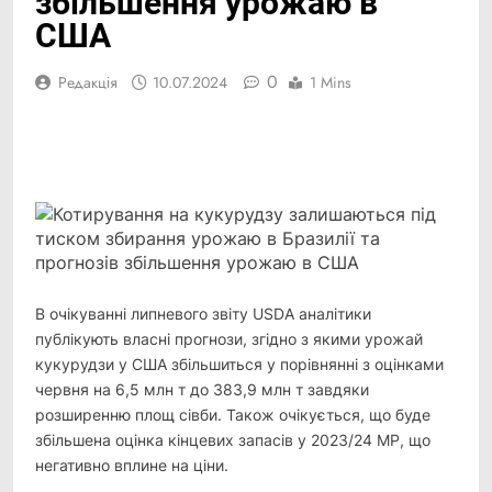
збільшення урожаю в
США
0
Редакція
10.07.2024
1 Mins
Facebook
Telegram
Viber
X
Copy
Print
Link
В очікуванні липневого звіту USDA аналітики
публікують власні прогнози, згідно з якими урожай
кукурудзи у США збільшиться у порівнянні з оцінками
червня на 6,5 млн т до 383,9 млн т завдяки
розширенню площ сівби. Також очікується, що буде
збільшена оцінка кінцевих запасів у 2023/24 МР, що
негативно вплине на ціни.