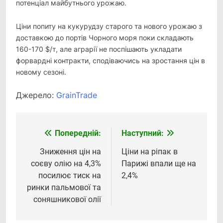
потенціал майбутнього урожаю.
Ціни попиту на кукурудзу старого та нового урожаю з
доставкою до портів Чорного моря поки складають
160-170 $/т, але аграрії не поспішають укладати
форвардні контракти, сподіваючись на зростання цін в
новому сезоні.
Джерело:
GrainTrade
Попередній:
Наступний:
Навігація
записів
Зниження цін на
Ціни на ріпак в
соєву олію на 4,3%
Парижі впали ще на
посилює тиск на
2,4%
ринки пальмової та
соняшникової олії