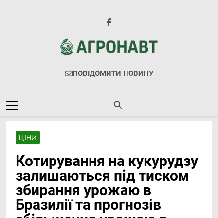
Перейти
до
вмісту
Агронавт
Новини Українського Агробізнесу
ПОВІДОМИТИ НОВИНУ
ЦІНИ
Котирування на кукурудзу
залишаються під тиском
збирання урожаю в
Бразилії та прогнозів