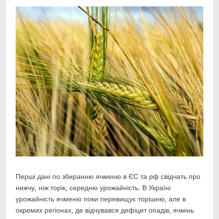
Link
Перші дані по збиранню ячменю в ЄС та рф свідчать про
нижчу, ніж торік, середню урожайність. В
Україні
урожайність ячменю поки перевищує торішню, але в
окремих регіонах, де відчувався дефіцит опадів, ячмінь