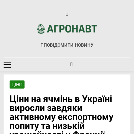
Перейти
до
вмісту
Агронавт
Новини Українського Агробізнесу
ПОВІДОМИТИ НОВИНУ
ЦІНИ
Ціни на ячмінь в Україні
виросли завдяки
активному експортному
попиту та низькій