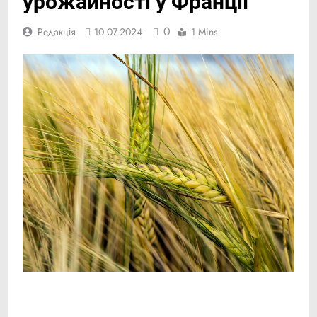
урожайності у Франції
0
Редакція
10.07.2024
1 Mins
Facebook
Telegram
Viber
X
Copy
Print