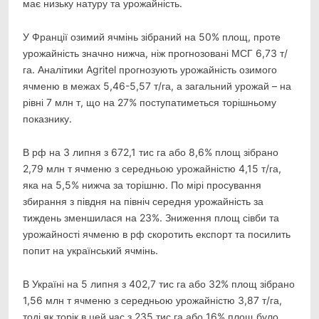
має низьку натуру та урожайність.
У Франції озимий ячмінь зібраний на 50% площ, проте
урожайність значно нижча, ніж прогнозовані МСГ 6,73 т/
га. Аналітики Agritel прогнозують урожайність озимого
ячменю в межах 5,46-5,57 т/га, а загальний урожай – на
рівні 7 млн т, що на 27% поступатиметься торішньому
показнику.
В рф на 3 липня з 672,1 тис га або 8,6% площ зібрано
2,79 млн т ячменю з середньою урожайністю 4,15 т/га,
яка на 5,5% нижча за торішню. По мірі просування
збирання з півдня на північ середня урожайність за
тиждень зменшилася на 23%. Зниження площ сівби та
урожайності ячменю в рф скоротить експорт та посилить
попит на український ячмінь.
В Україні на 5 липня з 402,7 тис га або 32% площ зібрано
1,56 млн т ячменю з середньою урожайністю 3,87 т/га,
тоді як торік в цей час з 235 тис га або 16% площ було