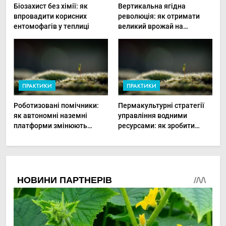
Біозахист без хімії: як
Вертикальна ягідна
впровадити корисних
революція: як отримати
ентомофагів у теплиці
великий врожай на
мінімальній площі
ПРАКТИКИ
ПРАКТИКИ
Роботизовані помічники:
Пермакультурні стратегії
як автономні наземні
управління водними
платформи змінюють
ресурсами: як зробити
догляд за органічними
мале господарство стійким
овочами
до посухи