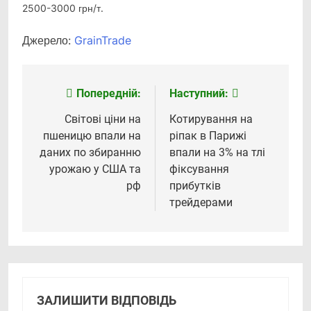
2500-3000 грн/т.
Джерело:
GrainTrade
Попередній:
Наступний:
Навігація
записів
Світові ціни на
Котирування на
пшеницю впали на
ріпак в Парижі
даних по збиранню
впали на 3% на тлі
урожаю у США та
фіксування
рф
прибутків
трейдерами
ЗАЛИШИТИ ВІДПОВІДЬ