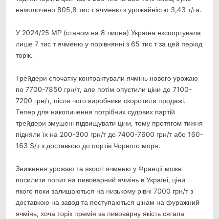
намолочено 805,8 тис т ячменю з урожайністю 3,43 т/га.
У 2024/25 МР (станом на 8 липня) Україна експортувала
лише 7 тис т ячменю у порівнянні з 65 тис т за цей період
торік.
Трейдери спочатку контрактували ячмінь нового урожаю
по 7700-7850 грн/т, але потім опустили ціни до 7100-
7200 грн/т, після чого виробники скоротили продажі.
Тепер для накопичення потрібних судових партій
трейдери змушені підвищувати ціни, тому протягом тижня
підняли їх на 200-300 грн/т до 7400-7600 грн/т або 160-
163 $/т з доставкою до портів Чорного моря.
Зниження урожаю та якості ячменю у Франції може
посилити попит на пивоварний ячмінь в Україні, ціни
якого поки залишаються на низькому рівні 7000 грн/т з
доставкою на завод та поступаються цінам на фуражний
ячмінь, хоча торік премія за пивоварну якість сягала