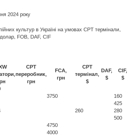
лійних культур в Україні на умовах CPT
термінали,
долар, FOB, DAF, CIF
XW
CPT
CPT
FCA,
DAF,
CIF,
атори,
переробник,
термінал,
грн
$
$
рн
грн
$
0
3750
160
425
4
260
280
500
4750
4000