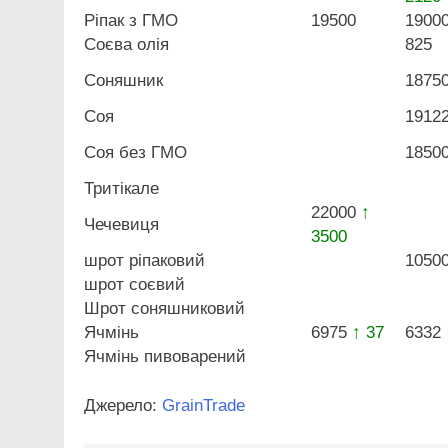
Ріпак з ГМО
19500
1900
Соєва олія
825
Соняшник
1875
Соя
1912
Соя без ГМО
1850
Тритікале
22000
↑
Чечевиця
3500
шрот ріпаковий
1050
шрот соєвий
Шрот соняшниковий
Ячмінь
6975
↑ 37
6332
Ячмінь пивоварений
Джерело:
GrainTrade