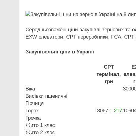
Link
Середньозважені ціни закупівлі зернових та о
EXW елеватори, CPT переробники, FCA, CPT 
Закупівельні ціни в Україні
CPT
E
термінал,
елев
грн
г
Віка
3000
Висівки пшеничні
Гірчиця
Горох
13067
↑ 217
1060
Гречка
Жито 1 клас
Жито 2 клас