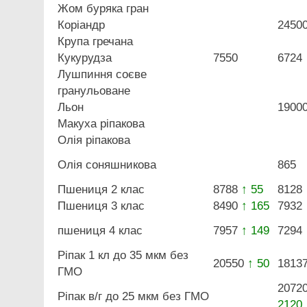
Жом буряка гран
Коріандр
2450
Крупа гречана
Кукурудза
7550
6724
Лушпиння соєве
гранульоване
Льон
1900
Макуха ріпакова
Олія ріпакова
Олія соняшникова
865
Пшениця 2 клас
8788
↑ 55
8128
Пшениця 3 клас
8490
↑ 165
7932
пшениця 4 клас
7957
↑ 149
7294
Ріпак 1 кл до 35 мкм без
20550
↑ 50
1813
ГМО
2072
Ріпак в/г до 25 мкм без ГМО
2120