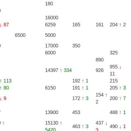
180
0
16000
↓ 87
6259
165
161
204
↑ 2
6500
5000
0
17000
350
6000
325
890
955
↓
14397
↑ 334
926
11
↑ 113
192
↑ 1
215
↑ 80
6150
191
↑ 1
205
↑ 3
154
↑
↓ 9
172
↑ 3
200
↑ 7
2
7
13900
453
488
↑ 1
0
↑
15130
↑
437
↓
463
↑ 3
490
↓ 1
5420
3