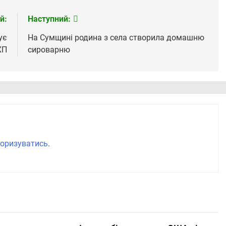
й:
Наступний:
ує
На Сумщині родина з села створила домашню
ХП
сироварню
оризуватись
.