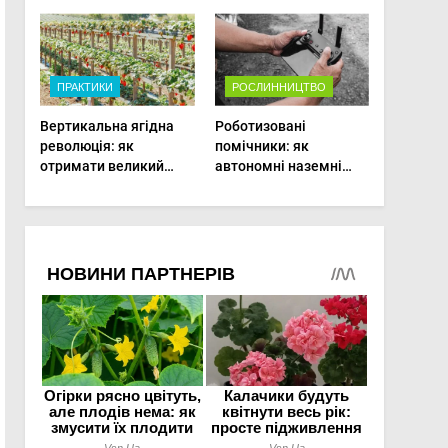
врожаю в малих
господарствах
ПРАКТИКИ
РОСЛИННИЦТВО
Вертикальна ягідна
Роботизовані
революція: як
помічники: як
отримати великий
автономні наземні
врожай на
платформи змінюють
мінімальній площі
догляд за органічними
овочами