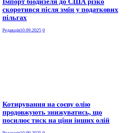
Імпорт біодизеля до США різко
скоротився після змін у податкових
пільгах
Редакція
10.09.2025
0
Котирування на соєву олію
продовжують знижуватись, що
посилює тиск на ціни інших олій
Редакція
10.09.2025
0