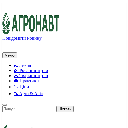
Перейти
до
вмісту
Повідомити новину
Агронавт
Новини українського агробізнесу
Меню
🚜 Земля
🌽 Рослинництво
🐽 Тваринництво
💼 Практики
📉 Ціни
🔧 Agro & Auto
Пошук: