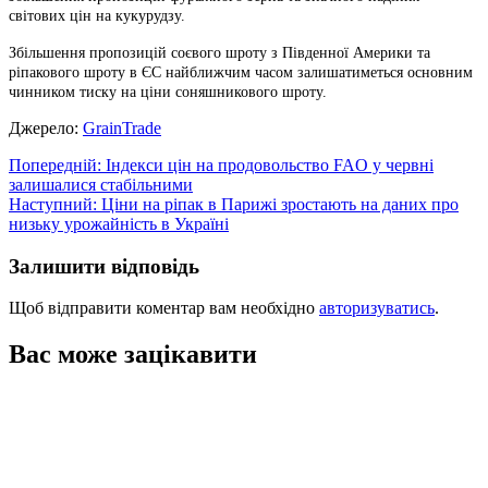
світових цін на кукурудзу.
Збільшення пропозицій соєвого шроту з Південної Америки та
ріпакового шроту в ЄС найближчим часом залишатиметься основним
чинником тиску на ціни соняшникового шроту.
Джерело:
GrainTrade
Навігація
Попередній:
Індекси цін на продовольство FAO у червні
залишалися стабільними
записів
Наступний:
Ціни на ріпак в Парижі зростають на даних про
низьку урожайність в Україні
Залишити відповідь
Щоб відправити коментар вам необхідно
авторизуватись
.
Вас може зацікавити