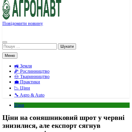
Повідомити новину
Агронавт
Новини українського агробізнесу
Пошук:
Меню
🚜 Земля
🌽 Рослинництво
🐽 Тваринництво
💼 Практики
📉 Ціни
🔧 Agro & Auto
Ціни
Ціни на соняшниковий шрот у червні
знизилися, але експорт сягнув