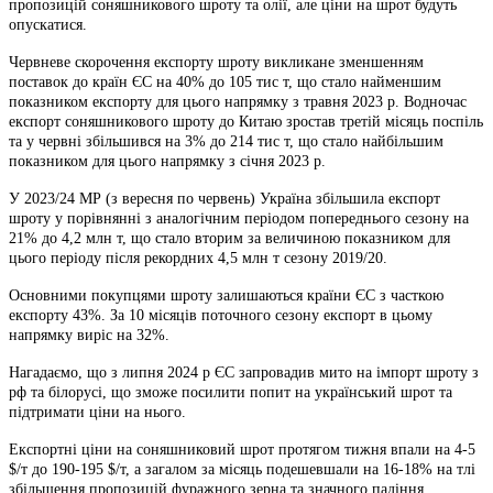
пропозицій соняшникового шроту та олії, але ціни на шрот будуть
опускатися.
Червневе скорочення експорту шроту викликане зменшенням
поставок до країн ЄС на 40% до 105 тис т, що стало найменшим
показником експорту для цього напрямку з травня 2023 р. Водночас
експорт соняшникового шроту до Китаю зростав третій місяць поспіль
та у червні збільшився на 3% до 214 тис т, що стало найбільшим
показником для цього напрямку з січня 2023 р.
У 2023/24 МР (з вересня по червень) Україна збільшила експорт
шроту у порівнянні з аналогічним періодом попереднього сезону на
21% до 4,2 млн т, що стало вторим за величиною показником для
цього періоду після рекордних 4,5 млн т сезону 2019/20.
Основними покупцями шроту залишаються країни ЄС з часткою
експорту 43%. За 10 місяців поточного сезону експорт в цьому
напрямку виріс на 32%.
Нагадаємо, що з липня 2024 р ЄС запровадив мито на імпорт шроту з
рф та білорусі, що зможе посилити попит на український шрот та
підтримати ціни на нього.
Експортні ціни на соняшниковий шрот протягом тижня впали на 4-5
$/т до 190-195 $/т, а загалом за місяць подешевшали на 16-18% на тлі
збільшення пропозицій фуражного зерна та значного падіння