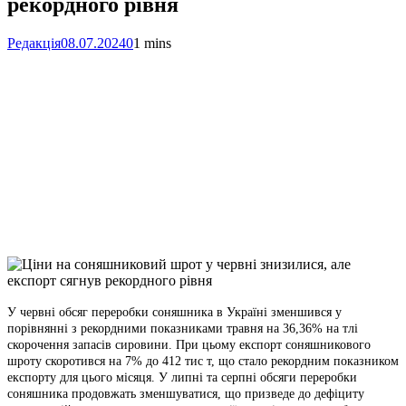
рекордного рівня
Редакція
08.07.2024
0
1 mins
Facebook
Telegram
Viber
X
Copy
Link
Print
У червні обсяг переробки соняшника в Україні зменшився у
порівнянні з рекордними
показниками травня на 36,36% на тлі
скорочення запасів сировини. При цьому експорт соняшникового
шроту скоротився на 7% до 412 тис т, що стало рекордним показником
експорту для цього місяця. У липні та серпні обсяги переробки
соняшника продовжать зменшуватися, що призведе до дефіциту