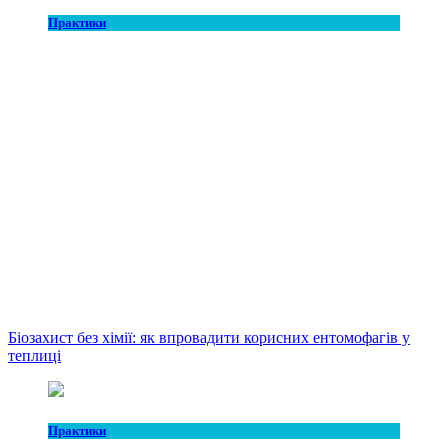
Практики
Біозахист без хімії: як впровадити корисних ентомофагів у
теплиці
Практики