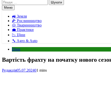
Пошук:
Меню
🚜 Земля
🌽 Рослинництво
🐽 Тваринництво
💼 Практики
📉 Ціни
🔧 Agro & Auto
Ціни
Вартість фрахту на початку нового сезо
Редакція
05.07.2024
0
1 mins
Facebook
Telegram
Viber