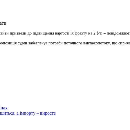
исайзи призвели до
підвищення вартості їх фрахту на 2 $/т, – повідомляют
ропозиція суден забезпечує потреби поточного вантажопотоку, що сприяє 
інах
ншиться, а імпорту – виросте