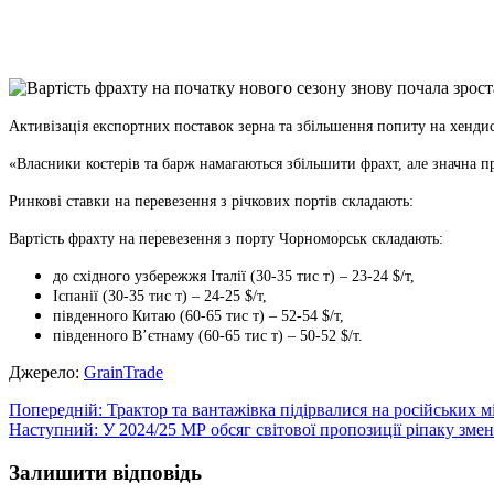
X
Copy
Link
Print
Активізація експортних поставок зерна та збільшення попиту на хенд
«Власники костерів та барж намагаються збільшити фрахт, але значна п
Ринкові ставки на перевезення з річкових портів складають:
Вартість фрахту на перевезення з порту Чорноморськ складають:
до східного узбережжя Італії (30-35 тис т) – 23-24 $/т,
Іспанії (30-35 тис т) – 24-25 $/т,
південного Китаю (60-65 тис т) – 52-54 $/т,
південного В’єтнаму (60-65 тис т) – 50-52 $/т.
Джерело:
GrainTrade
Навігація
Попередній:
Трактор та вантажівка підірвалися на російських м
Наступний:
У 2024/25 МР обсяг світової пропозиції ріпаку зме
записів
Залишити відповідь