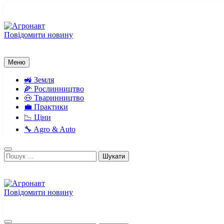
Перейти
до
вмісту
Повідомити новину
Агронавт
Новини українського агробізнесу
Меню
🚜 Земля
🌽 Рослинництво
🐽 Тваринництво
💼 Практики
📉 Ціни
🔧 Agro & Auto
Пошук:
Повідомити новину
Агронавт
Новини українського агробізнесу