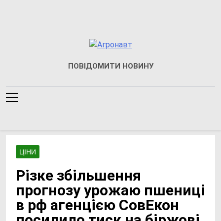
Перейти
до
вмісту
Агронавт
Новини Українського
ПОВІДОМИТИ НОВИНУ
Агробізнесу
ЦІНИ
Різке збільшення
прогнозу урожаю пшениці
в рф агенцією СовЕкон
посилило тиск на біржові