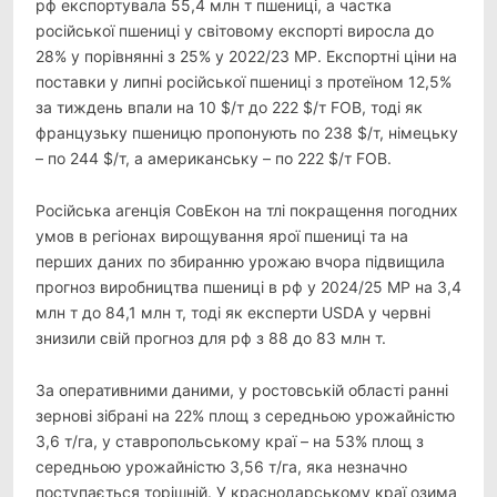
рф експортувала 55,4 млн т пшениці, а частка
російської пшениці у світовому експорті виросла до
28% у порівнянні з 25% у 2022/23 МР. Експортні ціни на
поставки у липні російської пшениці з протеїном 12,5%
за тиждень впали на 10 $/т до 222 $/т FOB, тоді як
французьку пшеницю пропонують по 238 $/т, німецьку
– по 244 $/т, а американську – по 222 $/т FOB.
Російська агенція СовЕкон на тлі покращення погодних
умов в регіонах вирощування ярої пшениці та на
перших даних по збиранню урожаю вчора підвищила
прогноз виробництва пшениці в рф у 2024/25 МР на 3,4
млн т до 84,1 млн т, тоді як експерти USDA у червні
знизили свій прогноз для рф з 88 до 83 млн т.
За оперативними даними, у ростовській області ранні
зернові зібрані на 22% площ з середньою урожайністю
3,6 т/га, у ставропольському краї – на 53% площ з
середньою урожайністю 3,56 т/га, яка незначно
поступається торішній. У краснодарському краї озима