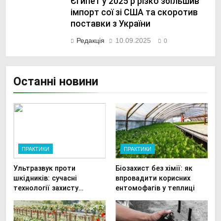
Єгипет у 2025 р різко збільшив
імпорт сої зі США та скоротив
поставки з України
Редакція
10.09.2025
0
Останні новини
ПРАКТИКИ
ПРАКТИКИ
Ультразвук проти
Біозахист без хімії: як
шкідників: сучасні
впровадити корисних
технології захисту
ентомофагів у теплиці
врожаю в малих
господарствах