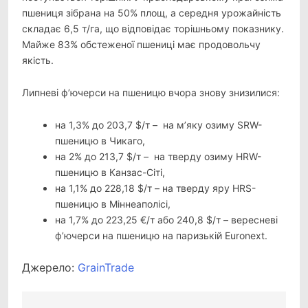
пшениця зібрана на 50% площ, а середня урожайність
складає 6,5 т/га, що відповідає торішньому показнику.
Майже 83% обстеженої пшениці має продовольчу
якість.
Липневі ф’ючерси на пшеницю вчора знову знизилися:
на 1,3% до 203,7 $/т – на м’яку озиму SRW-
пшеницю в Чикаго,
на 2% до 213,7 $/т – на тверду озиму HRW-
пшеницю в Канзас-Сіті,
на 1,1% до 228,18 $/т – на тверду яру HRS-
пшеницю в Міннеаполісі,
на 1,7% до 223,25 €/т або 240,8 $/т – вересневі
ф’ючерси на пшеницю на паризькій Euronext.
Джерело:
GrainTrade