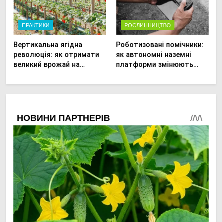
ПРАКТИКИ
РОСЛИННИЦТВО
Вертикальна ягідна
Роботизовані помічники:
революція: як отримати
як автономні наземні
великий врожай на
платформи змінюють
мінімальній площі
догляд за органічними
овочами