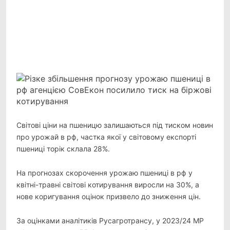
Telegram
Viber
X
Copy
Link
Print
Світові ціни на пшеницю залишаються під тиском новин
про урожай в рф, частка якої у
світовому експорті
пшениці торік склала 28%.
На прогнозах скорочення урожаю пшениці в рф у
квітні-травні світові котирування виросли на 30%, а
нове коригування оцінок призвело до зниження цін.
За оцінками аналітиків Русагротрансу, у 2023/24 МР