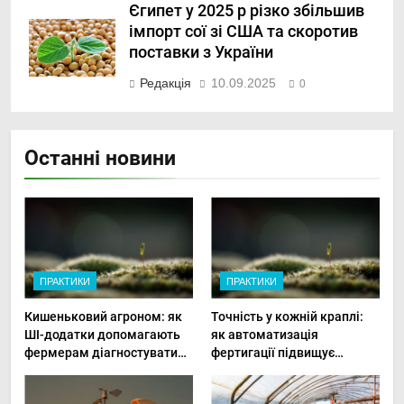
Єгипет у 2025 р різко збільшив
імпорт сої зі США та скоротив
поставки з України
Редакція
10.09.2025
0
Останні новини
ПРАКТИКИ
ПРАКТИКИ
Кишеньковий агроном: як
Точність у кожній краплі:
ШІ-додатки допомагають
як автоматизація
фермерам діагностувати
фертигації підвищує
хвороби рослин миттєво
прибутки малого фермера