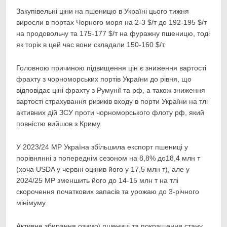
Закупівельні ціни на пшеницю в Україні цього тижня
виросли в портах Чорного моря на 2-3 $/т до 192-195 $/т
на продовольчу та 175-177 $/т на фуражну пшеницю, тоді
як торік в цей час вони складали 150-160 $/т.
Головною причиною підвищення цін є зниження вартості
фрахту з чорноморських портів України до рівня, що
відповідає ціні фрахту з Румунії та рф, а також зниження
вартості страхування ризиків входу в порти України на тлі
активних дій ЗСУ проти чорноморського флоту рф, який
повністю вийшов з Криму.
У 2023/24 МР Україна збільшила експорт пшениці у
порівнянні з попереднім сезоном на 8,8% до18,4 млн т
(хоча USDA у червні оцінив його у 17,5 млн т), але у
2024/25 МР зменшить його до 14-15 млн т на тлі
скорочення початкових запасів та урожаю до 3-річного
мінімуму.
Активне збирання озимої пшениці та покращення стану