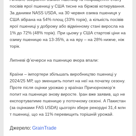
посівів ярої пшениці у США тисне на біржові котирування.
За даними NASS USDA, на 30 червня озима пшениця у
США зібрана на 54% площ (33% торік), а кількість посівів
ярої пшениці у доброму або відмінному стані виросла на
1% до 72% (48% торік). При цьому у США стартові ціни на
озиму пшеницю на 13-35%, а на яру – на 28% нижче, ніж
торік.
Липневі ф’ючерси на пшеницю вчора впали:
Країни – імпортери збільшать виробництво пшениці у
2024/25 МР, що зменшить попит на неї на початку сезону.
Проте після оцінки урожаю у країнах Причорномор’я
попит на пшеницю знову виросте. Іран вже заявив, що не
експортуватиме пшеницю у поточному сезоні. А Пакистан
(за оцінками FAS USDA) цьогоріч збере рекордні 31,4 млн
т пшениці, що на 11% перевищить торішній урожай.
Джерело:
GrainTrade