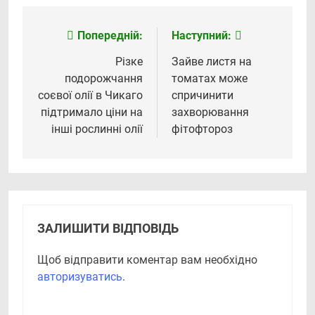
Попередній:
Наступний:
Навігація
записів
Різке
Зайве листя на
подорожчання
томатах може
соєвої олії в Чикаго
спричинити
підтримало ціни на
захворювання
інші рослинні олії
фітофтороз
ЗАЛИШИТИ ВІДПОВІДЬ
Щоб відправити коментар вам необхідно
авторизуватись
.