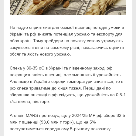
Не надто сприятливі для озимої пшениці погодні умови в
Україні та рф знизять потенціал
урожаю та експорту для
обох країн. Тому трейдери на початку сезону утримують
закупівельні ціни на високому рівні, намагаючись оцінити
обсяг та якість нового урожаю.
Спека у 30-35 оС в Україні та південному заході рф
покращить якість пшениці, але зменшить її урожайність.
Але якщо в Україні з середи температури знизяться, то в
рф спека триватиме до кінця тижня. Перші дані по
збиранню пшениці в рф свідчать, що урожайність на 0,5-1
т/га нижча, ніж торік.
Агенція MARS прогнозує, що у 2024/25 МР рф збере 82,5
млн т пшениці (93,6 млн т торік), що на 5%
поступатиметься середньому 5-річному показнику.