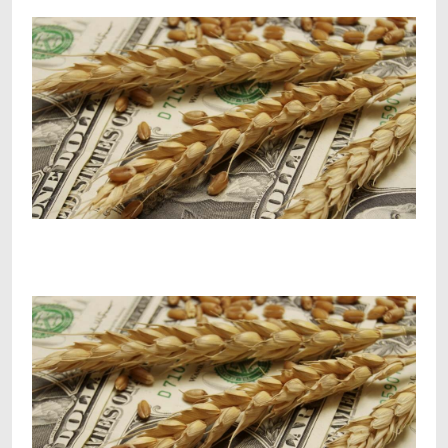
Facebook
Telegram
Viber
X
Copy
Print
Link