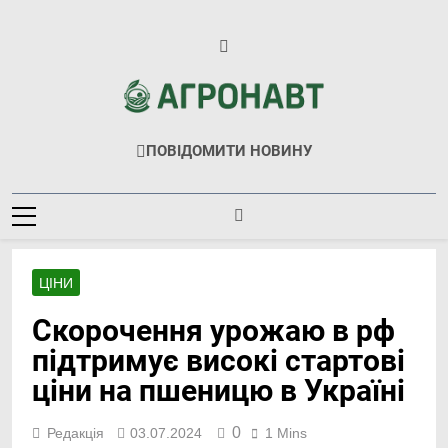
Перейти
до
вмісту
Агронавт
Новини Українського Агробізнесу
ПОВІДОМИТИ НОВИНУ
ЦІНИ
Скорочення урожаю в рф
підтримує високі стартові
ціни на пшеницю в Україні
0
Редакція
03.07.2024
1 Mins