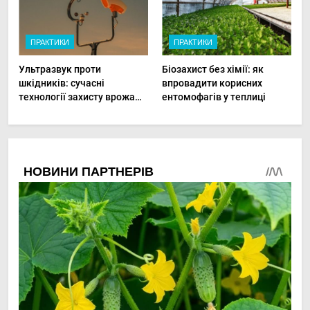
ПРАКТИКИ
ПРАКТИКИ
Ультразвук проти
Біозахист без хімії: як
шкідників: сучасні
впровадити корисних
технології захисту врожаю
ентомофагів у теплиці
в малих господарствах