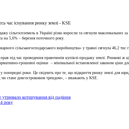
одажу сільгоспземель в
Україні різко виросли та сягнули максимальних за 
та на 5,6% – березня поточного року.
варного сільськогосподарського виробництва» у травні сягнула 46,2 тис г
х прав під час проведення правочинів купівлі-продажу землі. Ринкові ж 
д нормативно-грошової оцінки – мінімальної встановленої законом ціни дл
у попередні роки. Це свідчить про те, що відкриття ринку землі для юри
д чи стане довгостроковим трендом», – вважають у KSE.
 утримало котирування від падіння
24 року