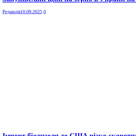
Редакція
10.09.2025
0
Імпорт біодизеля до США різко скоротив