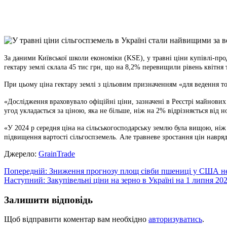
X
Copy
Link
Print
За даними Київської школи економіки (KSE), у травні ціни купівлі-пр
гектару землі склала 45 тис грн, що на 8,2% перевищили рівень квітня 
При цьому ціна гектару землі з цільовим призначенням «для ведення то
«Дослідження враховувало офіційні ціни, зазначені в Реєстрі майнови
угод укладається за ціною, яка не більше, ніж на 2% відрізняється ві
«У 2024 р середня ціна на сільськогосподарську землю була вищою, ніж 
підвищення вартості сільгоспземель. Але травневе зростання цін навря
Джерело:
GrainTrade
Навігація
Попередній:
Зниження прогнозу площ сівби пшениці у США не
Наступний:
Закупівельні ціни на зерно в Україні на 1 липня 20
записів
Залишити відповідь
Щоб відправити коментар вам необхідно
авторизуватись
.