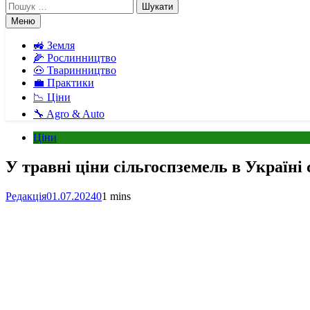
Пошук:
Меню
🚜 Земля
🌽 Рослинництво
🐽 Тваринництво
💼 Практики
📉 Ціни
🔧 Agro & Auto
Ціни
У травні ціни сільгоспземель в Україні
Редакція
01.07.2024
0
1 mins
Facebook
Telegram
Viber