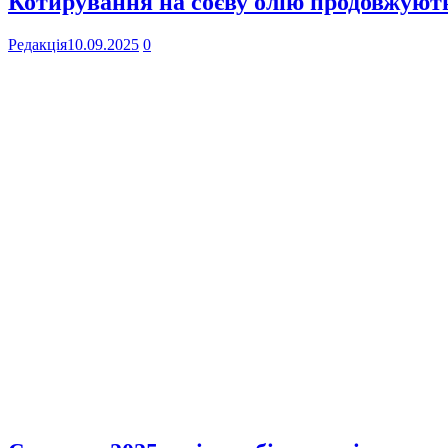
Котирування на соєву олію продовжують
Редакція
10.09.2025
0