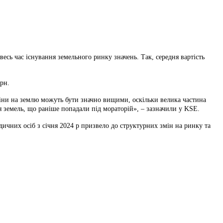
весь час існування земельного ринку значень. Так, середня вартість
рн.
ціни на землю можуть бути значно вищими, оскільки велика частина
я земель, що раніше попадали під мораторій», – зазначили у KSE.
дичних осіб з січня 2024 р призвело до структурних змін на ринку та