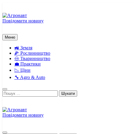
Перейти
до
вмісту
Повідомити новину
Агронавт
Новини українського агробізнесу
Меню
🚜 Земля
🌽 Рослинництво
🐽 Тваринництво
💼 Практики
📉 Ціни
🔧 Agro & Auto
Пошук:
Повідомити новину
Агронавт
Новини українського агробізнесу