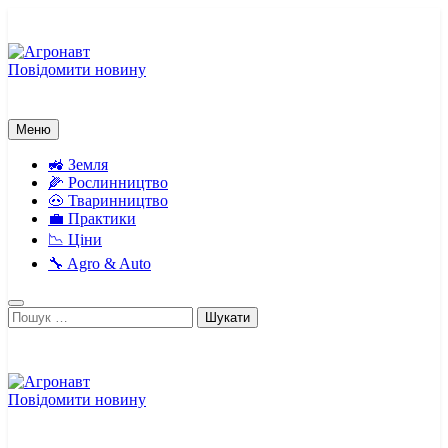
Перейти
до
вмісту
Повідомити новину
Агронавт
Новини українського агробізнесу
Меню
🚜 Земля
🌽 Рослинництво
🐽 Тваринництво
💼 Практики
📉 Ціни
🔧 Agro & Auto
Пошук:
Повідомити новину
Агронавт
Новини українського агробізнесу