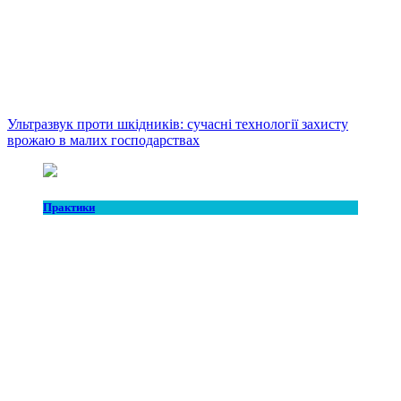
Ультразвук проти шкідників: сучасні технології захисту
врожаю в малих господарствах
Практики