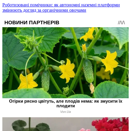
Роботизовані помічники: як автономні наземні платформи
змінюють догляд за органічними овочами