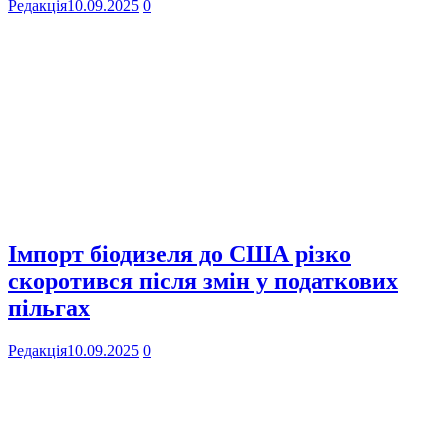
Редакція
10.09.2025
0
Імпорт біодизеля до США різко
скоротився після змін у податкових
пільгах
Редакція
10.09.2025
0