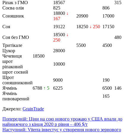
Ріпак з ГМО
18567
315
Соєва олія
825
806
18800
↓
Соняшник
20900
17000
167
Соя
19122
18250
↓ 250
17150
18500
↓
Соя без ГМО
480
250
Тритікале
5500
4500
Цукор
28000
Чечевиця
18500
шрот
10000
ріпаковий
шрот соєвий
Шрот
9000
190
соняшниковий
Ячмінь
6788
↑ 5
6225
6500
146
Ячмінь
165
пивоварений
Джерело:
GrainTrade
Навігація
Попередній:
Ціни на сою нового урожаю у США впали до
найнижчого з кінця 2020 р рівня – 406 $/т
записів
Наступний:
Viterra інвестує у створення нового зернового