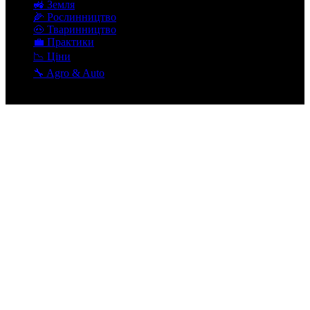
🚜 Земля
🌽 Рослинництво
🐽 Тваринництво
💼 Практики
📉 Ціни
🔧 Agro & Auto