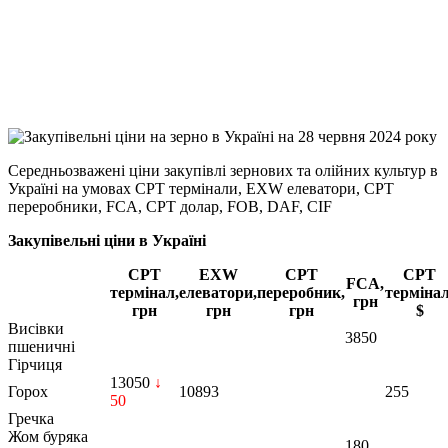
Viber
X
Copy
Link
Print
Середньозважені ціни закупівлі зернових та олійних культур в
Україні на умовах CPT
термінали, EXW елеватори, CPT
переробники, FCA, CPT долар, FOB, DAF, CIF
Закупівельні ціни в Україні
CPT
EXW
CPT
CPT
FCA,
термінал,
елеватори,
переробник,
термінал
грн
грн
грн
грн
$
Висівки
3850
пшеничні
Гірчиця
13050
↓
Горох
10893
255
50
Гречка
Жом буряка
180