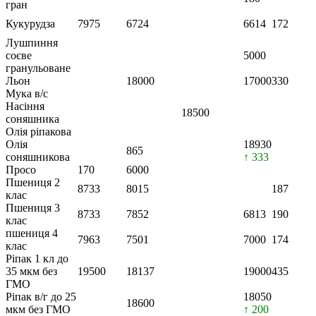
гран
Кукурудза
7975
6724
6614
172
Лушпиння
соєве
5000
гранульоване
Льон
18000
17000
330
Мука в/с
Насіння
18500
соняшника
Олія ріпакова
Олія
18930
865
соняшникова
↑ 333
Просо
170
6000
Пшениця 2
8733
8015
187
клас
Пшениця 3
8733
7852
6813
190
клас
пшениця 4
7963
7501
7000
174
клас
Ріпак 1 кл до
35 мкм без
19500
18137
19000
435
ГМО
Ріпак в/г до 25
18050
18600
мкм без ГМО
↑ 200