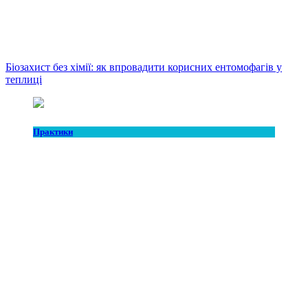
Біозахист без хімії: як впровадити корисних ентомофагів у
теплиці
Практики