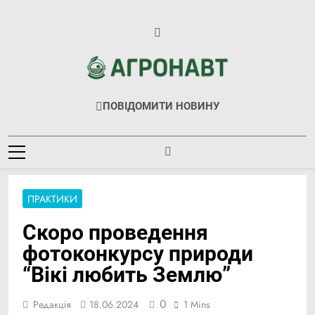
Перейти
до
вмісту
Агронавт
Новини Українського Агробізнесу
ПОВІДОМИТИ НОВИНУ
ПРАКТИКИ
Скоро проведення
фотоконкурсу природи
“Вікі любить Землю”
0
Редакція
18.06.2024
1 Mins