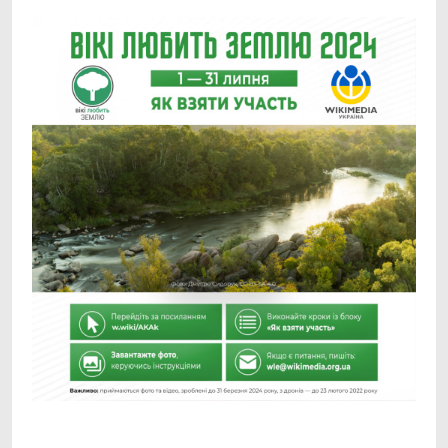
Facebook
Telegram
Viber
X
Copy
Print