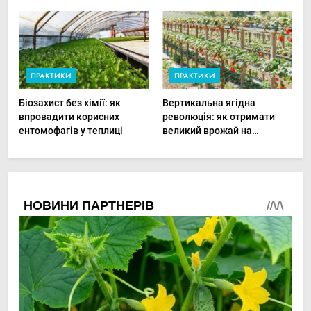
прибутки малого фермера
в малих господарствах
ПРАКТИКИ
ПРАКТИКИ
Біозахист без хімії: як
Вертикальна ягідна
впровадити корисних
революція: як отримати
ентомофагів у теплиці
великий врожай на
мінімальній площі