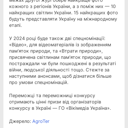
межах другої журі обере найкраще фото
кожного з регіонів України, а з поміж них — 10
найкращих світлин України. 15 найкращих фото
будуть представляти Україну на міжнародному
етапі.
У 2024 році буде також дві спецномінації:
«Відео», для відеоматеріалів із зображенням
пам’яток природи, та «Втрати природи»,
присвячена світлинам пам’яток природи, що
постраждали чи були пошкоджені в результаті
війни, людської діяльності тощо. Стежте за
наступними анонсами, щоб дізнатися більше
про умови спецномінацій.
Переможці та переможниці конкурсу
отримають цінні призи від організаторів
конкурсу в Україні — ГО «Вікімедіа Україна».
Джерело:
АgroTer