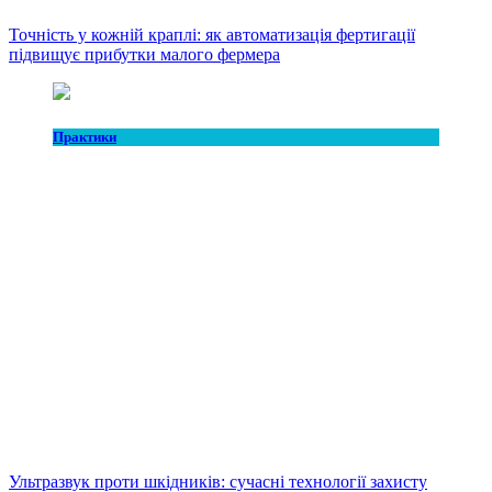
Точність у кожній краплі: як автоматизація фертигації
підвищує прибутки малого фермера
Практики
Ультразвук проти шкідників: сучасні технології захисту