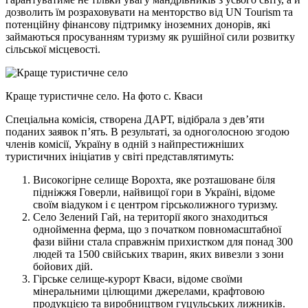
дозволить їм розраховувати на менторство від UN Tourism та
потенційну фінансову підтримку іноземних донорів, які
займаються просуванням туризму як рушійної сили розвитку
сільської місцевості.
Краще туристичне село. На фото с. Кваси
Спеціальна комісія, створена ДАРТ, відібрала з дев’яти
поданих заявок п’ять. В результаті, за одноголосною згодою
членів комісії, Україну в одній з найпрестижніших
туристичних ініціатив у світі представлятимуть:
Високогірне селище Ворохта, яке розташоване біля
підніжжя Говерли, найвищої гори в Україні, відоме
своїм віадуком і є центром гірськолижного туризму.
Село Зелений Гай, на території якого знаходиться
однойменна ферма, що з початком повномасштабної
фази війни стала справжнім прихистком для понад 300
людей та 1500 свійських тварин, яких вивезли з зони
бойових дій.
Гірське селище-курорт Кваси, відоме своїми
мінеральними цілющими джерелами, крафтовою
продукцією та виробництвом гуцульських лижників.