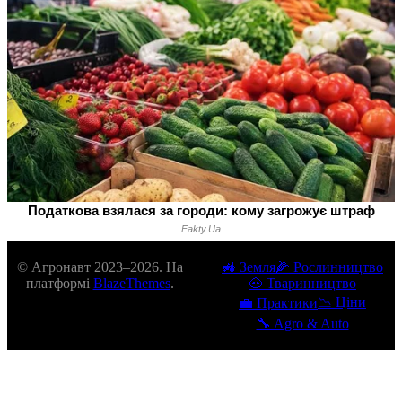
© Агронавт 2023–2026. На
🚜 Земля
🌽 Рослинництво
платформі
BlazeThemes
.
🐽 Тваринництво
📉 Ціни
💼 Практики
🔧 Agro & Auto