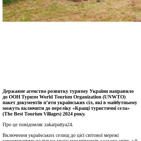
Facebook
Telegram
Viber
X
Copy
Link
Print
Державне агенство розвитку туризму України направило
до ООН Туризм World Tourism Organization (UNWTO
)
пакет документів п’яти українських сіл, які в майбутньому
можуть включити до переліку «Кращі туристичні села»
(The Best Tourism Villages) 2024 року.
Про це повідомляє zakarpattya24.
Включення українських селищ до цієї світової мережі
гарантуватиме не тільки увагу мандрівників з усього світу, а й