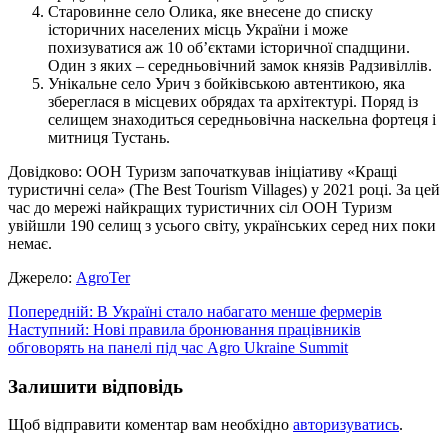
Старовинне село Олика, яке внесене до списку
історичних населених місць України і може
похизуватися аж 10 об’єктами історичної спадщини.
Один з яких – середньовічний замок князів Радзивіллів.
Унікальне село Урич з бойківською автентикою, яка
збереглася в місцевих обрядах та архітектурі. Поряд із
селищем знаходиться середньовічна наскельна фортеця і
митниця Тустань.
Довідково: ООН Туризм започаткував ініціативу «Кращі
туристичні села» (The Best Tourism Villages) у 2021 році. За цей
час до мережі найкращих туристичних сіл ООН Туризм
увійшли 190 селищ з усього світу, українських серед них поки
немає.
Джерело:
АgroTer
Навігація
Попередній:
В Україні стало набагато менше фермерів
Наступний:
Нові правила бронювання працівників
записів
обговорять на панелі під час Agro Ukraine Summit
Залишити відповідь
Щоб відправити коментар вам необхідно
авторизуватись
.