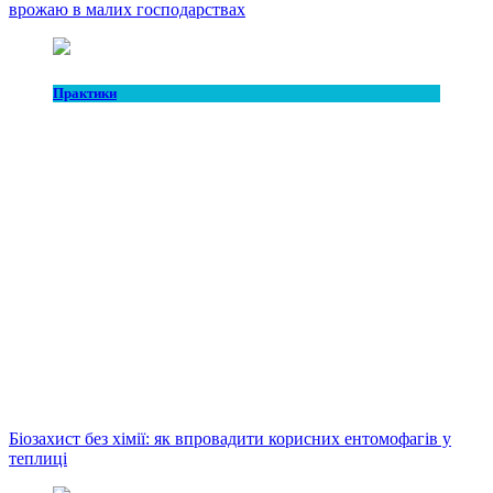
врожаю в малих господарствах
Практики
Біозахист без хімії: як впровадити корисних ентомофагів у
теплиці