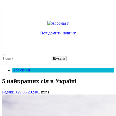
Перейти
до
вмісту
Агронавт
Новини українського агробізнесу
Повідомити новину
Пошук:
Практики
5 найкращих сіл в Україні
Редакція
29.05.2024
0
1 mins