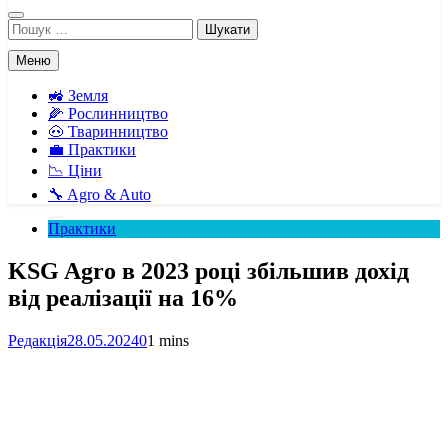
Пошук:
Меню
🚜 Земля
🌽 Рослинництво
🐽 Тваринництво
💼 Практики
📉 Ціни
🔧 Agro & Auto
Практики
KSG Agro в 2023 році збільшив дохід
від реалізації на 16%
Редакція
28.05.2024
0
1 mins
Facebook
Telegram