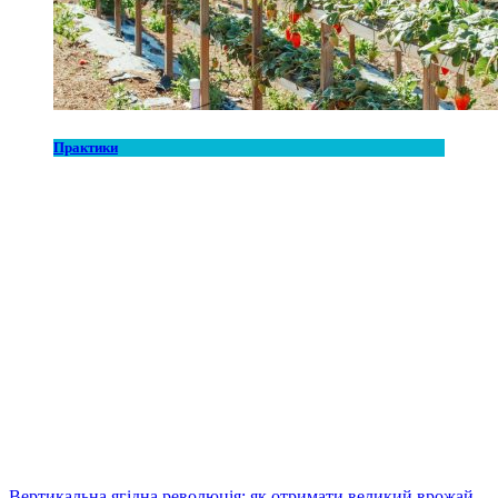
Практики
Вертикальна ягідна революція: як отримати великий врожай