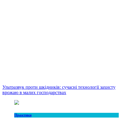
Ультразвук проти шкідників: сучасні технології захисту
врожаю в малих господарствах
Практики