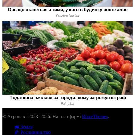
© Агронавт 2023–2026. На платформі
BlazeThemes
.
🚜 Земля
🌽 Рослинництво