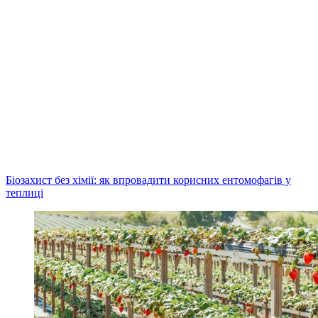
Біозахист без хімії: як впровадити корисних ентомофагів у
теплиці