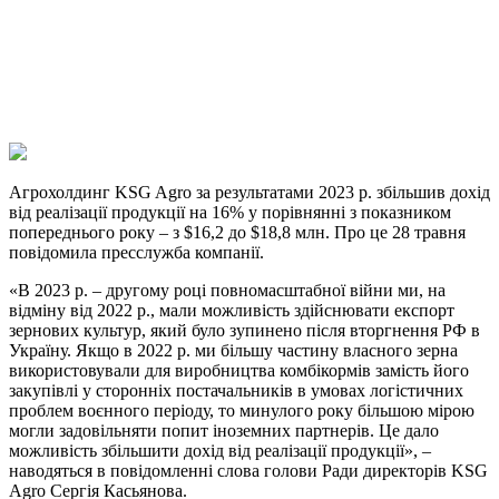
Viber
X
Copy
Link
Print
Агрохолдинг KSG Agro за результатами 2023 р. збільшив дохід
від реалізації продукції на 16% у
порівнянні з показником
попереднього року – з $16,2 до $18,8 млн. Про це 28 травня
повідомила пресслужба компанії.
«В 2023 р. – другому році повномасштабної війни ми, на
відміну від 2022 р., мали можливість здійснювати експорт
зернових культур, який було зупинено після вторгнення РФ в
Україну. Якщо в 2022 р. ми більшу частину власного зерна
використовували для виробництва комбікормів замість його
закупівлі у сторонніх постачальників в умовах логістичних
проблем воєнного періоду, то минулого року більшою мірою
могли задовільняти попит іноземних партнерів. Це дало
можливість збільшити дохід від реалізації продукції», –
наводяться в повідомленні слова голови Ради директорів KSG
Agro Сергія Касьянова.