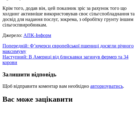
Крім того, додав він, цей показник зріс за рахунок того що
холдинг активніше використовував своє сільгспобладнання та
досвід для надання послуг, зокрема, з обробітку грунту іншим
сільгоспвиробникам.
Джерело:
АПК-Інформ
Навігація
Попередній:
Ф’ючерси європейської пшениці досягли річного
максимуму
записів
Наступний:
В Америці від блискавки загинув фермер та 34
корови
Залишити відповідь
Щоб відправити коментар вам необхідно
авторизуватись
.
Вас може зацікавити