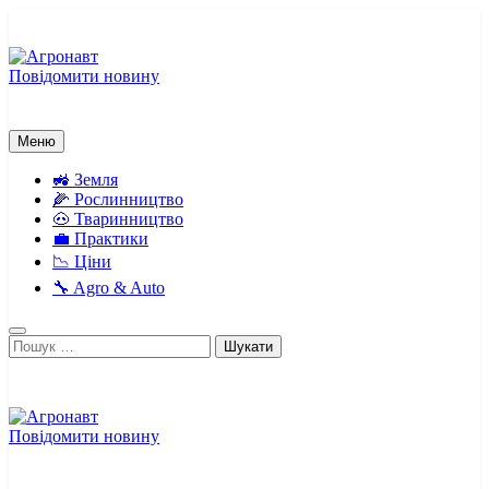
Перейти
до
вмісту
Повідомити новину
Агронавт
Новини українського агробізнесу
Меню
🚜 Земля
🌽 Рослинництво
🐽 Тваринництво
💼 Практики
📉 Ціни
🔧 Agro & Auto
Пошук:
Повідомити новину
Агронавт
Новини українського агробізнесу