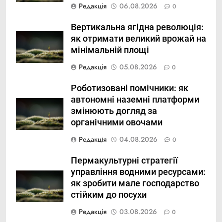
Редакція
06.08.2026
0
Вертикальна ягідна революція:
як отримати великий врожай на
мінімальній площі
Редакція
05.08.2026
0
Роботизовані помічники: як
автономні наземні платформи
змінюють догляд за
органічними овочами
Редакція
04.08.2026
0
Пермакультурні стратегії
управління водними ресурсами:
як зробити мале господарство
стійким до посухи
Редакція
03.08.2026
0