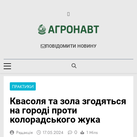
Перейти
до
вмісту
Агронавт
Новини Українського Агробізнесу
ПОВІДОМИТИ НОВИНУ
ПРАКТИКИ
Квасоля та зола згодяться
на городі проти
колорадського жука
0
Редакція
17.05.2024
1 Mins