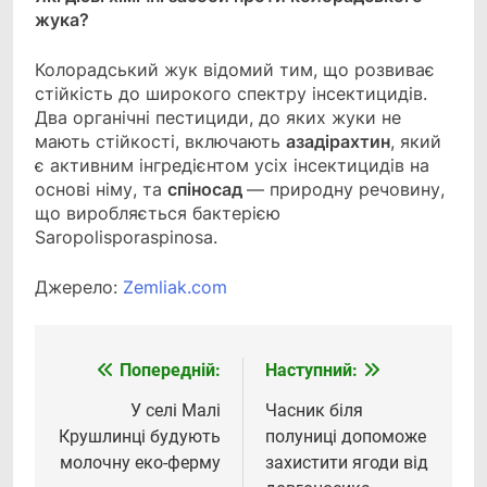
жука?
Колорадський жук відомий тим, що розвиває
стійкість до широкого спектру інсектицидів.
Два органічні пестициди, до яких жуки не
мають стійкості, включають
азадірахтин
, який
є активним інгредієнтом усіх інсектицидів на
основі німу, та
спіносад
— природну речовину,
що виробляється бактерією
Saropolisporaspinosa.
Джерело:
Zemliak.com
Попередній:
Наступний:
Навігація
записів
У селі Малі
Часник біля
Крушлинці будують
полуниці допоможе
молочну еко-ферму
захистити ягоди від