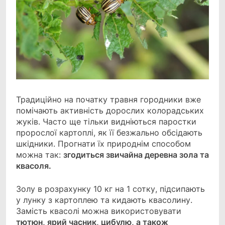
Традиційно на початку травня городники вже
помічають активність дорослих колорадських
жуків. Часто ще тільки видніються паростки
пророслої картоплі, як її безжально обсідають
шкідники. Прогнати їх природнім способом
можна так:
згодиться звичайна деревна зола та
квасоля.
Золу в розрахунку 10 кг на 1 сотку, підсипають
у лунку з картоплею та кидають квасолину.
Замість квасолі можна використовувати
тютюн, ярий часник, цибулю, а також