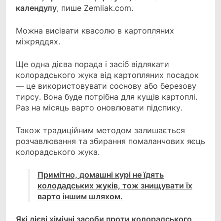
календулу
, пише Zemliak.com.
Можна висівати квасолю в картопляних
міжряддях.
Ще одна дієва порада і засіб відлякати
колорадського жука від картопляних посадок
— це використовувати соснову або березову
тирсу. Вона буде потрібна для кущів картоплі.
Раз на місяць варто оновлювати підспику.
Також традиційним методом залишається
розчавлювання та збирання помаланчових яєць
колорадського жука.
Примітно, домашні курі не їдять
колодадських жуків, тож знищувати їх
варто іншим шляхом.
Які дієві хімічні засоби проти колорадського