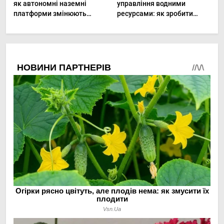
як автономні наземні
управління водними
платформи змінюють
ресурсами: як зробити
догляд за органічними
мале господарство стійким
овочами
до посухи