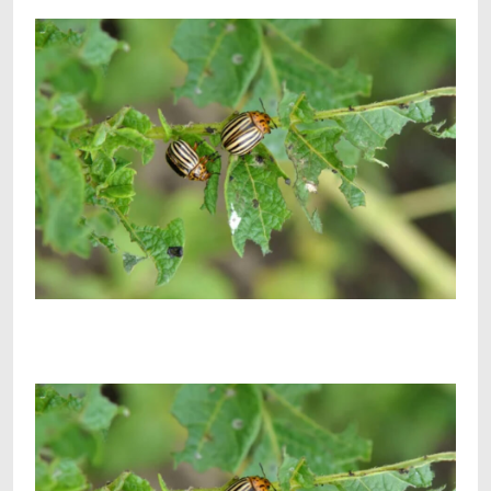
Facebook
Telegram
Viber
X
Copy
Print
Link